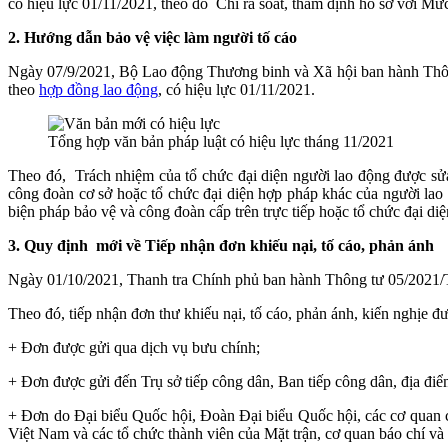
có hiệu lực 01/11/2021, theo đó Chi rà soát, thẩm định hồ sơ với Mứ
2. Hướng dẫn bảo vệ việc làm người tố cáo
Ngày 07/9/2021, Bộ Lao động Thương binh và Xã hội ban hành Th
theo
hợp đồng lao động
, có hiệu lực 01/11/2021.
Tổng hợp văn bản pháp luật có hiệu lực tháng 11/2021
Theo đó,
Trách nhiệm của tổ chức đại diện người lao động được s
công đoàn cơ sở hoặc tổ chức đại diện hợp pháp khác của người lao 
biện pháp bảo vệ và công đoàn cấp trên trực tiếp hoặc tổ chức đại di
3. Quy định mới về
Tiếp nhận đơn khiếu nại, tố cáo, phản ánh
Ngày 01/10/2021, Thanh tra Chính phủ ban hành Thông tư 05/2021/T
Theo đó, tiếp nhận đơn thư khiếu nại, tố cáo, phản ánh, kiến nghịe
đượ
+ Đơn được gửi qua dịch vụ bưu chính;
+
Đơn được gửi đến Trụ sở tiếp công dân, Ban tiếp công dân, địa điể
+
Đơn do Đại biểu Quốc hội, Đoàn Đại biểu Quốc hội, các cơ quan
Việt Nam và các tổ chức thành viên của Mặt trận, cơ quan báo chí và