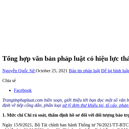
Tổng hợp văn bản pháp luật có hiệu lực th
Nguyễn Quốc Sử
October 25, 2021
Bản tin pháp luật
Để lại bình luậ
Chia sẻ
Facebook
Trangtinphapluat.com biên soạn, giới thiệu tới bạn đọc một số văn 
định về tiếp công dân, phân loại
xử lý đơn thư khiếu tại, tố cáo, phản
1. Mức chi Chi rà soát, thẩm định hồ sơ đối với đối tượng bảo tr
Ngày 15/9/2021, Bộ Tài chính ban hành Thông tư 76/2021/TT-BTC 