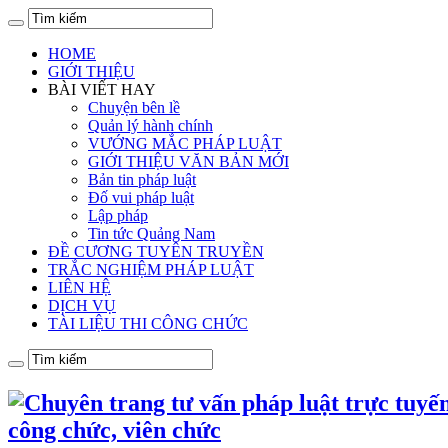
HOME
GIỚI THIỆU
BÀI VIẾT HAY
Chuyện bên lề
Quản lý hành chính
VƯỚNG MẮC PHÁP LUẬT
GIỚI THIỆU VĂN BẢN MỚI
Bản tin pháp luật
Đố vui pháp luật
Lập pháp
Tin tức Quảng Nam
ĐỀ CƯƠNG TUYÊN TRUYỀN
TRẮC NGHIỆM PHÁP LUẬT
LIÊN HỆ
DỊCH VỤ
TÀI LIỆU THI CÔNG CHỨC
công chức, viên chức