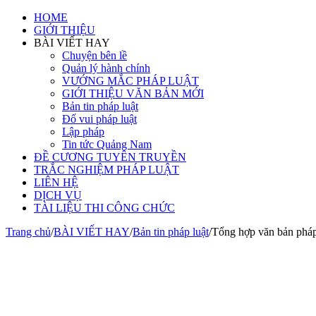
HOME
GIỚI THIỆU
BÀI VIẾT HAY
Chuyện bên lề
Quản lý hành chính
VƯỚNG MẮC PHÁP LUẬT
GIỚI THIỆU VĂN BẢN MỚI
Bản tin pháp luật
Đố vui pháp luật
Lập pháp
Tin tức Quảng Nam
ĐỀ CƯƠNG TUYÊN TRUYỀN
TRẮC NGHIỆM PHÁP LUẬT
LIÊN HỆ
DỊCH VỤ
TÀI LIỆU THI CÔNG CHỨC
Trang chủ
/
BÀI VIẾT HAY
/
Bản tin pháp luật
/
Tổng hợp văn bản pháp 