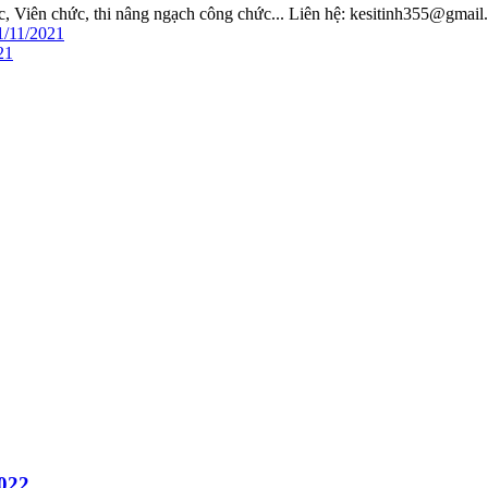
hức, Viên chức, thi nâng ngạch công chức... Liên hệ: kesitinh355@gmai
1/11/2021
21
2022