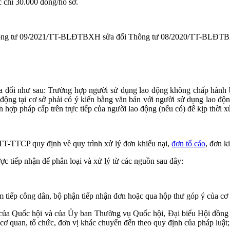
c chi 30.000 đồng/hồ sơ.
ông tư 09/2021/TT-BLĐTBXH sửa đổi Thông tư 08/2020/TT-BLĐTBXH h
ửa đổi như sau: Trường hợp người sử dụng lao động không chấp hành 
động tại cơ sở phải có ý kiến bằng văn bản với người sử dụng lao độn
ện hợp pháp cấp trên trực tiếp của người lao động (nếu có) để kịp thời 
T-TTCP quy định về quy trình xử lý đơn khiếu nại,
đơn tố cáo
, đơn k
c tiếp nhận để phân loại và xử lý từ các nguồn sau đây:
m tiếp công dân, bộ phận tiếp nhận đơn hoặc qua hộp thư góp ý của cơ 
 của Quốc hội và của Ủy ban Thường vụ Quốc hội, Đại biểu Hội đồng 
 cơ quan, tổ chức, đơn vị khác chuyển đến theo quy định của pháp luật;