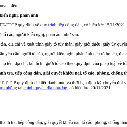
huyển đến.
 kiến nghị, phản ánh
1/TT-TTCP quy định về
quy trình tiếp công dân
, có hiệu lực 15/11/2021.
 tố cáo, người kiến nghị, phản ánh như sau:
n, địa chỉ và xuất trình giấy tờ tùy thân, giấy giới thiệu, giấy ủy quyề
n yêu cầu người tố cáo, người kiến nghị, phản ánh nêu rõ họ tên, địa ch
họ tên, địa chỉ, bút tích người tố cáo theo quy định của pháp luật về tố
anh tra, tiếp công dân, giải quyết khiếu nại, tố cáo, phòng, chốn
TCP quy định chi tiết danh mục và thời hạn định kỳ chuyển đổi vị trí
ham nhũng
tại
chính quyền địa phương
, có hiệu lực 20/11/2021.
thanh tra, tiếp công dân, giải quyết khiếu nại, tố cáo, phòng, chống t