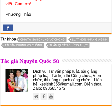
viết. Cảm ơn!
Phương Thảo
Từ khóa
CHIA TÀI SẢN CHUNG VỢ CHỒNG
LUẬT HÔN NHÂN GIA ĐÌNH
TÀI SẢN CHUNG VỢ CHỒNG
THẨM QUYỀN CHỨNG THỰC
Tác giả Nguyễn Quốc Sử
Dịch vụ: Tư vấn pháp luật, bài giảng
pháp luật, Tài liệu thi Công chức, Viên
chức, thi nâng ngạch công chức... Liên
hệ: kesitinh355@gmail.com. Điện thoại,
Zalo: 0935634572