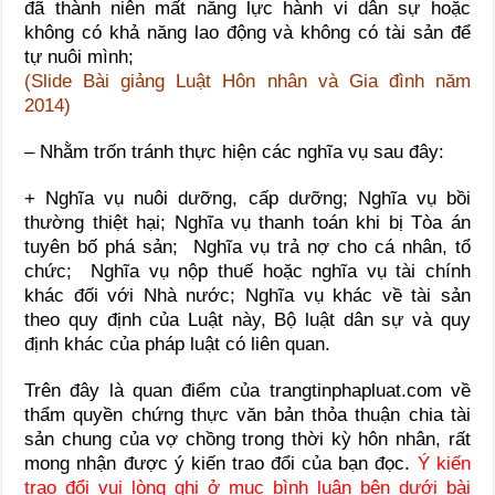
đã thành niên mất năng lực hành vi dân sự hoặc
không có khả năng lao động và không có tài sản để
tự nuôi mình;
(Slide Bài giảng Luật Hôn nhân và Gia đình năm
2014
)
– Nhằm trốn tránh thực hiện các nghĩa vụ sau đây:
+ Nghĩa vụ nuôi dưỡng, cấp dưỡng; Nghĩa vụ bồi
thường thiệt hại; Nghĩa vụ thanh toán khi bị Tòa án
tuyên bố phá sản; Nghĩa vụ trả nợ cho cá nhân, tổ
chức; Nghĩa vụ nộp thuế hoặc nghĩa vụ tài chính
khác đối với Nhà nước; Nghĩa vụ khác về tài sản
theo quy định của Luật này, Bộ luật dân sự và quy
định khác của pháp luật có liên quan.
Trên đây là quan điểm của trangtinphapluat.com về
thẩm quyền chứng thực văn bản thỏa thuận chia tài
sản chung của vợ chồng trong thời kỳ hôn nhân, rất
mong nhận được ý kiến trao đổi của bạn đọc.
Ý kiến
trao đổi vui lòng ghi ở mục bình luận bên dưới bài