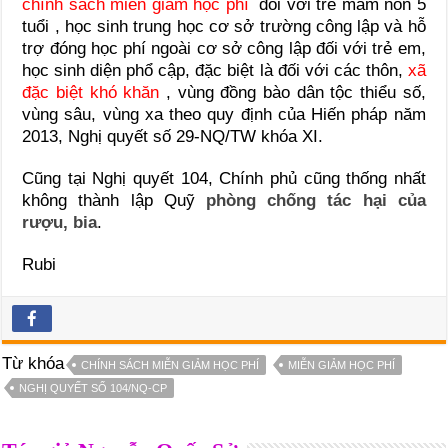
chính sách miễn giảm học phí
đối với trẻ mầm non 5
tuổi , học sinh trung học cơ sở trường công lập và hỗ
trợ đóng học phí ngoài cơ sở công lập đối với trẻ em,
học sinh diện phổ cập, đặc biệt là đối với các thôn,
xã
đặc biệt khó khăn
, vùng đồng bào dân tộc thiểu số,
vùng sâu, vùng xa theo quy định của Hiến pháp năm
2013, Nghị quyết số 29-NQ/TW khóa XI.
Cũng tại Nghị quyết 104, Chính phủ cũng thống nhất
không thành lập Quỹ
phòng chống tác hại của
rượu, bia
.
Rubi
Từ khóa
CHÍNH SÁCH MIỄN GIẢM HỌC PHÍ
MIỄN GIẢM HỌC PHÍ
NGHỊ QUYẾT SỐ 104/NQ-CP