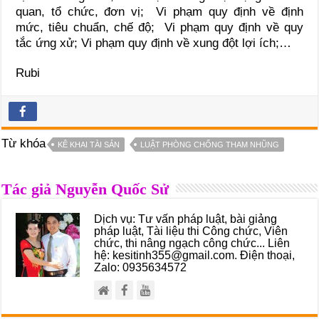
quan, tổ chức, đơn vị;
Vi phạm quy định về định
mức, tiêu chuẩn, chế độ;
Vi phạm quy định về quy
tắc ứng xử;
Vi phạm quy định về xung đột lợi ích;…
Rubi
Từ khóa
KÊ KHAI TÀI SẢN
LUẬT PHÒNG CHỐNG THAM NHŨNG
Tác giả Nguyễn Quốc Sử
Dịch vụ: Tư vấn pháp luật, bài giảng
pháp luật, Tài liệu thi Công chức, Viên
chức, thi nâng ngạch công chức... Liên
hệ: kesitinh355@gmail.com. Điện thoại,
Zalo: 0935634572