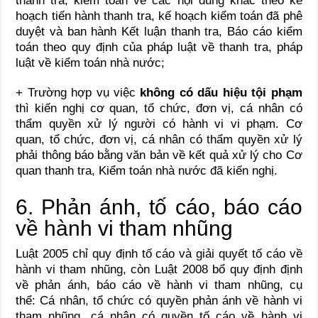
thanh tra, kiểm toán về các nội dung khác theo kế
hoạch tiến hành thanh tra, kế hoạch kiểm toán đã phê
duyệt và ban hành Kết luận thanh tra, Báo cáo kiểm
toán theo quy định của pháp luật về thanh tra, pháp
luật về kiểm toán nhà nước;
+ Trường hợp vụ việc
không có dấu hiệu tội phạm
thì kiến nghị cơ quan, tổ chức, đơn vị, cá nhân có
thẩm quyền xử lý người có hành vi vi phạm. Cơ
quan, tổ chức, đơn vị, cá nhân có thẩm quyền xử lý
phải thông báo bằng văn bản về kết quả xử lý cho Cơ
quan thanh tra, Kiểm toán nhà nước đã kiến nghị.
6. Phản ánh, tố cáo, báo cáo
về hành vi tham nhũng
Luật 2005 chỉ quy định tố cáo và giải quyết tố cáo về
hành vi tham nhũng, còn Luật 2008 bổ quy định định
về phản ánh, báo cáo về hành vi tham nhũng, cụ
thể: Cá nhân, tổ chức có quyền phản ánh về hành vi
tham nhũng, cá nhân có quyền tố cáo về hành vi