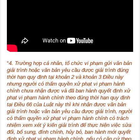
“
4. Trường hợp cá nhân, tổ chức vi phạm gửi văn bản
giải trình hoặc văn bản yêu cầu được giải trình đúng
thời hạn quy định tại khoản 2 và khoản 3 Điều này
nhưng người có thẩm quyền xử phạt vi phạm hành
chính chưa nhận được và đã ban hành quyết định xử
phạt vi phạm hành chính theo đúng thời hạn quy định
tại Điều 66 của Luật này thì khi nhận được văn bản
giải trình hoặc văn bản yêu cầu được giải trình, người
có thẩm quyền xử phạt vi phạm hành chính có trách
nhiệm xem xét ý kiến giải trình để thực hiện việc sửa
đổi, bổ sung, đính chính, hủy bỏ, ban hành mới quyết
định xử phạt vi phạm hành chính, nếu có căn cứ theo