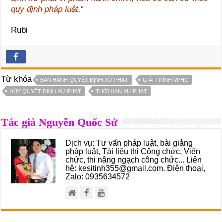
quy định pháp luật.
“
Rubi
Từ khóa
BAN HÀNH QUYẾT ĐỊNH XỬ PHẠT
GIẢI TRÌNH VPHC
HỦY QUYẾT ĐỊNH XỬ PHẠT
THỜI HẠN XỬ PHẠT
Tác giả Nguyễn Quốc Sử
Dịch vụ: Tư vấn pháp luật, bài giảng
pháp luật, Tài liệu thi Công chức, Viên
chức, thi nâng ngạch công chức... Liên
hệ: kesitinh355@gmail.com. Điện thoại,
Zalo: 0935634572