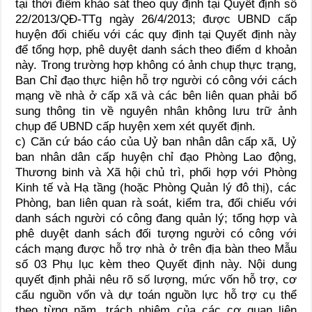
tại thời điểm khảo sát theo quy định tại Quyết định số
22/2013/QĐ-TTg ngày 26/4/2013; được UBND cấp
huyện đối chiếu với các quy định tại Quyết định này
để tổng hợp, phê duyệt danh sách theo điểm d khoản
này. Trong trường hợp không có ảnh chụp thực trạng,
Ban Chỉ đạo thực hiện hỗ trợ người có công với cách
mạng về nhà ở cấp xã và các bên liên quan phải bổ
sung thông tin về nguyên nhân không lưu trữ ảnh
chụp để UBND cấp huyện xem xét quyết định.
c) Căn cứ báo cáo của Uỷ ban nhân dân cấp xã, Uỷ
ban nhân dân cấp huyện chỉ đạo Phòng Lao động,
Thương binh và Xã hội chủ trì, phối hợp với Phòng
Kinh tế và Hạ tầng (hoặc Phòng Quản lý đô thị), các
Phòng, ban liên quan rà soát, kiểm tra, đối chiếu với
danh sách người có công đang quản lý; tổng hợp và
phê duyệt danh sách đối tượng người có công với
cách mạng được hỗ trợ nhà ở trên địa bàn theo Mẫu
số 03 Phụ lục kèm theo Quyết định này. Nội dung
quyết định phải nêu rõ số lượng, mức vốn hỗ trợ, cơ
cấu nguồn vốn và dự toán nguồn lực hỗ trợ cụ thể
theo từng năm, trách nhiệm của các cơ quan liên