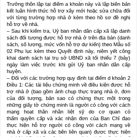
Trưởng thôn lập tại điểm a khoản này và lập biên bản
kết luận hình thức hỗ trợ xây mới hoặc sửa chữa đối
với từng trường hợp nhà ở kèm theo hồ sơ đề nghị
hỗ trợ về nhà.
– Sau khi kiểm tra, Uỷ ban nhân dân cấp xã lập danh
sách đối tượng được hỗ trợ nhà ở trên địa bàn (danh
sách, số lượng, mức vốn hỗ trợ dự kiến) theo Mẫu số
02 Phụ lục kèm theo Quyết định này, niêm yết công
khai danh sách tại trụ sở UBND xã tối thiểu 7 (bảy)
ngày làm việc trước khi gửi Uỷ ban nhân dân cấp
huyện.
– Đối với các trường hợp quy định tại điểm d khoản 2
Điều 1: Các tài liệu chứng minh về điều kiện được hỗ
trợ nhà ở (bao gồm ảnh chụp thực trạng nhà ở, đơn
của đối tượng, bản sao có chứng thực một trong
những giấy tờ chứng minh là người có công với cách
mạng hoạt thân nhân liệt sỹ do cơ quan có
thẩm quyền cấp và xác nhận đơn của Ban Chỉ đạo
thực hiện hỗ trợ người có công với cách mạng về
nhà ở cấp xã và các bên liên quan) được thực hiện