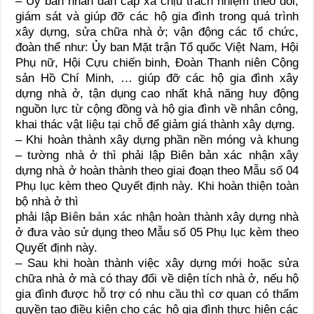
– Ủy ban nhân dân cấp xã chịu trách nhiệm theo dõi,
giám sát và giúp đỡ các hộ gia đình trong quá trình
xây dựng, sửa chữa nhà ở; vận động các tổ chức,
đoàn thể như: Ủy ban Mặt trận Tổ quốc Việt Nam, Hội
Phụ nữ, Hội Cựu chiến binh, Đoàn Thanh niên Cộng
sản Hồ Chí Minh, … giúp đỡ các hộ gia đình xây
dựng nhà ở, tận dụng cao nhất khả năng huy động
nguồn lực từ cộng đồng và hộ gia đình về nhân công,
khai thác vật liệu tại chỗ để giảm giá thành xây dựng.
– Khi hoàn thành xây dựng phần nền móng và khung
– tường nhà ở thì phải lập Biên bản xác nhận xây
dựng nhà ở hoàn thành theo giai đoạn theo Mẫu số 04
Phụ lục kèm theo Quyết định này. Khi hoàn thiện toàn
bộ nhà ở thì
phải lập
Biên bản
xác nhận hoàn thành xây dựng nhà
ở đưa vào sử dụng theo Mẫu số 05 Phụ lục kèm theo
Quyết định này.
– Sau khi hoàn thành việc xây dựng mới hoặc sửa
chữa nhà ở mà có thay đổi về diện tích nhà ở, nếu hộ
gia đình được hỗ trợ có nhu cầu thì cơ quan có thẩm
quyền tạo điều kiện cho các hộ gia đình thực hiện các