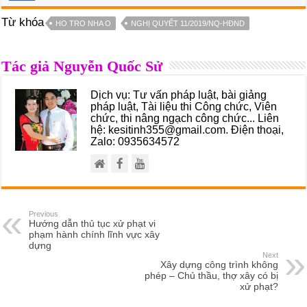
Từ khóa
HO TRO NHA O
NGHỊ QUYẾT 11/2019/NQ-HĐND
Tác giả Nguyễn Quốc Sử
Dịch vụ: Tư vấn pháp luật, bài giảng
pháp luật, Tài liệu thi Công chức, Viên
chức, thi nâng ngạch công chức... Liên
hệ: kesitinh355@gmail.com. Điện thoại,
Zalo: 0935634572
Previous
Hướng dẫn thủ tục xử phạt vi
phạm hành chính lĩnh vực xây
dựng
Next
Xây dựng công trình không
phép – Chủ thầu, thợ xây có bị
xử phạt?