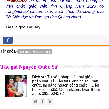
0935634572
để tải Bộ câu hỏi kiến thức chung thi
viên chức giáo viên tỉnh Quảng Nam 2020 do
trangtinphapluat.com biên soạn theo đề cương của
Sở Giáo dục và Đào tạo tỉnh Quảng Nam)
Tải file gốc
Tại đây
Từ khóa
TÀI LIỆU THI GIÁO VIÊN
Tác giả Nguyễn Quốc Sử
Dịch vụ: Tư vấn pháp luật, bài giảng
pháp luật, Tài liệu thi Công chức, Viên
chức, thi nâng ngạch công chức... Liên
hệ: kesitinh355@gmail.com. Điện thoại,
Zalo: 0935634572