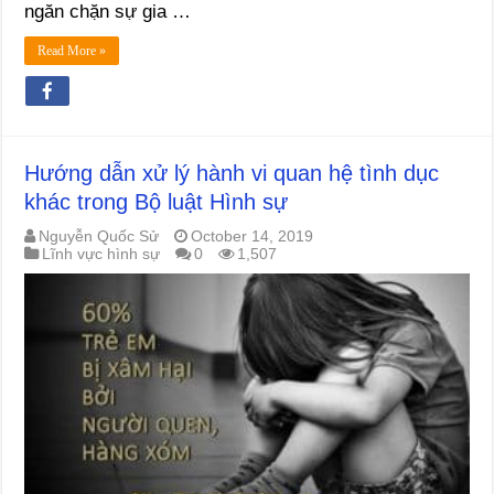
ngăn chặn sự gia …
Read More »
Hướng dẫn xử lý hành vi quan hệ tình dục
khác trong Bộ luật Hình sự
Nguyễn Quốc Sử
October 14, 2019
Lĩnh vực hình sự
0
1,507