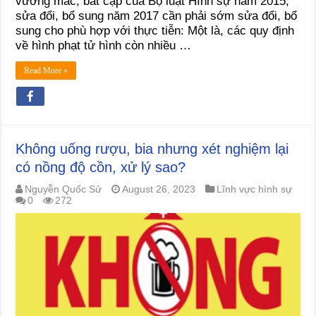
vướng mắc, bất cập của Bộ luật Hình sự năm 2015,
sửa đổi, bổ sung năm 2017 cần phải sớm sửa đổi, bổ
sung cho phù hợp với thực tiễn: Một là, các quy định
về hình phạt tử hình còn nhiều …
Read More »
Không uống rượu, bia nhưng xét nghiệm lại
có nồng độ cồn, xử lý sao?
Nguyễn Quốc Sử
August 26, 2023
Lĩnh vực hình sự
0
272