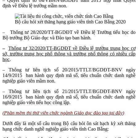
– Quyết định số 04/VBHN-BGDĐT năm 2015 hợp nhất Quyết
định về Điều lệ trường mầm non.
Bộ câu hỏi xét thăng hạng giáo viên tỉnh Cao Bằng 2020
– Thông tư 28/2020/TT-BGDĐT về Điều lệ Trường tiểu học do
Bộ trưởng Bộ Giáo dục và Đào tạo ban hành.
–
Thông tư 32/2020/TT-BGDĐT về Điều lệ trường trung học cơ
sở, trường trung học phổ thông và trường phổ thông có nhiều cấp
học
.
– Thông tư liên tịch số 20/2015/TTLT/BGDĐT-BNV ngày
14/9/2015 ban hành quy định mã số, tiêu chuẩn chức danh nghề
nghiệp giáo viên mầm non.
– Thông tư liên tịch số 21/2015/TTLT/BGDĐT-BNV ngày
16/9/2015 ban hành quy định mã số, tiêu chuẩn chức danh nghề
nghiệp giáo viên tiểu học công lập.
(
Phần mềm thi thử viên chức ngành Giáo dục đào tạo tại đây
)
Dưới đây là một số câu trong Bộ câu hỏi ôn sát hạch kỳ xét thăng
hạng chức danh nghề nghiệp giáo viên tỉnh Cao Bằng: