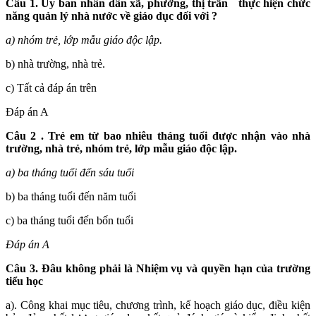
Câu 1. Ủy
ban nhân dân xã, phường, thị trấn
thực hiện chức
năng quản lý nhà nước về
g
iáo dục đối với
?
a)
nhóm trẻ, lớp mẫu giáo độc lập.
b) nhà trường, nhà trẻ.
c) Tất cả đáp án trên
Đáp án A
Câu 2 . Trẻ em từ bao nhiêu tháng tuổi được nhận vào nhà
trường, nhà trẻ, nhóm trẻ, lớp mẫu giáo độc lập.
a) ba tháng tuổi đến sáu tuổi
b) ba tháng tuổi đến năm tuổi
c) ba tháng tuổi đến bốn tuổi
Đáp án A
Câu 3. Đâu không phải là
Nhiệm vụ và quyền hạn của trường
tiểu học
a). Công khai mục tiêu, chương trình, kế hoạch giáo dục, điều kiện