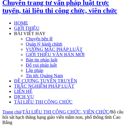
Chuyên trang tư vấn pháp luật trực
tuyến, tài liệu thi công chức, viên chức
HOME
GIỚI THIỆU
BÀI VIẾT HAY
Chuyện bên lề
Quản lý hành chính
VƯỚNG MẮC PHÁP LUẬT
GIỚI THIỆU VĂN BẢN MỚI
Bản tin pháp luật
Đố vui pháp luật
Lập pháp
Tin tức Quảng Nam
ĐỀ CƯƠNG TUYÊN TRUYỀN
TRẮC NGHIỆM PHÁP LUẬT
LIÊN HỆ
DỊCH VỤ
TÀI LIỆU THI CÔNG CHỨC
Trang chủ
/
TÀI LIỆU THI CÔNG CHỨC, VIÊN CHỨC
/
Bộ câu
hỏi sát hạch thăng hạng giáo viên mầm non, phổ thông tỉnh Cao
Bằng