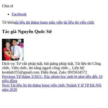
Chia sẻ
Facebook
Từ khóa
tài liệu thi thăng hạng giáo viên
tài liệu thi viên chức
Tác giả Nguyễn Quốc Sử
Dịch vụ: Tư vấn pháp luật, bài giảng pháp luật, Tài liệu thi Công
chức, Viên chức, thi nâng ngạch công chức... Liên hệ:
kesitinh355@gmail.com. Điện thoại, Zalo: 0935634572
Previous
Từ tháng 3/2021: Xúc phạm học sinh bị phạt tiền đến 10
triệu đồng
Next
Tài liệu ôn thi thăng hạng viên chức Ngành Y tế TP Hà Nội
năm 2020