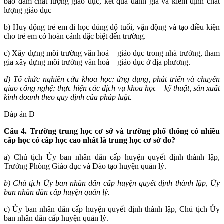
bảo đảm chất lượng giáo dục, kết quả đánh giá và kiểm định chất
lượng giáo dục
b) Huy động trẻ em đi học đúng độ tuổi, vận động và tạo điều kiện
cho trẻ em có hoàn cảnh đặc biệt đến trường.
c) Xây dựng môi trường văn hoá – giáo dục trong nhà trường, tham
gia xây dựng môi trường văn hoá – giáo dục ở địa phương.
d) Tổ chức nghiên cứu khoa học; ứng dụng, phát triển và chuyển
giao công nghệ; thực hiện các dịch vụ khoa học – kỹ thuật, sản xuất
kinh doanh theo quy định của pháp luật.
Đáp án D
Câu 4. Trường trung học cơ sở và trường phổ thông có nhiều
cấp học có cấp học cao nhất là trung học cơ sở do?
a) Chủ tịch Ủy ban nhân dân cấp huyện quyết định thành lập,
Trưởng Phòng Giáo dục và Đào tạo huyện quản lý.
b) Chủ tịch Ủy ban nhân dân cấp huyện quyết định thành lập, Ủy
ban nhân dân cấp huyện quản lý.
c) Ủy ban nhân dân cấp huyện quyết định thành lập, Chủ tịch Ủy
ban nhân dân cấp huyện quản lý.