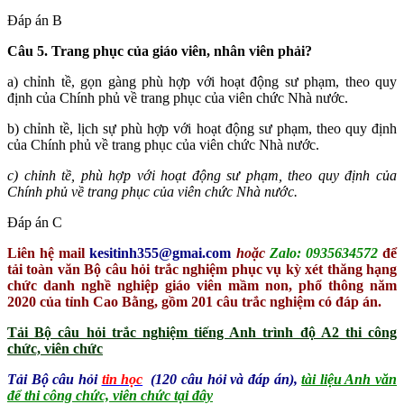
Đáp án B
Câu 5. Trang phục của giáo viên, nhân viên phải?
a) chỉnh tề, gọn gàng phù hợp với hoạt động sư phạm, theo quy
định của Chính phủ về trang phục của viên chức Nhà nước.
b) chỉnh tề, lịch sự phù hợp với hoạt động sư phạm, theo quy định
của Chính phủ về trang phục của viên chức Nhà nước.
c) chỉnh tề, phù hợp với hoạt động sư phạm, theo quy định của
Chính phủ về trang phục của viên chức Nhà nước.
Đáp án C
Liên hệ mail
kesitinh355@gmai.com
hoặc
Zalo: 0935634572
để
tải toàn văn Bộ câu hỏi trắc nghiệm phục vụ kỳ xét thăng hạng
chức danh nghề nghiệp giáo viên mầm non, phổ thông năm
2020 của tỉnh Cao Bằng, gồm 201 câu trắc nghiệm có đáp án.
Tải Bộ câu hỏi trắc nghiệm tiếng Anh trình độ A2 thi công
chức, viên chức
Tải Bộ câu hỏi
tin học
(120 câu hỏi và đáp án),
tài liệu Anh văn
để thi công chức, viên chức tại đây