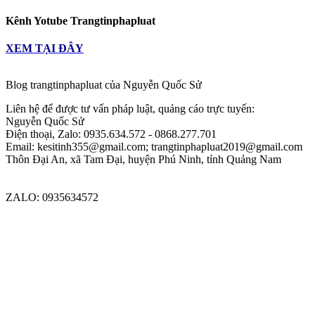
Kênh Yotube Trangtinphapluat
XEM TẠI ĐÂY
Blog trangtinphapluat của Nguyễn Quốc Sử
Liên hệ để được tư vấn pháp luật, quảng cáo trực tuyến:
Nguyễn Quốc Sử
Điện thoại, Zalo: 0935.634.572 - 0868.277.701
Email: kesitinh355@gmail.com; trangtinphapluat2019@gmail.com
Thôn Đại An, xã Tam Đại, huyện Phú Ninh, tỉnh Quảng Nam
Kết nối với trangtinphapluat.com qua
FACEBOOK
-
YOUTUBE
ZALO: 0935634572