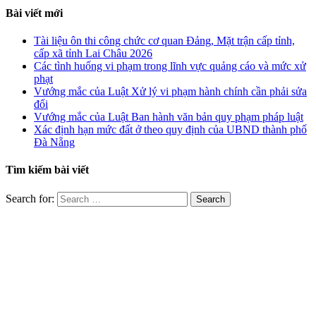
Bài viết mới
Tài liệu ôn thi công chức cơ quan Đảng, Mặt trận cấp tỉnh,
cấp xã tỉnh Lai Châu 2026
Các tình huống vi phạm trong lĩnh vực quảng cáo và mức xử
phạt
Vướng mắc của Luật Xử lý vi phạm hành chính cần phải sửa
đổi
Vướng mắc của Luật Ban hành văn bản quy phạm pháp luật
Xác định hạn mức đất ở theo quy định của UBND thành phố
Đà Nẵng
Tìm kiếm bài viết
Search for: