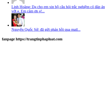
Linh Hoàng: Dạ cho em xin bộ câu hỏi trắc nghiệm có đáp án
với ạ. Em cảm ơn ạ!...
Nguyễn Quốc Sử: đã gửi phản hồi qua mail...
fanpage https://trangtinphapluat.com