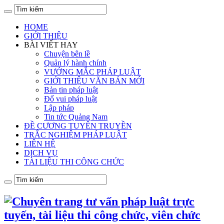
HOME
GIỚI THIỆU
BÀI VIẾT HAY
Chuyện bên lề
Quản lý hành chính
VƯỚNG MẮC PHÁP LUẬT
GIỚI THIỆU VĂN BẢN MỚI
Bản tin pháp luật
Đố vui pháp luật
Lập pháp
Tin tức Quảng Nam
ĐỀ CƯƠNG TUYÊN TRUYỀN
TRẮC NGHIỆM PHÁP LUẬT
LIÊN HỆ
DỊCH VỤ
TÀI LIỆU THI CÔNG CHỨC