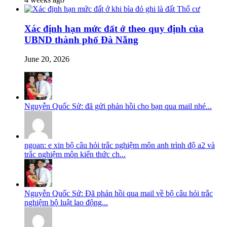
Xác định hạn mức đất ở theo quy định của
UBND thành phố Đà Nẵng
June 20, 2026
Nguyễn Quốc Sử: đã gửi phản hồi cho bạn qua mail nhé...
ngoan: e xin bộ câu hỏi trắc nghiệm môn anh trình độ a2 và
trắc nghiệm môn kiến thức ch...
Nguyễn Quốc Sử: Đã phản hồi qua mail về bộ câu hỏi trắc
nghiệm bộ luật lao động...