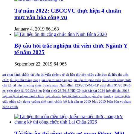
Từ năm 2022: CBCCVC thực hiện 4 chuẩn
mực văn hóa công vụ
January 4, 2019
66,163
Bộ câu hỏi trắc nghiệm thi viên chức Ngành Y
tế năm 2025
September 22, 2019
64,965
xử phạt hành chính
tài liệu thi viên chức y tế
tài liệu thi viên chức giáo dục
tài liệu thi viên
chức
tài liệu thi thăng hạng
tài liệu thi nâng ngạch
tài liệu thi giáo viên
tài liệu thi công chức
cấp xã
tài liệu thi công chức
quảng nam
Nghị định 123/2015/NĐ-CP
nghị định 91/2019/nđ-
cp
nghị định 81/2013/nđ-cp
Nghị định 23/2015/NĐ-CP
luật đất đai 2024
luật đất đai 2013
luật xử lý vi phạm hành chính
luật xlvphc
luật tổ chức chính quyền địa phương
luật hộ tịch
giấy phép xây dựng
cưỡng chế hành chính
bộ luật dân sự 2015
blds 2015
biên bản vi phạm
hành chính
Tài liệu ôn thi công chức cơ quan Đảng, Mặt