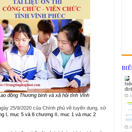
BI
hiệ
đị
 Lao động Thương binh và xã hội tỉnh Vĩnh
J
gày 25/9/2020 của Chính phủ về tuyển dụng, sử
g I, mục 5 và 6 chương II, muc 1 và mục 2
J