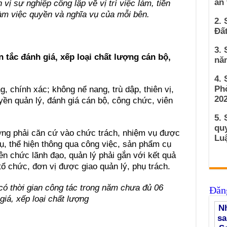
an
ị sự nghiệp công lập về vị trí việc làm, tiền
làm việc quyền và nghĩa vụ của mỗi bên.
2. 
Đất
3. 
 tắc đánh giá, xếp loại chất lượng cán bộ,
nă
4.
Ph
 chính xác; không nể nang, trù dập, thiên vị,
202
ền quản lý, đánh giá cán bộ, công chức, viên
5. 
qu
ượng phải căn cứ vào chức trách, nhiệm vụ được
Luậ
ụ, thể hiện thông qua công việc, sản phẩm cụ
iên chức lãnh đạo, quản lý phải gắn với kết quả
ổ chức, đơn vị được giao quản lý, phụ trách.
có thời gian công tác trong năm chưa đủ 06
Đăng
giá, xếp loại chất lượng
Nh
sa