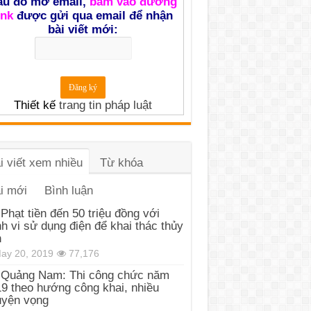
au đó mở email,
bấm vào đường
ink
được gửi qua email để nhận
bài viết mới:
Thiết kế
trang tin pháp luật
i viết xem nhiều
Từ khóa
i mới
Bình luận
Phạt tiền đến 50 triệu đồng với
h vi sử dụng điện để khai thác thủy
n
ay 20, 2019
77,176
Quảng Nam: Thi công chức năm
9 theo hướng công khai, nhiều
uyện vọng