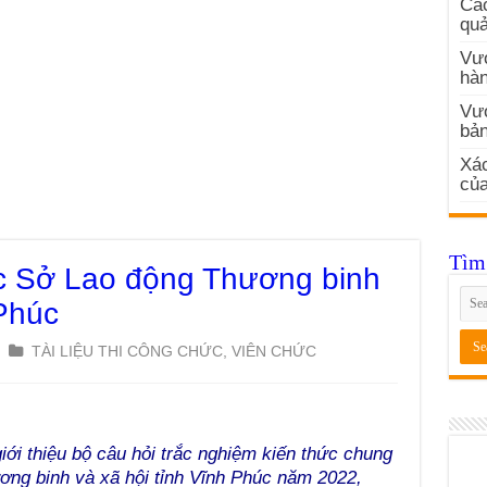
Các
quả
Vướ
hàn
Vư
bản
Xác
củ
Tìm 
hức Sở Lao động Thương binh
 Phúc
TÀI LIỆU THI CÔNG CHỨC, VIÊN CHỨC
iới thiệu bộ câu hỏi trắc nghiệm kiến thức chung
ơng binh và xã hội tỉnh Vĩnh Phúc năm 2022,