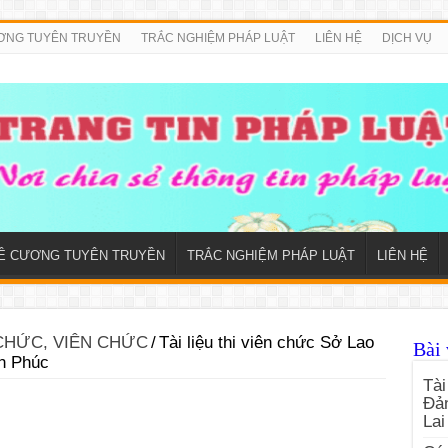
ƠNG TUYÊN TRUYỀN
TRẮC NGHIỆM PHÁP LUẬT
LIÊN HỆ
DỊCH VỤ
Ề CƯƠNG TUYÊN TRUYỀN
TRẮC NGHIỆM PHÁP LUẬT
LIÊN HỆ
 CHỨC, VIÊN CHỨC
/
Tài liệu thi viên chức Sở Lao
Bài 
nh Phúc
Tài
Đản
Lai