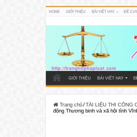
HOME
GIỚI THIỆU
BÀI VIẾT HAY
ĐỀ CƯ
GIỚI THIỆU
BÀI VIẾT HAY
Đ
Trang chủ
/
TÀI LIỆU THI CÔNG
động Thương binh và xã hội tỉnh Vĩ