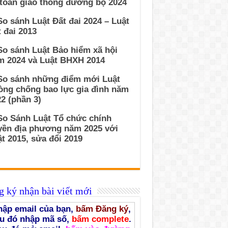
 toàn giao thông đường bộ 2024
So sánh Luật Đất đai 2024 – Luật
 đai 2013
So sánh Luật Bảo hiểm xã hội
m 2024 và Luật BHXH 2014
 So sánh những điểm mới Luật
òng chống bao lực gia đình năm
2 (phần 3)
So Sánh Luật Tổ chức chính
yền địa phương năm 2025 với
t 2015, sửa đổi 2019
 ký nhận bài viết mới
ập email của bạn,
bấm Đăng ký
,
u đó nhập mã số,
bấm complete
.