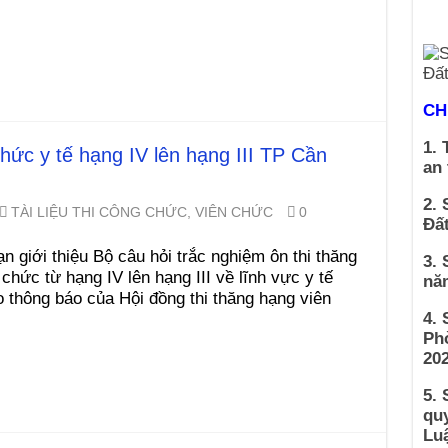
CH
1. 
 chức y tế hạng IV lên hạng III TP Cần
an
2. 
TÀI LIỆU THI CÔNG CHỨC, VIÊN CHỨC
0
Đất
n giới thiệu Bộ câu hỏi trắc nghiệm ôn thi thăng
3. 
hức từ hạng IV lên hạng III về lĩnh vực y tế
nă
thông báo của Hội đồng thi thăng hạng viên
4.
Ph
202
5. 
qu
Luậ