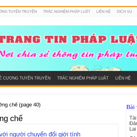
ƠNG TUYÊN TRUYỀN
TRẮC NGHIỆM PHÁP LUẬT
LIÊN HỆ
DỊCH VỤ
Ề CƯƠNG TUYÊN TRUYỀN
TRẮC NGHIỆM PHÁP LUẬT
LIÊN HỆ
ỡng chế (page 40)
Bài 
ng chế
Tài
Đản
Lai
ới người chuyển đổi giới tính