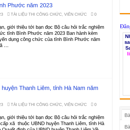
 Bình Phước năm 2023
23
TÀI LIỆU THI CÔNG CHỨC, VIÊN CHỨC
0
Đăng
n, giới thiệu tới bạn đọc Bộ câu hỏi trắc nghiệm
chức tỉnh Bình Phước năm 2023 Ban hành kèm
Nh
yển dụng công chức của tỉnh Bình Phước năm
sa
xã …
S
l
xã huyện Thanh Liêm, tỉnh Hà Nam năm
23
TÀI LIỆU THI CÔNG CHỨC, VIÊN CHỨC
0
Bà
n, giới thiệu tới bạn đọc Bộ câu hỏi trắc nghiệm
c cấp xã thuộc UBND huyện Thanh Liêm, tỉnh Hà
Bà
 Quyết định của UBND huyện Thanh Liêm Về