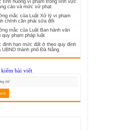
 tình huống vi phạm trong lĩnh vực
ng cáo và mức xử phạt
ng mắc của Luật Xử lý vi phạm
h chính cần phải sửa đổi
ớng mắc của Luật Ban hành văn
 quy phạm pháp luật
 định hạn mức đất ở theo quy định
a UBND thành phố Đà Nẵng
kiếm bài viết