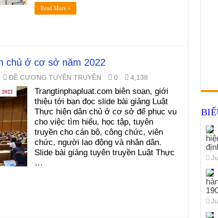
Read More »
ân chủ ở cơ sở năm 2022
ĐỀ CƯƠNG TUYÊN TRUYỀN
0
4,138
Trangtinphapluat.com biên soạn, giới
thiệu tới bạn đọc slide bài giảng Luật
BI
Thực hiện dân chủ ở cơ sở để phục vụ
cho việc tìm hiểu, học tập, tuyên
truyền cho cán bộ, công chức, viên
hiệ
chức, người lao động và nhân dân.
đị
Slide bài giảng tuyên truyền Luật Thực
Ju
…
hàn
19
Ju