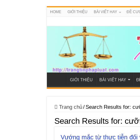
HOME
GIỚI THIỆU
BÀI VIẾT HAY
ĐỀ CƯ
GIỚI THIỆU
BÀI VIẾT HAY
Đ
Trang chủ
/
Search Results for: cư
Search Results for:
cưỡ
Vướng mắc từ thực tiễn đối v