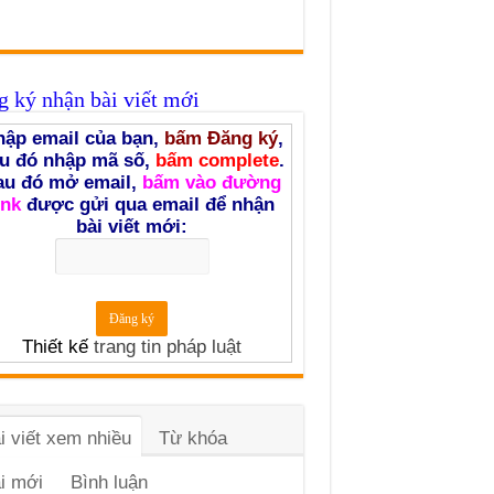
 ký nhận bài viết mới
ập email của bạn,
bấm Đăng ký
,
u đó nhập mã số,
bấm complete
.
au đó mở email,
bấm vào đường
ink
được gửi qua email để nhận
bài viết mới:
Thiết kế
trang tin pháp luật
i viết xem nhiều
Từ khóa
i mới
Bình luận