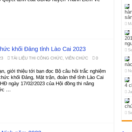
hàn
sả
Ma
201
ng
 chức khối Đảng tỉnh Lào Cai 2023
Se
23
TÀI LIỆU THI CÔNG CHỨC, VIÊN CHỨC
0
nào
n, giới thiệu tới bạn đọc Bộ câu hỏi trắc nghiệm
N
hức khối Đảng, Mặt trận, đoàn thể tỉnh Lào Cai
HĐ ngày 17/02/2023 của Hội đồng thi nâng
4 c
ước …
Ja
chứ
Se