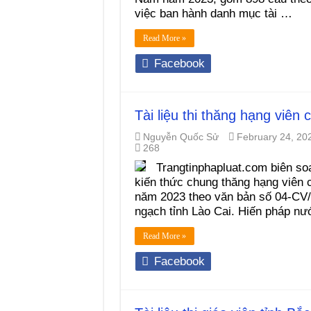
việc ban hành danh mục tài …
Read More »
Facebook
Tài liệu thi thăng hạng viên
Nguyễn Quốc Sử
February 24, 20
268
Trangtinphapluat.com biên soạ
kiến thức chung thăng hạng viên c
năm 2023 theo văn bản số 04-CV/
ngạch tỉnh Lào Cai. Hiến pháp n
Read More »
Facebook