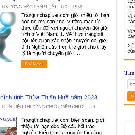
Các
quả
VƯỚNG MẮC PHÁP LUẬT
0
956
Trangtinphapluat.com giới thiệu tới bạn
Vướ
đọc những hạn chế, vướng mắc từ
hàn
thực tiễn đối với người chuyển đổi giới
Vư
tính ở Việt Nam. 1. Về thực trạng xã
bản
hội liên quan xác nhận chuyển đổi giới
Xác
tính Nghiên cứu trên thế giới cho thấy
củ
tỷ lệ người chuyển giới …
Read More »
Tìm 
 chính tỉnh Thừa Thiên Huế năm 2023
TÀI LIỆU THI CÔNG CHỨC, VIÊN CHỨC
0
Trangtinphapluat.com biên soạn, giới
thiệu tới bạn đọc Bộ câu hỏi trắc
nghiệm kiến thức chung ôn thi công