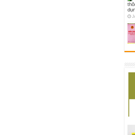
thô
dụn
J