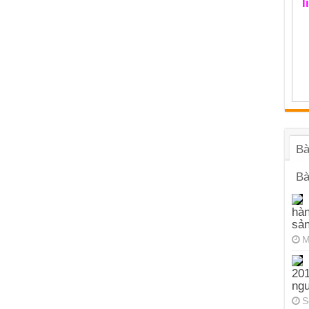
l
Bà
Bà
hàn
sả
M
201
ng
S