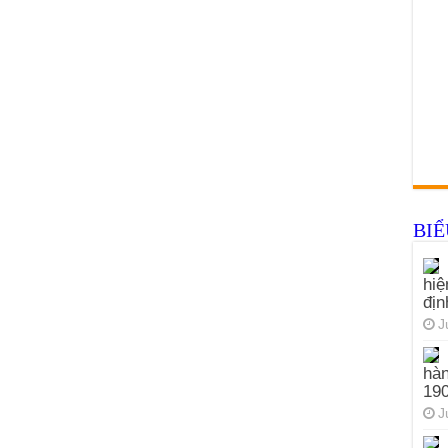
BI
hiệ
đị
J
hàn
19
J