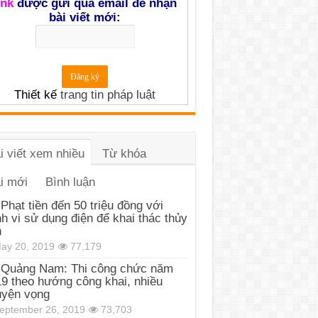
ink
được gửi qua email để nhận
bài viết mới:
Thiết kế
trang tin pháp luật
i viết xem nhiều
Từ khóa
i mới
Bình luận
Phạt tiền đến 50 triệu đồng với
h vi sử dụng điện để khai thác thủy
n
ay 20, 2019
77,179
Quảng Nam: Thi công chức năm
9 theo hướng công khai, nhiều
uyện vọng
eptember 26, 2019
73,703