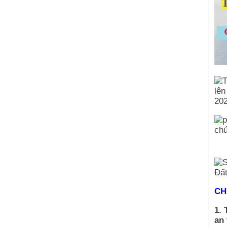
CH
1. 
an