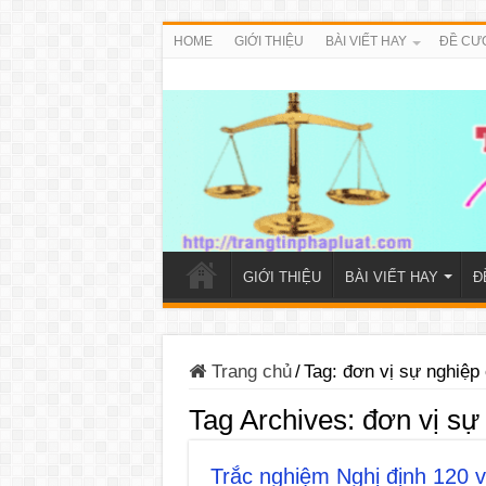
HOME
GIỚI THIỆU
BÀI VIẾT HAY
ĐỀ CƯ
GIỚI THIỆU
BÀI VIẾT HAY
Đ
Trang chủ
/
Tag:
đơn vị sự nghiệp 
Tag Archives:
đơn vị sự
Trắc nghiệm Nghị định 120 về