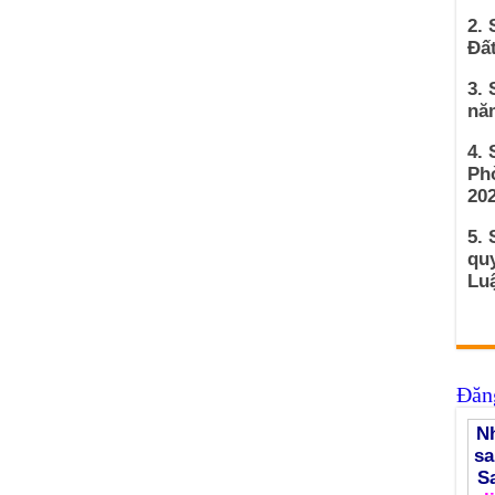
2. 
Đất
3. 
nă
4.
Ph
202
5. 
qu
Luậ
Đăng
Nh
sa
S