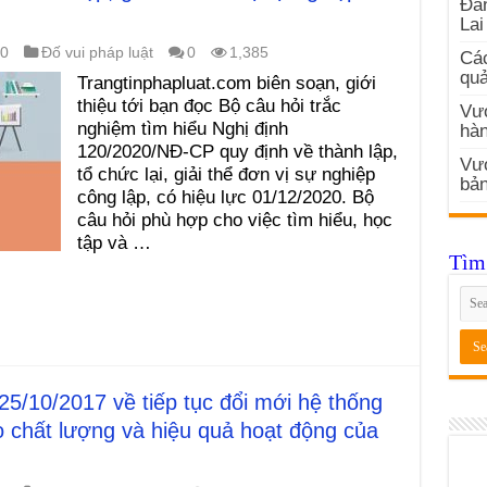
Đản
Lai
20
Đố vui pháp luật
0
1,385
Các
quả
Trangtinphapluat.com biên soạn, giới
thiệu tới bạn đọc Bộ câu hỏi trắc
Vướ
nghiệm tìm hiểu Nghị định
hàn
120/2020/NĐ-CP quy định về thành lập,
Vư
tổ chức lại, giải thể đơn vị sự nghiệp
bản
công lập, có hiệu lực 01/12/2020. Bộ
câu hỏi phù hợp cho việc tìm hiểu, học
tập và …
Tìm 
5/10/2017 về tiếp tục đổi mới hệ thống
o chất lượng và hiệu quả hoạt động của