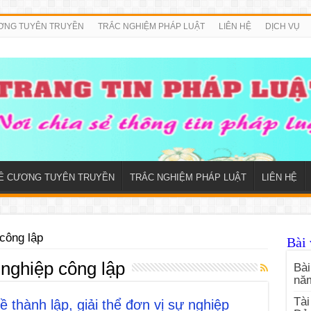
ƠNG TUYÊN TRUYỀN
TRẮC NGHIỆM PHÁP LUẬT
LIÊN HỆ
DỊCH VỤ
Ề CƯƠNG TUYÊN TRUYỀN
TRẮC NGHIỆM PHÁP LUẬT
LIÊN HỆ
công lập
Bài 
 nghiệp công lập
Bài
nă
Tài
 thành lập, giải thể đơn vị sự nghiệp