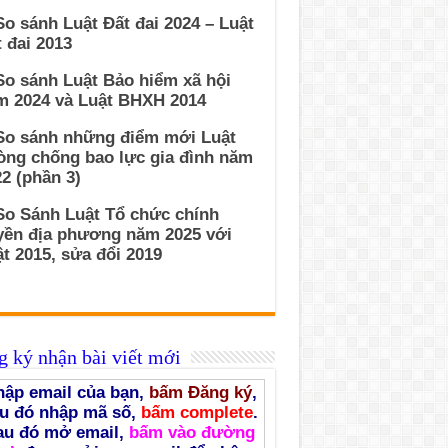
So sánh Luật Đất đai 2024 – Luật
 đai 2013
So sánh Luật Bảo hiểm xã hội
m 2024 và Luật BHXH 2014
 So sánh những điểm mới Luật
òng chống bao lực gia đình năm
2 (phần 3)
So Sánh Luật Tổ chức chính
yền địa phương năm 2025 với
t 2015, sửa đổi 2019
 ký nhận bài viết mới
ập email của bạn,
bấm Đăng ký
,
u đó nhập mã số,
bấm complete
.
au đó mở email,
bấm vào đường