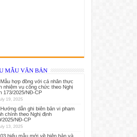
ỂU MẪU VĂN BẢN
Mẫu hợp đồng với cá nhân thực
n nhiệm vụ công chức theo Nghị
nh 173/2025/NĐ-CP
uly 19, 2025
Hướng dẫn ghi biên bản vi phạm
h chính theo Nghị định
0/2025/NĐ-CP
uly 13, 2025
03 biểu mẫu mới về biên bản và