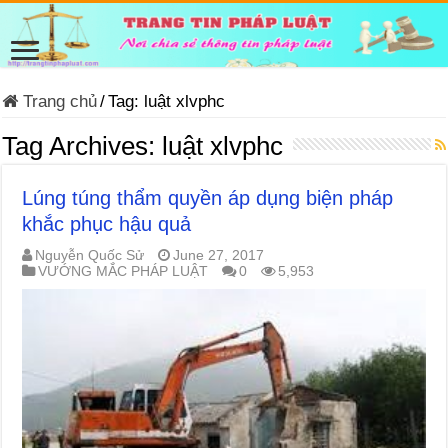
Trang chủ
/
Tag:
luật xlvphc
Tag Archives:
luật xlvphc
Lúng túng thẩm quyền áp dụng biện pháp
khắc phục hậu quả
Nguyễn Quốc Sử
June 27, 2017
VƯỚNG MẮC PHÁP LUẬT
0
5,953