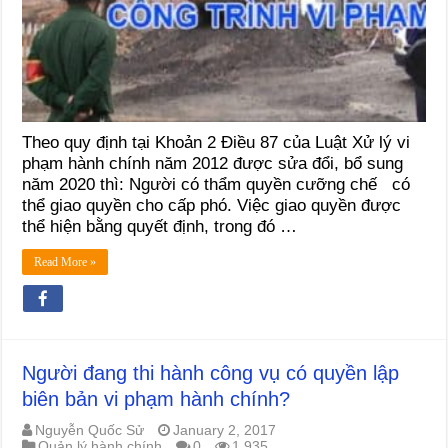
Theo quy định tại Khoản 2 Điều 87 của Luật Xử lý vi
phạm hành chính năm 2012 được sửa đổi, bổ sung
năm 2020 thì: Người có thẩm quyền cưỡng chế có
thể giao quyền cho cấp phó. Việc giao quyền được
thể hiện bằng quyết định, trong đó …
Read More »
Người đang thi hành công vụ có quyền lập
biên bản vi phạm hành chính?
Nguyễn Quốc Sử
January 2, 2017
Quản lý hành chính
0
1,935