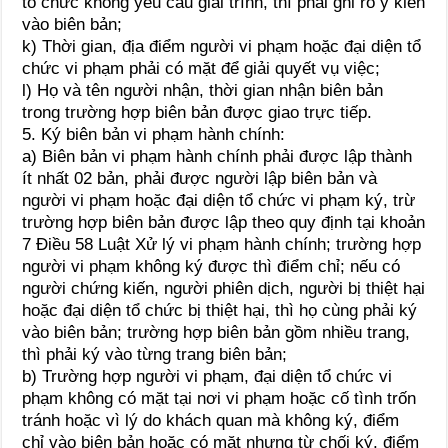
tổ chức không yêu cầu giải trình, thì phải ghi rõ ý kiến
vào biên bản;
k) Thời gian, địa điểm người vi phạm hoặc đại diện tổ
chức vi phạm phải có mặt để giải quyết vụ việc;
l) Họ và tên người nhận, thời gian nhận biên bản
trong trường hợp biên bản được giao trực tiếp.
5. Ký biên bản vi phạm hành chính:
a) Biên bản vi phạm hành chính phải được lập thành
ít nhất 02 bản, phải được người lập biên bản và
người vi phạm hoặc đại diện tổ chức vi phạm ký, trừ
trường hợp biên bản được lập theo quy định tại khoản
7 Điều 58 Luật Xử lý vi phạm hành chính; trường hợp
người vi phạm không ký được thì điểm chỉ; nếu có
người chứng kiến, người phiên dịch, người bị thiệt hại
hoặc đại diện tổ chức bị thiệt hại, thì họ cùng phải ký
vào biên bản; trường hợp biên bản gồm nhiều trang,
thì phải ký vào từng trang biên bản;
b) Trường hợp người vi phạm, đại diện tổ chức vi
phạm không có mặt tại nơi vi phạm hoặc cố tình trốn
tránh hoặc vì lý do khách quan mà không ký, điểm
chỉ vào biên bản hoặc có mặt nhưng từ chối ký, điểm