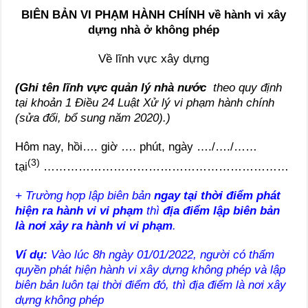
BIÊN BẢN VI PHẠM HÀNH CHÍNH về hành vi xây
dựng nhà ở không phép
Về lĩnh vực xây dựng
(Ghi
tên
lĩnh
vực
quản
lý
nhà
nước
theo quy định
tại khoản 1 Điều 24 Luật Xử lý vi phạm hành chính
(sửa đổi, bổ sung năm 2020).)
Hôm nay, hồi…. giờ …. phút, ngày …./…./……
(3)
tại
………………………………………………………
+
Trường hợp lập biên bản
ngay tại thời điểm phát
hiện ra hành vi vi phạm
thì
địa điểm lập biên bản
là nơi xảy ra hành vi vi phạm
.
Ví
dụ
:
Vào
lúc
8h
ngày
01/01/2022,
người
có
thẩm
quyền
phát
hiện
hành
vi
xây
dựng
không
phép
và
lập
biên
bản
luôn
tại
thời
điểm
đó
,
thì
địa
điểm
là
nơi
xây
dựng
không
phép