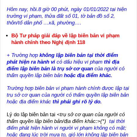
Hôm nay, hồi.
8
giờ
00
phút, ngày
01/01
/
2022
tại
hiện
trường
vi
phạm
,
thửa
đất
số
01,
tờ
bản
đồ
số
2,
thôn
/
tổ
dân
phố
…
xã
,
phường
….
Bộ Tư pháp giải đáp về lập biên bản vi phạm
hành chính theo Nghị định 118
+
Trường hợp
không lập biên bản tại thời điểm
phát hiện ra hành vi
có dấu hiệu vi phạm
thì địa
điểm lập biên bản là trụ sở cơ quan
của người có
thẩm quyền lập biên bản
hoặc địa điểm khác.
Trường hợp biên bản vi phạm hành chính được lập tại
trụ sở cơ quan của người có thẩm quyền lập biên bản
hoặc địa điểm khác
thì phải ghi rõ lý do.
Lý do lập biên bản tại
<trụ sở cơ quan của người có
thẩm quyền lập biên bản/địa điểm khác:>(*)
tại
thời
điểm
phát
hiện
hành
vi
người
vi
phạm
không
có
mặt
;
hoặc
đang
lúc
trời
mưa
to,
gió
lớn
không
lập
biên
bản