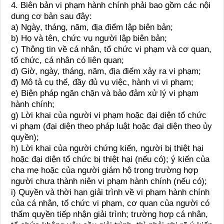
4. Biên bản vi phạm hành chính phải bao gồm các nội
dung cơ bản sau đây:
a) Ngày, tháng, năm, địa điểm lập biên bản;
b) Họ và tên, chức vụ người lập biên bản;
c) Thông tin về cá nhân, tổ chức vi phạm và cơ quan,
tổ chức, cá nhân có liên quan;
d) Giờ, ngày, tháng, năm, địa điểm xảy ra vi phạm;
đ) Mô tả cụ thể, đầy đủ vụ việc, hành vi vi phạm;
e) Biện pháp ngăn chặn và bảo đảm xử lý vi phạm
hành chính;
g) Lời khai của người vi phạm hoặc đại diện tổ chức
vi phạm (đại diện theo pháp luật hoặc đại diện theo ủy
quyền);
h) Lời khai của người chứng kiến, người bị thiệt hại
hoặc đại diện tổ chức bị thiệt hại (nếu có); ý kiến của
cha mẹ hoặc của người giám hộ trong trường hợp
người chưa thành niên vi phạm hành chính (nếu có);
i) Quyền và thời hạn giải trình về vi phạm hành chính
của cá nhân, tổ chức vi phạm, cơ quan của người có
thẩm quyền tiếp nhận giải trình; trường hợp cá nhân,