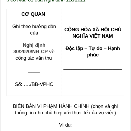
CƠ QUAN
Ghi theo hướng dẫn
CỘNG HÒA XÃ HỘI CHỦ
của
NGHĨA VIỆT NAM
Nghị
định
Độc lập – Tự do – Hạnh
30/2020/NĐ-CP
về
phúc
công tác văn thư
_________________________
_____
Số: …./BB-VPHC
BIÊN BẢN VI PHẠM HÀNH CHÍNH (chọn và ghi
thông tin cho phù hợp với thực tế của vụ việc)
Ví dụ: