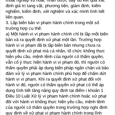
thuật nghiệp vụ hoặc nhận được đầy đủ kết quả xác
định giá trị tang vật, phương tiện, giám định, kiểm
nghiệm, kiểm định, xét nghiệm và xác minh tình tiết
liên quan.
3. Lập biên bản vi phạm hành chính trong một số
trường hợp cụ thể:
a) Một hành vi vi phạm hành chính chỉ bị lập một biên
bản và ra quyết định xử phạt một lần. Trường hợp
hành vi vi phạm đã bị lập biên bản nhưng chưa ra
quyết định xử phạt mà cá nhân, tổ chức không thực
hiện yêu cầu, mệnh lệnh của người có thẩm quyền,
vẫn cố ý thực hiện hành vi vi phạm đó, thì người có
thẩm quyền phải áp dụng biện pháp ngăn chặn và bảo
đảm xử lý vi phạm hành chính phù hợp để chấm dứt
hành vi vi phạm. Khi ra quyết định xử phạt đối với
hành vi đó, người có thẩm quyền xử phạt có thể áp
dụng tình tiết tăng nặng quy định tại điểm i khoản 1
Điều 10 Luật Xử lý vi phạm hành chính hoặc xử phạt
đối với hành vi không thực hiện yêu cầu, mệnh lệnh
của người có thẩm quyền trong trường hợp nghị định
quy định về xử phạt vi phạm hành chính trong lĩnh