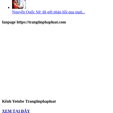
Nguyễn Quốc Sử: đã gửi phản hồi qua mail...
fanpage https://trangtinphapluat.com
Kênh Yotube Trangtinphapluat
XEM TẠI ĐÂY