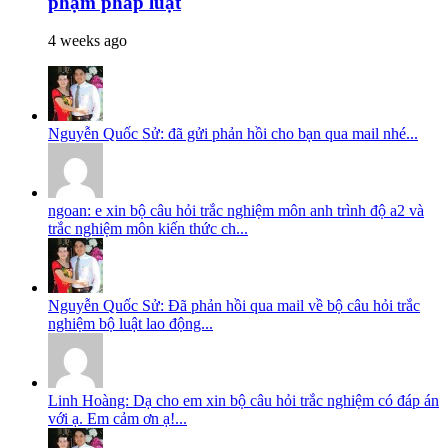
phạm pháp luật
4 weeks ago
Nguyễn Quốc Sử: đã gửi phản hồi cho bạn qua mail nhé...
ngoan: e xin bộ câu hỏi trắc nghiệm môn anh trình độ a2 và
trắc nghiệm môn kiến thức ch...
Nguyễn Quốc Sử: Đã phản hồi qua mail về bộ câu hỏi trắc
nghiệm bộ luật lao động...
Linh Hoàng: Dạ cho em xin bộ câu hỏi trắc nghiệm có đáp án
với ạ. Em cảm ơn ạ!...