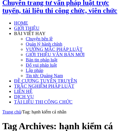
Chuyên trang tư vấn pháp luật trực
tuyến, tài liệu thi công chức, viên chức
HOME
GIỚI THIỆU
BÀI VIẾT HAY
Chuyện bên lề
Quản lý hành chính
VƯỚNG MẮC PHÁP LUẬT
GIỚI THIỆU VĂN BẢN MỚI
Bản tin pháp luật
Đố vui pháp luật
Lập pháp
Tin tức Quảng Nam
ĐỀ CƯƠNG TUYÊN TRUYỀN
TRẮC NGHIỆM PHÁP LUẬT
LIÊN HỆ
DỊCH VỤ
TÀI LIỆU THI CÔNG CHỨC
Trang chủ
/
Tag:
hạnh kiểm cá nhân
Tag Archives:
hạnh kiểm cá