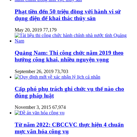
Phạt tiền đến 50 triệu đồng với hành vi sử
dụng điện để khai thác thủy sản
May 20, 2019
77,179
Quảng Nam: Thi công chức năm 2019 theo
hướng công khai, nhiều nguyện vọng
September 26, 2019
73,703
Cấp phó phụ trách ghi chức vụ thế nào cho
đúng pháp luật
November 3, 2015
67,974
Từ năm 2022: CBCCVC thực hiện 4 chuẩn
mực văn hóa công vụ