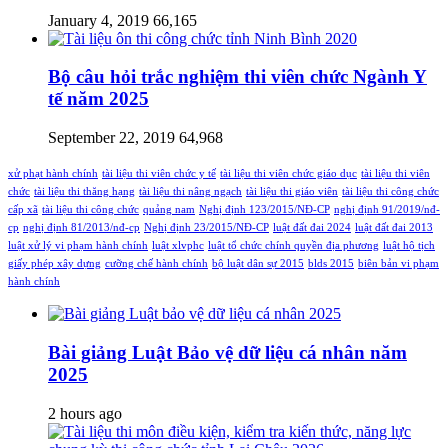
January 4, 2019
66,165
Bộ câu hỏi trắc nghiệm thi viên chức Ngành Y
tế năm 2025
September 22, 2019
64,968
xử phạt hành chính
tài liệu thi viên chức y tế
tài liệu thi viên chức giáo dục
tài liệu thi viên
chức
tài liệu thi thăng hạng
tài liệu thi nâng ngạch
tài liệu thi giáo viên
tài liệu thi công chức
cấp xã
tài liệu thi công chức
quảng nam
Nghị định 123/2015/NĐ-CP
nghị định 91/2019/nđ-
cp
nghị định 81/2013/nđ-cp
Nghị định 23/2015/NĐ-CP
luật đất đai 2024
luật đất đai 2013
luật xử lý vi phạm hành chính
luật xlvphc
luật tổ chức chính quyền địa phương
luật hộ tịch
giấy phép xây dựng
cưỡng chế hành chính
bộ luật dân sự 2015
blds 2015
biên bản vi phạm
hành chính
Bài giảng Luật Bảo vệ dữ liệu cá nhân năm
2025
2 hours ago