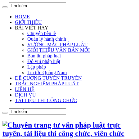
HOME
GIỚI THIỆU
BÀI VIẾT HAY
Chuyện bên lề
Quản lý hành chính
VƯỚNG MẮC PHÁP LUẬT
GIỚI THIỆU VĂN BẢN MỚI
Bản tin pháp luật
Đố vui pháp luật
Lập pháp
Tin tức Quảng Nam
ĐỀ CƯƠNG TUYÊN TRUYỀN
TRẮC NGHIỆM PHÁP LUẬT
LIÊN HỆ
DỊCH VỤ
TÀI LIỆU THI CÔNG CHỨC