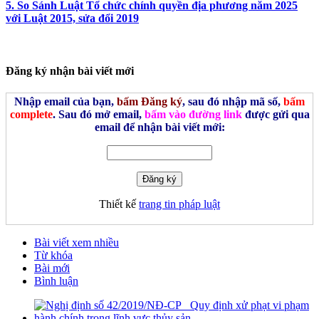
5. So Sánh Luật Tổ chức chính quyền địa phương năm 2025
với Luật 2015, sửa đổi 2019
Đăng ký nhận bài viết mới
Nhập email của bạn,
bấm Đăng ký
, sau đó nhập mã số,
bấm
complete
. Sau đó mở email,
bấm vào đường link
được gửi qua
email để nhận bài viết mới:
Thiết kế
trang tin pháp luật
Bài viết xem nhiều
Từ khóa
Bài mới
Bình luận