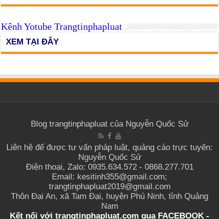
Kênh Yotube Trangtinphapluat
XEM TẠI ĐÂY
Blog trangtinphapluat của Nguyễn Quốc Sử
Liên hệ để được tư vấn pháp luật, quảng cáo trực tuyến:
Nguyễn Quốc Sử
Điện thoại, Zalo: 0935.634.572 - 0868.277.701
Email: kesitinh355@gmail.com;
trangtinphapluat2019@gmail.com
Thôn Đại An, xã Tam Đại, huyện Phú Ninh, tỉnh Quảng
Nam
Kết nối với trangtinphapluat.com qua
FACEBOOK
-