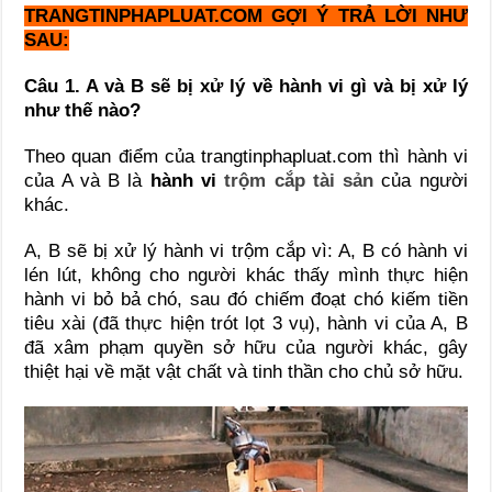
TRANGTINPHAPLUAT.COM GỢI Ý TRẢ LỜI NHƯ
SAU:
Câu 1. A và B sẽ bị xử lý về hành vi gì và bị xử lý
như thế nào?
Theo quan điểm của trangtinphapluat.com thì hành vi
của A và B là
hành vi
trộm cắp tài sản
của người
khác.
A, B sẽ bị xử lý hành vi trộm cắp vì: A, B có hành vi
lén lút, không cho người khác thấy mình thực hiện
hành vi bỏ bả chó, sau đó chiếm đoạt chó kiếm tiền
tiêu xài (đã thực hiện trót lọt 3 vụ), hành vi của A, B
đã xâm phạm quyền sở hữu của người khác, gây
thiệt hại về mặt vật chất và tinh thần cho chủ sở hữu.