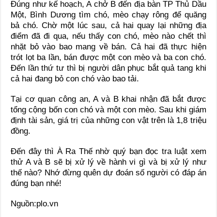
Đúng như kế hoạch, A chở B đến địa bàn TP Thủ Dầu
Một, Bình Dương tìm chó, mèo chạy rông để quăng
bả chó. Chờ một lúc sau, cả hai quay lại những địa
điểm đã đi qua, nếu thấy con chó, mèo nào chết thì
nhặt bỏ vào bao mang về bán. Cả hai đã thực hiện
trót lọt ba lần, bán được một con mèo và ba con chó.
Đến lần thứ tư thì bị người dân phục bắt quả tang khi
cả hai đang bỏ con chó vào bao tải.
Tại cơ quan công an, A và B khai nhận đã bắt được
tổng cộng bốn con chó và một con mèo. Sau khi giám
định tài sản, giá trị của những con vật trên là 1,8 triệu
đồng.
Đến đây thì À Ra Thế nhờ quý bạn đọc tra luật xem
thử A và B sẽ bị xử lý về hành vi gì và bị xử lý như
thế nào? Nhớ đừng quên dự đoán số người có đáp án
đúng bạn nhé!
Nguồn:plo.vn