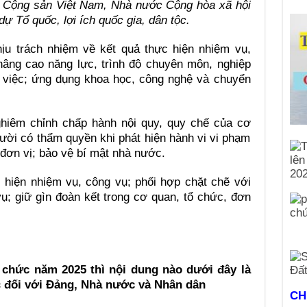
ng Cộng sản Việt Nam, Nhà nước Cộng hòa xã hội
ự Tổ quốc, lợi ích quốc gia, dân tộc.
ịu trách nhiệm về kết quả thực hiện nhiệm vụ,
âng cao năng lực, trình độ chuyên môn, nghiệp
 việc; ứng dụng khoa học, công nghệ và chuyển
ghiêm chỉnh chấp hành nội quy, quy chế của cơ
gười có thẩm quyền khi phát hiện hành vi vi phạm
 đơn vị; bảo vệ bí mật nhà nước.
 hiện nhiệm vụ, công vụ; phối hợp chặt chẽ với
vụ; giữ gìn đoàn kết trong cơ quan, tổ chức, đơn
 chức năm 2025 thì nội dung nào dưới đây là
c
đối với Đảng, Nhà nước và Nhân dân
CH