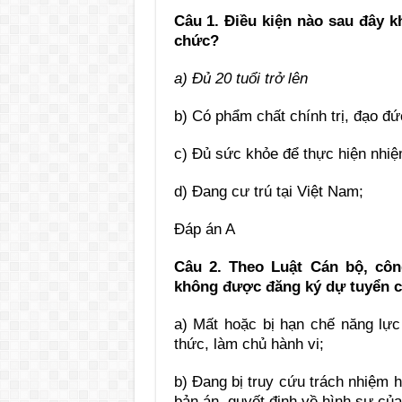
Câu 1
. Điều kiện nào sau đây k
chức?
a) Đủ 20 tuổi trở lên
b) Có phẩm chất chính trị, đạo đức 
c) Đủ sức khỏe để thực hiện nhiệ
d) Đang cư trú tại Việt Nam;
Đáp án A
Câu 2. Theo Luật Cán bộ, cô
không được đăng ký dự tuyển 
a) Mất hoặc bị hạn chế năng lực
thức, làm chủ hành vi;
b) Đang bị truy cứu trách nhiệm 
bản án, quyết định về hình sự củ