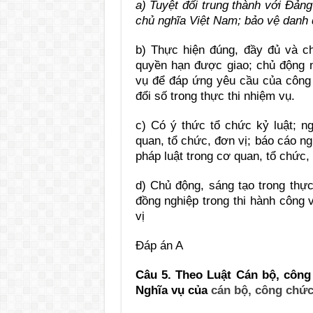
a) Tuyệt đối trung thành với Đả
chủ nghĩa Việt Nam; bảo vệ danh d
b) Thực hiện đúng, đầy đủ và ch
quyền hạn được giao; chủ động n
vụ để đáp ứng yêu cầu của công
đổi số trong thực thi nhiệm vụ.
c) Có ý thức tổ chức kỷ luật; n
quan, tổ chức, đơn vị; báo cáo n
pháp luật trong cơ quan, tổ chức,
d) Chủ động, sáng tạo trong thực
đồng nghiệp trong thi hành công 
vị
Đáp án A
Câu 5. Theo Luật Cán bộ, công
Nghĩa vụ của
cán bộ, công chứ