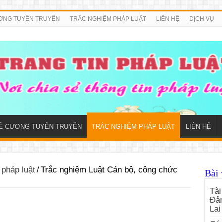
ƠNG TUYÊN TRUYỀN
TRẮC NGHIỆM PHÁP LUẬT
LIÊN HỆ
DỊCH VỤ
Ề CƯƠNG TUYÊN TRUYỀN
TRẮC NGHIỆM PHÁP LUẬT
LIÊN HỆ
 pháp luật
/
Trắc nghiệm Luật Cán bộ, công chức
Bài 
Tài
Đản
Lai