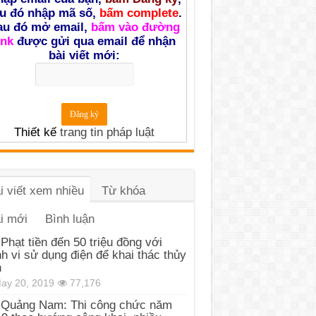
u đó nhập mã số,
bấm complete
.
au đó mở email,
bấm vào đường
ink
được gửi qua email để nhận
bài viết mới:
Thiết kế
trang tin pháp luật
i viết xem nhiều
Từ khóa
i mới
Bình luận
Phạt tiền đến 50 triệu đồng với
h vi sử dụng điện để khai thác thủy
n
ay 20, 2019
77,176
Quảng Nam: Thi công chức năm