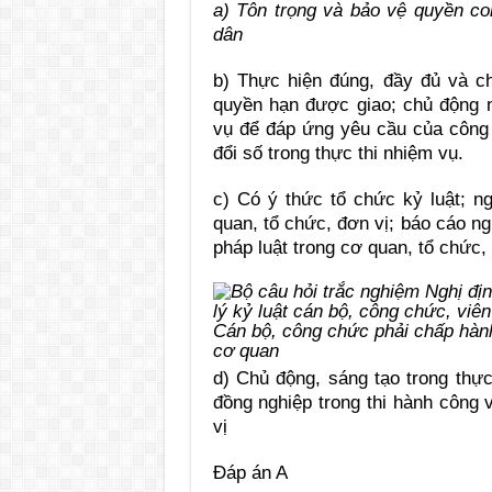
a) Tôn trọng và bảo vệ quyền co
dân
b) Thực hiện đúng, đầy đủ và ch
quyền hạn được giao; chủ động n
vụ để đáp ứng yêu cầu của công
đổi số trong thực thi nhiệm vụ.
c) Có ý thức tổ chức kỷ luật; n
quan, tổ chức, đơn vị; báo cáo n
pháp luật trong cơ quan, tổ chức,
Cán bộ, công chức phải chấp hành
cơ quan
d) Chủ động, sáng tạo trong thực
đồng nghiệp trong thi hành công 
vị
Đáp án A