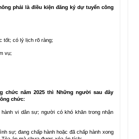
hông phải là điều kiện đăng ký dự tuyển công
tốt; có lý lịch rõ ràng;
m vụ;
ng chức năm 2025 thì Những người sau đây
công chức:
 hành vi dân sự; người có khó khăn trong nhận
hình sự; đang chấp hành hoặc đã chấp hành xong
a Tòa án mà chưa được xóa án tích;