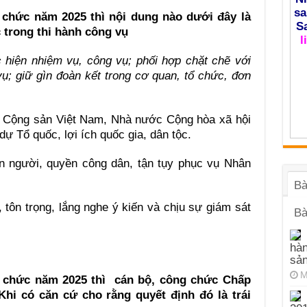
sa
 chức năm 2025 thì nội dung nào dưới đây là
S
 trong thi hành công vụ
l
 hiện nhiệm vụ, công vụ; phối hợp chặt chẽ với
vụ; giữ gìn đoàn kết trong cơ quan, tổ chức, đơn
ng Cộng sản Việt Nam, Nhà nước Cộng hòa xã hội
ự Tổ quốc, lợi ích quốc gia, dân tộc.
n người, quyền công dân, tận tụy phục vụ Nhân
Bà
 tôn trọng, lắng nghe ý kiến và chịu sự giám sát
Bà
hàn
sả
M
g chức năm 2025 thì cán bộ, công chức Chấp
Khi có căn cứ cho rằng quyết định đó là trái