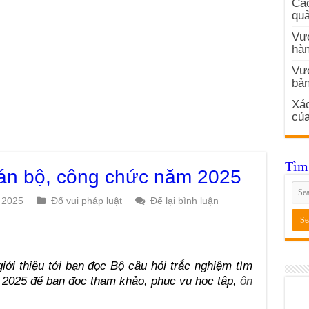
Các
quả
Vướ
hàn
Vư
bản
Xác
củ
Tìm 
án bộ, công chức năm 2025
 2025
Đố vui pháp luật
Để lại bình luận
iới thiệu tới bạn đọc Bộ câu hỏi trắc nghiệm tìm
 2025 để bạn đọc tham khảo, phục vụ học tập,
ôn