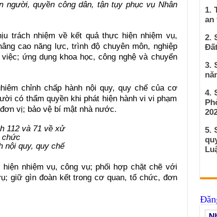
n người, quyền công dân, tận tụy phục vụ Nhân
1. 
an
ịu trách nhiệm về kết quả thực hiện nhiệm vụ,
2. 
âng cao năng lực, trình độ chuyên môn, nghiệp
Đất
 việc; ứng dụng khoa học, công nghệ và chuyển
3. 
nă
ghiêm chỉnh chấp hành nội quy, quy chế của cơ
4.
gười có thẩm quyền khi phát hiện hành vi vi phạm
Ph
 đơn vị; bảo vệ bí mật nhà nước.
202
5. 
qu
 nội quy, quy chế
Luậ
 hiện nhiệm vụ, công vụ; phối hợp chặt chẽ với
vụ; giữ gìn đoàn kết trong cơ quan, tổ chức, đơn
Đăng
Nh