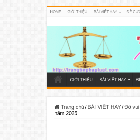
HOME
GIỚI THIỆU
BÀI VIẾT HAY
ĐỀ CƯ
GIỚI THIỆU
BÀI VIẾT HAY
Đ
Trang chủ
/
BÀI VIẾT HAY
/
Đố vui
năm 2025