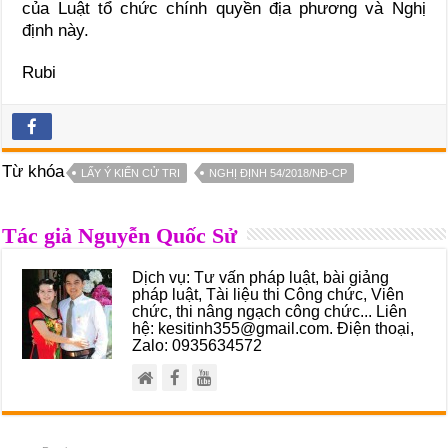
của Luật tổ chức chính quyền địa phương và Nghị
định này.
Rubi
Từ khóa
LẤY Ý KIẾN CỬ TRI
NGHỊ ĐỊNH 54/2018/NĐ-CP
Tác giả Nguyễn Quốc Sử
Dịch vụ: Tư vấn pháp luật, bài giảng
pháp luật, Tài liệu thi Công chức, Viên
chức, thi nâng ngạch công chức... Liên
hệ: kesitinh355@gmail.com. Điện thoại,
Zalo: 0935634572