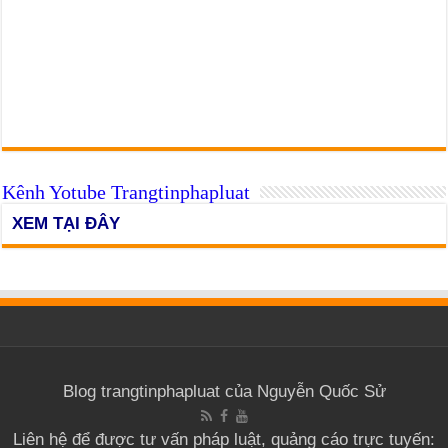
Kênh Yotube Trangtinphapluat
XEM TẠI ĐÂY
Blog trangtinphapluat của Nguyễn Quốc Sử
Liên hệ để được tư vấn pháp luật, quảng cáo trực tuyến: