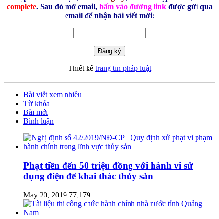
complete
. Sau đó mở email,
bấm vào đường link
được gửi qua
email để nhận bài viết mới:
Thiết kế
trang tin pháp luật
Bài viết xem nhiều
Từ khóa
Bài mới
Bình luận
Phạt tiền đến 50 triệu đồng với hành vi sử
dụng điện để khai thác thủy sản
May 20, 2019
77,179