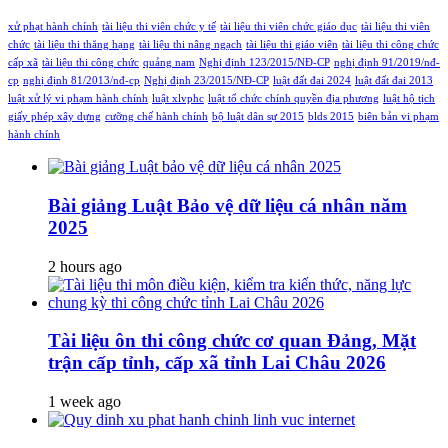
xử phạt hành chính
tài liệu thi viên chức y tế
tài liệu thi viên chức giáo dục
tài liệu thi viên
chức
tài liệu thi thăng hạng
tài liệu thi nâng ngạch
tài liệu thi giáo viên
tài liệu thi công chức
cấp xã
tài liệu thi công chức
quảng nam
Nghị định 123/2015/NĐ-CP
nghị định 91/2019/nđ-
cp
nghị định 81/2013/nđ-cp
Nghị định 23/2015/NĐ-CP
luật đất đai 2024
luật đất đai 2013
luật xử lý vi phạm hành chính
luật xlvphc
luật tổ chức chính quyền địa phương
luật hộ tịch
giấy phép xây dựng
cưỡng chế hành chính
bộ luật dân sự 2015
blds 2015
biên bản vi phạm
hành chính
Bài giảng Luật Bảo vệ dữ liệu cá nhân năm
2025
2 hours ago
Tài liệu ôn thi công chức cơ quan Đảng, Mặt
trận cấp tỉnh, cấp xã tỉnh Lai Châu 2026
1 week ago