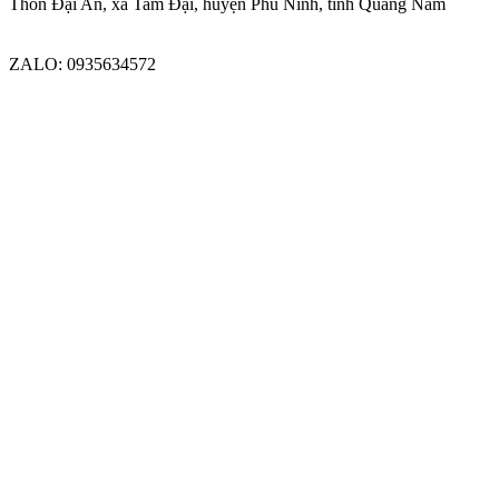
Thôn Đại An, xã Tam Đại, huyện Phú Ninh, tỉnh Quảng Nam
Kết nối với trangtinphapluat.com qua
FACEBOOK
-
YOUTUBE
ZALO: 0935634572