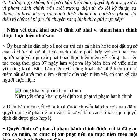
4. Trư
ờng hợp không thể gửi nhận biên bản, quyết định trong xử lý
vi phạm hành chính trên môi trường điện tử do lỗi kỹ thuật, sai
thông tin hoặc không xác minh được danh tính người vi phạm, đại
diện tổ chức vi phạm thì chuyển sang hình thức gửi trực tiếp”
+ Niêm y
ết công khai quyết định xử phạt vi phạm hành chính
được thực hiện như sau:
>
Ủy ban nhân dân cấp xã nơi cư trú của cá nhân hoặc nơi đặt trụ sở
của tổ chức bị xử phạt có trách nhiệm phối hợp với cơ quan của
người ra quyết định xử phạt hoặc thực hiện niêm yết công khai liên
tục trong thời gian 07 ngày làm việc và lập biên bản về việc niêm
yết công khai. Biên bản niêm yết công khai phải thể hiện rõ thời
điểm bắt đầu và thời điểm kết thúc của việc niêm yết, có chữ ký của
người thực hiện;
Niêm yết công khai quyết định xử phạt vi phạm hành chính
> Biên b
ản niêm yết công khai được chuyển lại cho cơ quan đã ra
quyết định xử phạt để lưu vào hồ sơ và làm căn cứ xác định quyết
định đã được giao hợp lệ.
+ Quy
ết định xử phạt vi phạm hành chính được coi là đã giao
cho cá nhân, tổ chức bị xử phạt nếu đã thực hiện theo một
trong các hình thức sau đây: