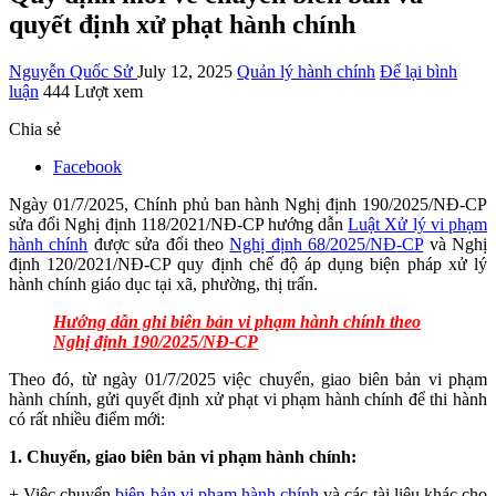
quyết định xử phạt hành chính
Nguyễn Quốc Sử
July 12, 2025
Quản lý hành chính
Để lại bình
luận
444 Lượt xem
Chia sẻ
Facebook
Ngày 01/7/2025, Chính phủ ban hành Nghị định 190/2025/NĐ-CP
sửa đổi Nghị định 118/2021/NĐ-CP hướng dẫn
Luật Xử lý vi phạm
hành chính
được sửa đổi theo
Nghị định 68/2025/NĐ-CP
và Nghị
định 120/2021/NĐ-CP quy định chế độ áp dụng biện pháp xử lý
hành chính giáo dục tại xã, phường, thị trấn.
Hướng dẫn ghi biên bản vi phạm hành chính theo
Nghị định 190/2025/NĐ-CP
Theo đó, từ ngày 01/7/2025 việc chuyển, giao biên bản vi phạm
hành chính, gửi quyết định xử phạt vi phạm hành chính để thi hành
có rất nhiều điểm mới:
1. Chuy
ển, giao biên bản vi phạm hành chính:
+ Vi
ệc chuyển
biên bản vi phạm hành chính
và các tài liệu khác cho