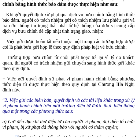
chính bằng hình thức bảo đảm được thực hiện như sau:
– Khi g
ửi quyết định xử phạt qua dịch vụ bưu chính bằng hình thức
bảo đảm, người có trách nhiệm gửi có trách nhiệm lưu phiếu gửi và
tra cứu thông tin trạng thái phát từ hệ thống của đơn vị cung cấp
dịch vụ bưu chính để cập nhật tình trạng giao, nhận;
– Vi
ệc gửi được hoàn tất nếu thuộc một trong các trường hợp được
coi là phát bưu gửi hợp lệ theo quy định pháp luật về bưu chính;
– Trư
ờng hợp bưu chính từ chối phát hoặc trả lại vì lý do khách
quan, thì người có trách nhiệm gửi chuyển sang hình thức gửi khác
theo quy định.
+ Vi
ệc gửi quyết định xử phạt vi phạm hành chính bằng phương
thức điện tử được thực hiện theo quy định tại Chương IIIa Nghị
định này.
“
2. Vi
ệc gửi các biên bản, quyết định và các tài liệu khác trong xử lý
vi phạm hành chính trên môi trường điện tử được thực hiện thông
qua một trong các phương thức sau:
a) G
ửi đến địa chỉ thư điện tử của người vi phạm, đại diện tổ chức
vi phạm, bị xử phạt đã thông báo với người có thẩm quyền;