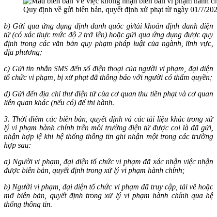
Quy định về gửi biên bản, quyết định xử phạt từ ngày 01/7/20
b) G
ửi qua ứng dụng định danh quốc gi/tài khoản định danh điện
tử (có xác thực mức độ 2 trở lên) hoặc gửi qua ứng dụng được quy
định trong các văn bản quy phạm pháp luật của ngành, lĩnh vực,
địa phương;
c) G
ửi tin nhắn SMS đến số điện thoại của người vi phạm, đại diện
tổ chức vi phạm, bị xử phạt đã thông báo với người có thẩm quyền;
d) G
ửi đến địa chỉ thư điện tử của cơ quan thu tiền phạt và cơ quan
liên quan khác (nếu có) để thi hành.
3. Th
ời điểm các biên bản, quyết định và các tài liệu khác trong xử
lý vi phạm hành chính trên môi trường điện tử được coi là đã gửi,
nhận hợp lệ khi hệ thống thông tin ghi nhận một trong các trường
hợp sau:
a) Ngư
ời vi phạm, đại diện tổ chức vi phạm đã xác nhận việc nhận
được biên bản, quyết định trong xử lý vi phạm hành chính;
b) Ngư
ời vi phạm, đại diện tổ chức vi phạm đã truy cập, tải về hoặc
mở biên bản, quyết định trong xử lý vi phạm hành chính qua hệ
thống thông tin.