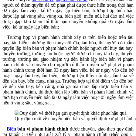
người có thẩm quyền để xử phạt phải được thực hiện trong thời hạn
02 ngày làm việc, kể từ ngày lập biên bản; trường hợp biên bản
được lập tại vùng sâu, vùng xa, biên giới, miền núi, hải đảo mà việc
đi lại gặp khó khăn thì thời hạn chuyển không quá 05 ngày làm
việc, kể từ ngày lập biên bản;
+ Trư
ờng hợp vi phạm hành chính xảy ra trên biển hoặc trên tàu
bay, tàu biển, phương tiện thủy nội địa, tàu hỏa, thì người có thẩm
quyền lập biên bản vi phạm hành chính hoặc người chỉ huy tàu bay,
thuyền trưởng, trưởng tàu hoặc người được chỉ huy tàu bay, thuyền
trưởng, trưởng tàu giao nhiệm vụ tiến hành lập biên bản vi phạm
hành chính và chuyển cho người có thẩm quyền xử phạt vi phạm
hành chính trong thời hạn 03 ngày làm việc, kể từ ngày vào đến bờ
hoặc ngày tàu bay, tàu biển, phương tiện thủy nội địa, tàu hỏa về
đến sân bay, bến cảng, nhà ga. Trường hợp tại thời điểm vào đến bờ,
về đến sân bay, bến cảng, nhà ga mà chưa lập được biên bản vi
phạm hành chính, thì thực hiện lập biên bản vi phạm hành chính và
thời hạn chuyển biên bản là 02 ngày làm việc hoặc 05 ngày làm việc
nếu ở vùng sâu, vùng xa…
Quy định mới về chuyển biên bản và quyết định xử phạt hành 
+
Biên b
ản vi phạm hành chính
được chuyển, giao theo quy định
tại khoản 5 Điều 58 Luật Xử lý vi phạm hành chính (
Biên bản vi