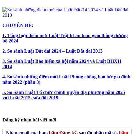
CHUYÊN ĐỀ:
1. Tổng hợp điểm mới Luật Trật tự an toàn giao thông đường
bộ 2024
2. So sánh Luật Đất đai 2024 – Luật Đất đai 2013
3. So sánh Luật Bảo hiểm xã hội năm 2024 và Luật BHXH
2014
4. So sánh những điểm mới Luật Phòng chống bao lực gia đình
năm 2022 (phần 3)
5. So Sánh Luật Tổ chức chính quyền địa phương năm 2025
với Luật 2015, sửa đổi 2019
Đăng ký nhận bài viết mới
Nhập email của bạn,
bấm Đăng ký
, sau đó nhập mã số,
bấm