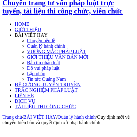
Chuyên trang tư vấn pháp luật trực
tuyến, tài liệu thi công chức, viên chức
HOME
GIỚI THIỆU
BÀI VIẾT HAY
Chuyện bên lề
Quản lý hành chính
VƯỚNG MẮC PHÁP LUẬT
GIỚI THIỆU VĂN BẢN MỚI
Bản tin pháp luật
Đố vui pháp luật
Lập pháp
Tin tức Quảng Nam
ĐỀ CƯƠNG TUYÊN TRUYỀN
TRẮC NGHIỆM PHÁP LUẬT
LIÊN HỆ
DỊCH VỤ
TÀI LIỆU THI CÔNG CHỨC
Trang chủ
/
BÀI VIẾT HAY
/
Quản lý hành chính
/
Quy định mới về
chuyển biên bản và quyết định xử phạt hành chính