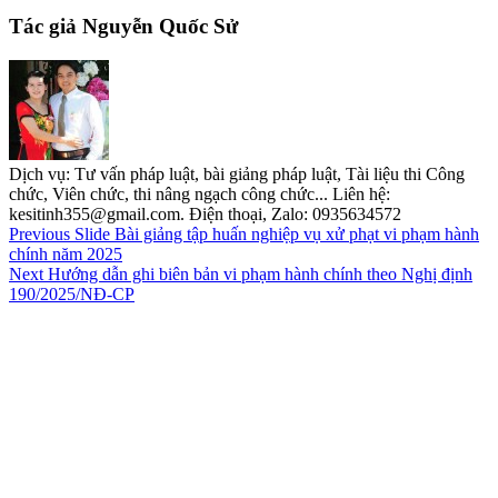
Tác giả Nguyễn Quốc Sử
Dịch vụ: Tư vấn pháp luật, bài giảng pháp luật, Tài liệu thi Công
chức, Viên chức, thi nâng ngạch công chức... Liên hệ:
kesitinh355@gmail.com. Điện thoại, Zalo: 0935634572
Previous
Slide Bài giảng tập huấn nghiệp vụ xử phạt vi phạm hành
chính năm 2025
Next
Hướng dẫn ghi biên bản vi phạm hành chính theo Nghị định
190/2025/NĐ-CP