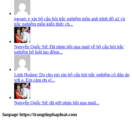
ngoan: e xin bộ câu hỏi trắc nghiệm môn anh trình độ a2 và
trắc nghiệm môn kiến thức ch...
Nguyễn Quốc Sử: Đã phản hồi qua mail về bộ câu hỏi trắc
nghiệm bộ luật lao động...
Linh Hoàng: Dạ cho em xin bộ câu hỏi trắc nghiệm có đáp án
với ạ. Em cảm ơn ạ!...
Nguyễn Quốc Sử: đã gửi phản hồi qua mail...
fanpage https://trangtinphapluat.com