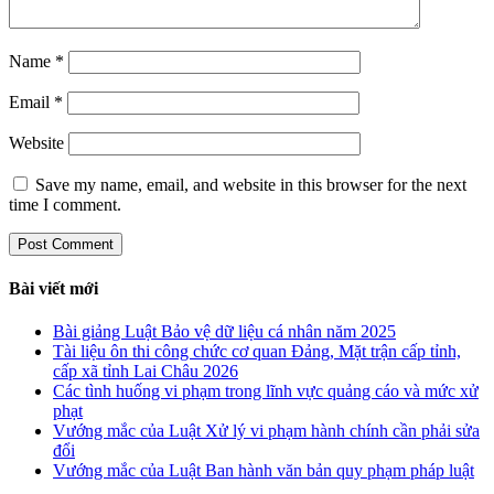
Name
*
Email
*
Website
Save my name, email, and website in this browser for the next
time I comment.
Bài viết mới
Bài giảng Luật Bảo vệ dữ liệu cá nhân năm 2025
Tài liệu ôn thi công chức cơ quan Đảng, Mặt trận cấp tỉnh,
cấp xã tỉnh Lai Châu 2026
Các tình huống vi phạm trong lĩnh vực quảng cáo và mức xử
phạt
Vướng mắc của Luật Xử lý vi phạm hành chính cần phải sửa
đổi
Vướng mắc của Luật Ban hành văn bản quy phạm pháp luật