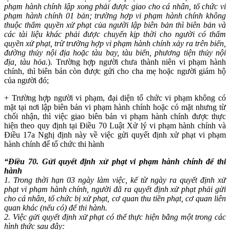
phạm hành chính lập xong phải được giao cho cá nhân, tổ chức vi
phạm hành chính 01 bản; trường hợp vi phạm hành chính không
thuộc thẩm quyền xử phạt của người lập biên bản thì biên bản và
các tài liệu khác phải được chuyển kịp thời cho người có thẩm
quyền xử phạt, trừ trường hợp vi phạm hành chính xảy ra trên biển,
đường thủy nội địa hoặc tàu bay, tàu biển, phương tiện thủy nội
địa, tàu hỏa.
). Trường hợp người chưa thành niên vi phạm hành
chính, thì biên bản còn được gửi cho cha mẹ hoặc người giám hộ
của người đó;
+ Trư
ờng hợp người vi phạm, đại diện tổ chức vi phạm không có
mặt tại nơi lập biên bản vi phạm hành chính hoặc có mặt nhưng từ
chối nhận, thì việc giao biên bản vi phạm hành chính được thực
hiện theo quy định tại Điều 70 Luật Xử lý vi phạm hành chính và
Điều 17a Nghị định này về việc gửi quyết định xử phạt vi phạm
hành chính để tổ chức thi hành
“Điều 70. Gửi quyết định xử phạt vi phạm hành chính để thi
hành
1. Trong thời hạn 03 ngày làm việc, kể từ ngày ra quyết định xử
phạt vi phạm hành chính, người đã ra quyết định xử phạt phải gửi
cho cá nhân, tổ chức bị xử phạt, cơ quan thu tiền phạt, cơ quan liên
quan khác (nếu có) để thi hành.
2. Việc gửi quyết định xử phạt có thể thực hiện bằng một trong các
hình thức sau đây: