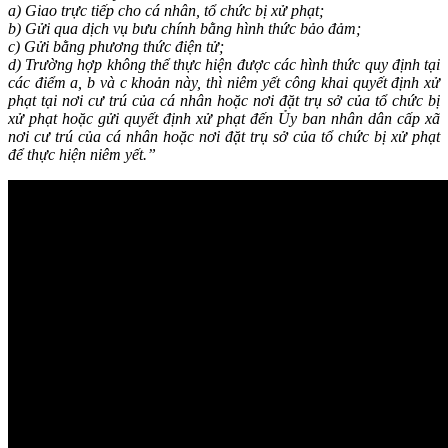
a) Giao trực tiếp cho cá nhân, tổ chức bị xử phạt;
b) Gửi qua dịch vụ bưu chính bằng hình thức bảo đảm;
c) Gửi bằng phương thức điện tử;
d) Trường hợp không thể thực hiện được các hình thức quy định tại
các điểm a, b và c khoản này, thì niêm yết công khai quyết định xử
phạt tại nơi cư trú của cá nhân hoặc nơi đặt trụ sở của tổ chức bị
xử phạt hoặc gửi quyết định xử phạt đến Ủy ban nhân dân cấp xã
nơi cư trú của cá nhân hoặc nơi đặt trụ sở của tổ chức bị xử phạt
để thực hiện niêm yết.”