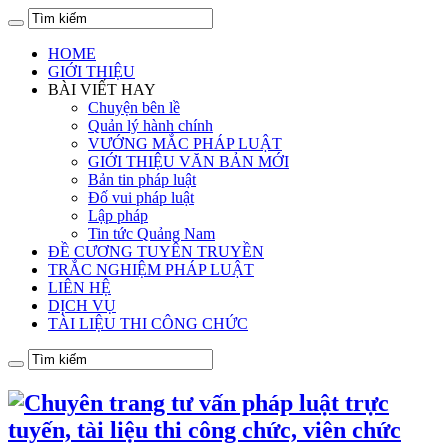
HOME
GIỚI THIỆU
BÀI VIẾT HAY
Chuyện bên lề
Quản lý hành chính
VƯỚNG MẮC PHÁP LUẬT
GIỚI THIỆU VĂN BẢN MỚI
Bản tin pháp luật
Đố vui pháp luật
Lập pháp
Tin tức Quảng Nam
ĐỀ CƯƠNG TUYÊN TRUYỀN
TRẮC NGHIỆM PHÁP LUẬT
LIÊN HỆ
DỊCH VỤ
TÀI LIỆU THI CÔNG CHỨC