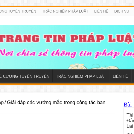
ƠNG TUYÊN TRUYỀN
TRẮC NGHIỆM PHÁP LUẬT
LIÊN HỆ
DỊCH VỤ
Ề CƯƠNG TUYÊN TRUYỀN
TRẮC NGHIỆM PHÁP LUẬT
LIÊN HỆ
áp
/
Giải đáp các vướng mắc trong công tác ban
Bài 
Tài
Đản
Lai