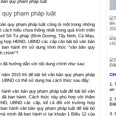
 bản quy phạm pháp luật
 quy phạm pháp luật
bản quy phạm pháp luật cũng là một trong những
cách hiểu chưa thống nhất trong quá trình triển
t số Sở Tư pháp (Bình Dương, Tây Ninh, Cà Mau,
ờng hợp HĐND, UBND các cấp cần bãi bỏ văn bản
 ban hành thì sử dụng hình thức “văn bản quy
h chính”?
p đã hướng dẫn với nội dung chính như sau:
 năm 2015 thì để bãi bỏ văn bản quy phạm pháp
CH
 UBND có thể sử dụng hai cách thức sau đây:
1. 
an
hành văn bản quy phạm pháp luật để bãi bỏ văn
 đã ban hành. Cách thức này phù hợp với thẩm
2. 
ND, UBND các cấp, kể cả đối với trường hợp
Đất
an hành văn bản quy phạm pháp luật để bãi bỏ
3. 
mà mình đã ban hành vì tại khoản 1 Điều 12 của