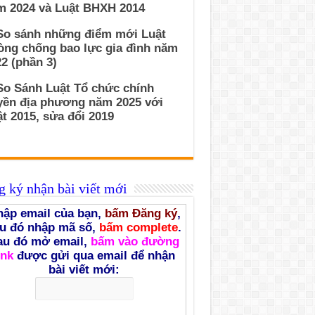
m 2024 và Luật BHXH 2014
 So sánh những điểm mới Luật
òng chống bao lực gia đình năm
2 (phần 3)
So Sánh Luật Tổ chức chính
yền địa phương năm 2025 với
t 2015, sửa đổi 2019
 ký nhận bài viết mới
ập email của bạn,
bấm Đăng ký
,
u đó nhập mã số,
bấm complete
.
au đó mở email,
bấm vào đường
ink
được gửi qua email để nhận
bài viết mới: