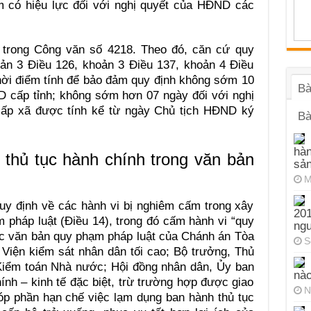
ểm có hiệu lực đối với nghị quyết của HĐND các
trong Công văn số 4218. Theo đó, căn cứ quy
oản 3 Điều 126, khoản 3 Điều 137, khoản 4 Điều
hời điểm tính để bảo đảm quy định không sớm 10
Bà
D cấp tỉnh; không sớm hơn 07 ngày đối với nghị
ấp xã được tính kể từ ngày Chủ tịch HĐND ký
Bà
hàn
 thủ tục hành chính trong văn bản
sả
M
uy định về các hành vi bị nghiêm cấm trong xây
201
pháp luật (Điều 14), trong đó cấm hành vi “quy
ng
c văn bản quy phạm pháp luật của Chánh án Tòa
S
 Viện kiểm sát nhân dân tối cao; Bộ trưởng, Thủ
Kiểm toán Nhà nước; Hội đồng nhân dân, Ủy ban
nào
ính – kinh tế đặc biệt, trừ trường hợp được giao
N
óp phần hạn chế việc lạm dụng ban hành thủ tục