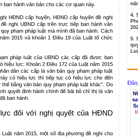
nă
n ban hành văn bản cho các cơ quan này.
4.
nghị HĐND cấp huyện, HĐND cấp huyện đề nghị
Ph
đề nghị UBND cấp trên trực tiếp ban hành văn
202
n quy phạm pháp luật mà mình đã ban hành. Cách
 năm 2015 và khoản 1 Điều 19 của Luật tổ chức
5. 
qu
Luậ
 phạm pháp luật của UBND các cấp đã được ban
ó hiệu lực: Khoản 2 Điều 172 của Luật năm 2015
nhân dân các cấp là văn bản quy phạm pháp luật
y có hiệu lực thì tiếp tục có hiệu lực cho đến
Đăng
ay thế bằng văn bản quy phạm pháp luật khác”. Do
h quyết định hành chính để bãi bỏ chỉ thị là văn
Nh
đã ban hành.
sa
S
 lực đối với nghị quyết của HĐND
l
ành Luật năm 2015, một số địa phương đề nghị cho