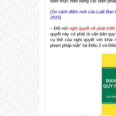
đảm thực hiện bằng các biện pháp
(
So sánh điểm mới của Luật Ban h
2015
)
– Đối với
nghị quyết về phát triển
quyết này có phải là văn bản quy
cụ thể của nghị quyết với khái
phạm pháp luật” tại Điều 2 và Điề