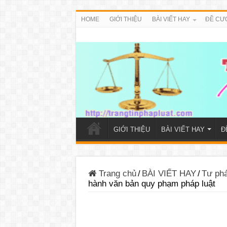
HOME
GIỚI THIỆU
BÀI VIẾT HAY
ĐỀ CƯ
GIỚI THIỆU
BÀI VIẾT HAY
Đ
Trang chủ
/
BÀI VIẾT HAY
/
Tư ph
hành văn bản quy phạm pháp luật