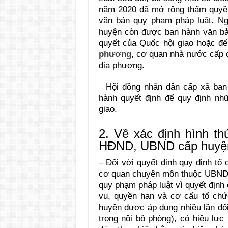
năm 2020 đã mở rộng thẩm quyề
văn bản quy phạm pháp luật. N
huyện còn được ban hành văn 
quyết của Quốc hội giao hoặc để
phương
, cơ quan nhà nước cấp 
địa phương.
Hội đồng nhân dân cấp xã ban 
hành quyết định để quy định nh
giao.
2. Về xác định hình t
HĐND, UBND cấp huyện
– Đối với quyết định quy định tổ
cơ quan chuyên môn thuộc UBND 
quy phạm pháp luật vì quyết địn
vụ, quyền hạn và cơ cấu tổ ch
huyện được áp dụng nhiều lần đối
trong nội bộ phòng), có hiệu lự