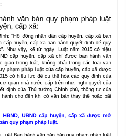
:
hành văn bản quy phạm pháp luật
yện, cấp xã:
định: “Hội đồng nhân dân cấp huyện, cấp xã ban
n cấp huyện, cấp xã ban hành quyết định để quy
o”. Như vậy, kể từ ngày Luật năm 2015 có hiệu
BND cấp huyện, cấp xã chỉ được ban hành văn
giao trong luật, không phải trong các loại văn
uy phạm pháp luật
của cấp huyện, cấp xã được
15 có hiệu lực để cụ thể hóa các quy định của
cơ quan nhà nước cấp trên như: nghị quyết của
ết định của Thủ tướng Chính phủ, thông tư của
hi hành cho đến khi có văn bản thay thế hoặc bãi
21, HĐND, UBND cấp huyện, cấp xã được mở
bản quy phạm pháp luật.
u Luật Ban hành văn bản bản quy phạm pháp luật