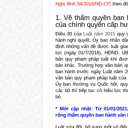
Nghị định 34/2016/NĐ-CP
, theo đó
1. Về thẩm quyền ban 
của chính quyền cấp hu
Điều 30 của
Luật năm 2015
quy 
hành nghị quyết, Ủy ban nhân dâ
định những vấn đề được luật gia
lực (ngày 01/7/2016), HĐND, U
bản quy phạm pháp luật khi được 
bản khác. Trường hợp
văn bản q
ban hành trước ngày Luật năm 20
văn bản quy phạm pháp luật của 
Ủy ban thường vụ Quốc hội, quy
các bộ thì tiếp tục có hiệu lực t
bỏ.
* Mới cập nhật: Từ 01/01/20
rộng thẩm quyền ban hành văn 
Luật sửa đổi, bổ sung một số điề