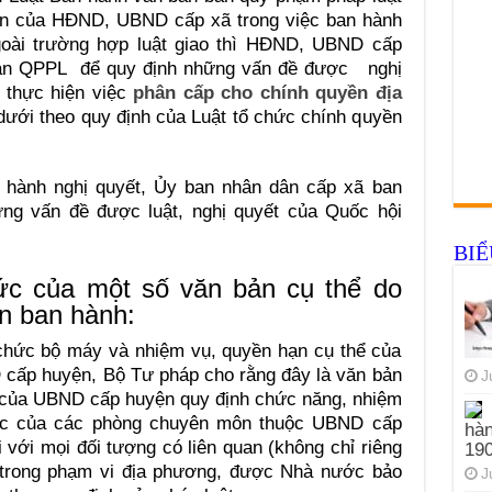
n của HĐND, UBND cấp xã trong việc ban hành
goài trường hợp luật giao thì HĐND, UBND cấp
bản QPPL
để quy định những vấn đề được nghị
 thực hiện việc
phân cấp cho chính quyền địa
dưới theo quy định của Luật tổ chức chính quyền
hành nghị quyết, Ủy ban nhân dân cấp xã ban
ững vấn đề được luật, nghị quyết của Quốc hội
BI
hức của một số văn bản cụ thể do
 ban hành:
 chức bộ máy và nhiệm vụ, quyền hạn cụ thể của
cấp huyện, Bộ Tư pháp cho rằng đây là văn bản
J
h của UBND cấp huyện quy định chức năng, nhiệm
ức của các phòng chuyên môn thuộc UBND cấp
hàn
 với mọi đối tượng có liên quan (không chỉ riêng
19
c trong phạm vi địa phương, được Nhà nước bảo
J