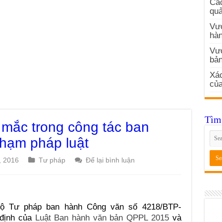
Các
quả
Vướ
hàn
Vư
bản
Xác
củ
Tìm 
 mắc trong công tác ban
hạm pháp luật
, 2016
Tư pháp
Để lại bình luận
Bộ Tư pháp ban hành Công văn số 4218/BTP-
 định của
Luật Ban hành văn bản QPPL 2015
và