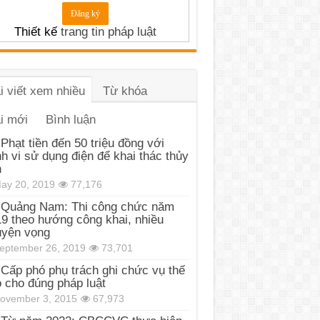
Thiết kế
trang tin pháp luật
i viết xem nhiều
Từ khóa
i mới
Bình luận
Phạt tiền đến 50 triệu đồng với
h vi sử dụng điện để khai thác thủy
n
ay 20, 2019
77,176
Quảng Nam: Thi công chức năm
9 theo hướng công khai, nhiều
uyện vọng
eptember 26, 2019
73,701
Cấp phó phụ trách ghi chức vụ thế
 cho đúng pháp luật
ovember 3, 2015
67,973