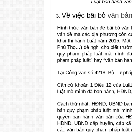
Luật ban hành văn
Về việc bãi bỏ
văn bản
Hình thức văn bản để bãi bỏ văn 
vấn đề mà các địa phương còn có 
khai thi hành Luật năm 2015. Mộ
Phú Thọ…) đề nghị cho biết trư
quy phạm pháp luật mà mình đã
phạm pháp luật” hay “văn bản hàn
Tại Công văn số 4218, Bộ Tư phá
Căn cứ khoản 1 Điều 12 của Luật
luật mà mình đã ban hành, HĐND,
Cách thứ nhất, HĐND, UBND ban 
bản quy phạm pháp luật mà mình
quyền ban hành văn bản của HĐ
HĐND, UBND cấp huyện, cấp xã b
các văn bản quy phạm pháp luật 