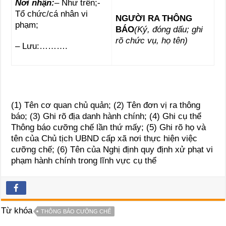
Nơi nhận:
– Như trên;-
Tổ chức/cá nhân vi
NGƯỜI RA THÔNG
phạm;
BÁO
(Ký, đóng dấu; ghi
rõ chức vụ, họ tên)
– Lưu:……….
(1) Tên cơ quan chủ quản; (2) Tên đơn vị ra thông
báo; (3) Ghi rõ địa danh hành chính; (4) Ghi cụ thể
Thông báo cưỡng chế lần thứ mấy; (5) Ghi rõ họ và
tên của Chủ tịch UBND cấp xã nơi thực hiện việc
cưỡng chế; (6) Tên của Nghị định quy định xử phạt vi
phạm hành chính trong lĩnh vực cụ thể
Từ khóa
THÔNG BÁO CƯỠNG CHẾ