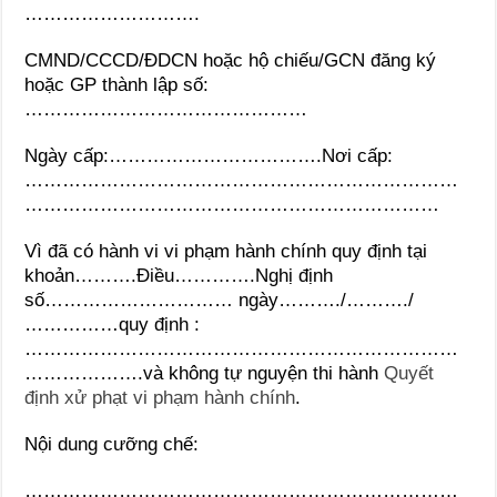
……………………….
CMND/CCCD/ĐDCN hoặc hộ chiếu/GCN đăng ký
hoặc GP thành lập số:
………………………………………
Ngày cấp:…………………………….Nơi cấp:
……………………………………………………………
…………………………………………………………
Vì đã có hành vi vi phạm hành chính quy định tại
khoản……….Điều………….Nghị định
số………………………… ngày………./………./
……………quy định :
……………………………………………………………
……………….và không tự nguyện thi hành
Quyết
định xử phạt vi phạm hành chính
.
Nội dung cưỡng chế:
……………………………………………………………