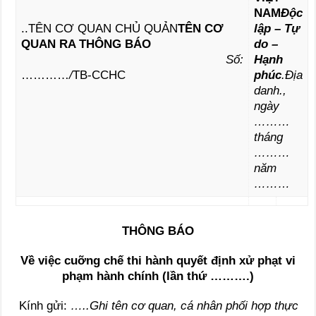
NAM
Độc
..TÊN CƠ QUAN CHỦ QUẢN
TÊN CƠ
lập – Tự
QUAN RA THÔNG BÁO
do –
Số:
Hạnh
…………
/
TB-CCHC
phúc
.Địa
danh.,
ngày
………
tháng
………
năm
………
THÔNG BÁO
Về việc cuỡng chế thi hành quyết định xử phạt vi
phạm hành chính
(lần thứ
……….
)
Kính gửi:
…..Ghi tên cơ quan, cá nhân phối hợp thực