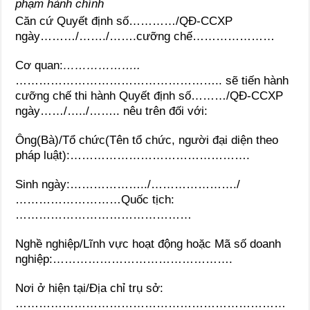
phạm hành chính
Căn cứ Quyết định số…………/QĐ-CCXP
ngày………/……./…….cưỡng chế…………………
Cơ quan:
………………..
…………………………………………….. sẽ tiến hành
cưỡng chế thi hành Quyết định số………/QĐ-CCXP
ngày……/…../…….. nêu trên đối với:
Ông(Bà)/Tổ chức(Tên tổ chức, người đại diện theo
pháp luật):……………………………………….
Sinh ngày:………………../…………………./
………………………Quốc tịch:
………………………………………
Nghề nghiệp/Lĩnh vực hoạt động hoặc Mã số doanh
nghiệp:……………………………………….
Nơi ở hiện tại/Địa chỉ trụ sở:
……………………………………………………………