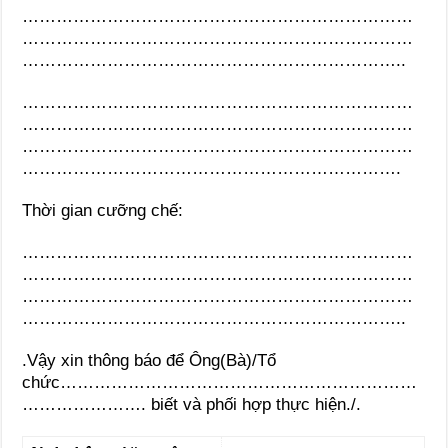
……………………………………………………………
……………………………………………………………
…………………………………………………………..
……………………………………………………………
……………………………………………………………
……………………………………………………………
………………………………………………………….
Thời gian cưỡng chế:
……………………………………………………………
……………………………………………………………
……………………………………………………………
…………………………………………………………..
.Vậy xin thông báo để Ông(Bà)/Tổ
chức………………………………………………………
…………………. biết và phối hợp thực hiện./.