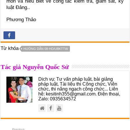
môn và hiểu biết về công tác kiểm tra, giám sát, kỷ
luật Đảng..
Phương Thảo
Từ khóa
HƯỚNG DẪN 08-HD/UBKTTW
Tác giả Nguyễn Quốc Sử
Dịch vụ: Tư vấn pháp luật, bài giảng
pháp luật, Tài liệu thi Công chức, Viên
chức, thi nâng ngạch công chức... Liên
hệ: kesitinh355@gmail.com. Điện thoại,
Zalo: 0935634572
Previous