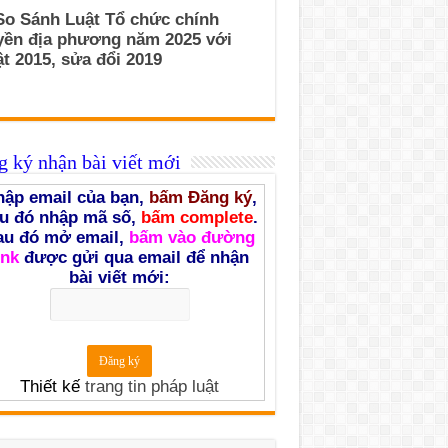
So Sánh Luật Tổ chức chính
yền địa phương năm 2025 với
t 2015, sửa đổi 2019
 ký nhận bài viết mới
ập email của bạn,
bấm Đăng ký
,
u đó nhập mã số,
bấm complete
.
au đó mở email,
bấm vào đường
ink
được gửi qua email để nhận
bài viết mới:
Thiết kế
trang tin pháp luật