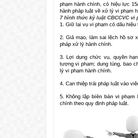
phạm hành chính, có hiệu lực 15/
hành pháp luật về xử lý vi phạm h
7 hình thức kỷ luật CBCCVC vi 
1. Gi
ữ lại vụ vi phạm có dấu hiệu
2. Gi
ả mạo, làm sai lệch hồ sơ 
pháp xử lý hành chính.
3. L
ợi dụng chức vụ, quyền hạn 
tượng vi phạm; dung túng, bao c
lý vi phạm hành chính.
4. Can thi
ệp trái pháp luật vào vi
5. Không l
ập
biên bản vi phạm 
chính theo quy định pháp luật.