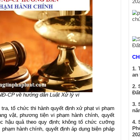
CH
1. 
an
2. 
Đất
NĐ-CP về hướng dẫn Luật Xử lý vi
3. 
 tra, tổ chức thi hành quyết định xử phạt vi phạm
nă
tang vật, phương tiện vi phạm hành chính, quyết
ục hậu quả theo quy định; không tổ chức cưỡng
4.
Ph
vi phạm hành chính, quyết định áp dụng biện pháp
202