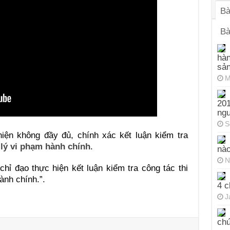
Bà
Bà
hàn
sả
M
201
ng
S
iện không đầy đủ, chính xác kết luận kiểm tra
lý vi phạm hành chính
.
nào
N
chỉ đạo thực hiện kết luận kiểm tra công tác thi
ành chính.”.
4 c
J
chứ