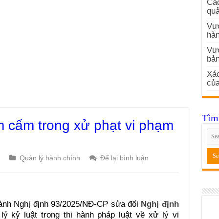
Các
quả
Vướ
hàn
Vư
bản
Xác
củ
Tìm 
m cấm trong xử phạt vi phạm
Quản lý hành chính
Để lại bình luận
hành Nghị định 93/2025/NĐ-CP sửa đổi
Nghị định
ý kỷ luật trong thi hành pháp luật về xử lý vi