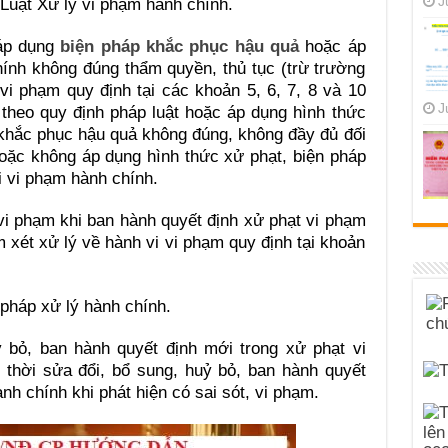
J
Luật Xử lý vi phạm hành chính.
 áp dụng
biện pháp khắc phục hậu quả
hoặc áp
ính không đúng thẩm quyền, thủ tục (trừ trường
vi phạm quy định tại các khoản 5, 6, 7, 8 và 10
J
theo quy định pháp luật hoặc áp dụng hình thức
khắc phục hậu quả không đúng, không đầy đủ đối
oặc không áp dụng hình thức xử phạt, biện pháp
i vi phạm hành chính.
vi phạm khi ban hành quyết định xử phạt vi phạm
 xét xử lý về hành vi vi phạm quy định tại khoản
 pháp xử lý hành chính.
y bỏ, ban hành quyết định mới trong xử phạt vi
thời sửa đổi, bổ sung, huỷ bỏ, ban hành quyết
nh chính khi phát hiện có sai sót, vi phạm.