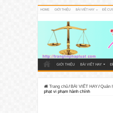
HOME
GIỚI THIỆU
BÀI VIẾT HAY
ĐỀ CƯ
GIỚI THIỆU
BÀI VIẾT HAY
Đ
Trang chủ
/
BÀI VIẾT HAY
/
Quản l
phạt vi phạm hành chính