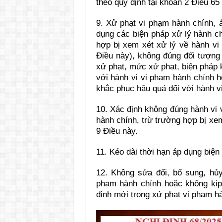
theo quy định tại
khoản 2 Điều 65 
9. X
ử phạt vi phạm hành chính,
dụng các biện pháp xử lý hành ch
hợp bị xem xét xử lý về hành vi 
Điều này), không đúng đối tượng 
xử phạt, mức xử phạt, biện pháp 
với hành vi vi phạm hành chính h
khắc phục hậu quả đối với hành v
10. Xác đ
ịnh không đúng hành vi 
hành chính, trừ trường hợp bị xem
9 Điều này.
11. Kéo dài th
ời hạn áp dụng biện
12. Không s
ửa đổi, bổ sung, hủ
phạm hành chính hoặc không kịp 
định mới trong xử phạt vi phạm hà