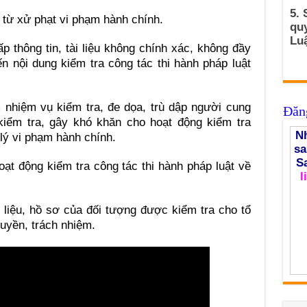
5. 
u từ xử phạt vi phạm hành chính.
qu
Luậ
p thông tin, tài liệu không chính xác, không đầy
ến nội dung kiểm tra công tác thi hành pháp luật
m nhiệm vụ kiểm tra, đe dọa, trù dập người cung
Đăng
 kiểm tra, gây khó khăn cho hoạt động kiểm tra
Nh
 lý vi phạm hành chính.
sa
S
hoạt động kiểm tra công tác thi hành pháp luật về
l
tài liệu, hồ sơ của đối tượng được kiểm tra cho tổ
uyền, trách nhiệm.