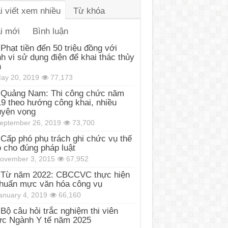
i viết xem nhiều
Từ khóa
i mới
Bình luận
Phạt tiền đến 50 triệu đồng với
h vi sử dụng điện để khai thác thủy
n
ay 20, 2019
77,173
Quảng Nam: Thi công chức năm
9 theo hướng công khai, nhiều
uyện vọng
eptember 26, 2019
73,700
Cấp phó phụ trách ghi chức vụ thế
 cho đúng pháp luật
ovember 3, 2015
67,952
Từ năm 2022: CBCCVC thực hiện
huẩn mực văn hóa công vụ
anuary 4, 2019
66,160
Bộ câu hỏi trắc nghiệm thi viên
c Ngành Y tế năm 2025