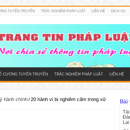
ƠNG TUYÊN TRUYỀN
TRẮC NGHIỆM PHÁP LUẬT
LIÊN HỆ
DỊCH VỤ
Ề CƯƠNG TUYÊN TRUYỀN
TRẮC NGHIỆM PHÁP LUẬT
LIÊN HỆ
ý hành chính
/
20 hành vi bị nghiêm cấm trong xử
Bài 
Tài
Đản
Lai