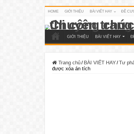
HOME
GIỚI THIỆU
BÀI VIẾT HAY
ĐỀ CƯ
GIỚI THIỆU
BÀI VIẾT HAY
Đ
Trang chủ
/
BÀI VIẾT HAY
/
Tư ph
được xóa án tích