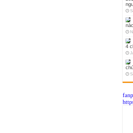
ng
S
nào
N
4 c
J
chứ
S
fan
http