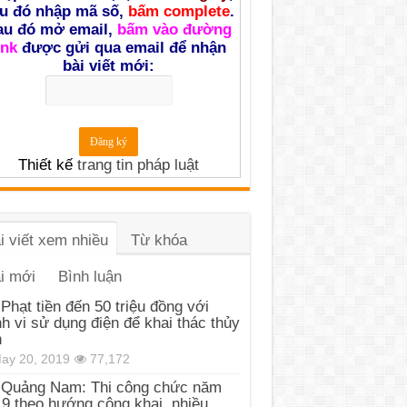
u đó nhập mã số,
bấm complete
.
au đó mở email,
bấm vào đường
ink
được gửi qua email để nhận
bài viết mới:
Thiết kế
trang tin pháp luật
i viết xem nhiều
Từ khóa
i mới
Bình luận
Phạt tiền đến 50 triệu đồng với
h vi sử dụng điện để khai thác thủy
n
ay 20, 2019
77,172
Quảng Nam: Thi công chức năm
9 theo hướng công khai, nhiều