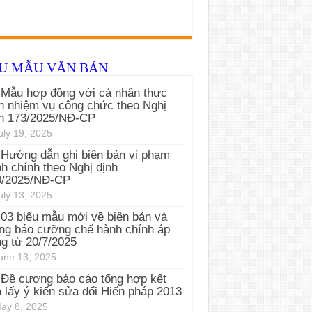
ỂU MẪU VĂN BẢN
Mẫu hợp đồng với cá nhân thực
n nhiệm vụ công chức theo Nghị
nh 173/2025/NĐ-CP
uly 19, 2025
Hướng dẫn ghi biên bản vi phạm
h chính theo Nghị định
0/2025/NĐ-CP
uly 13, 2025
03 biểu mẫu mới về biên bản và
ng báo cưỡng chế hành chính áp
g từ 20/7/2025
une 13, 2025
Đề cương báo cáo tổng hợp kết
 lấy ý kiến sửa đổi Hiến pháp 2013
ay 8, 2025