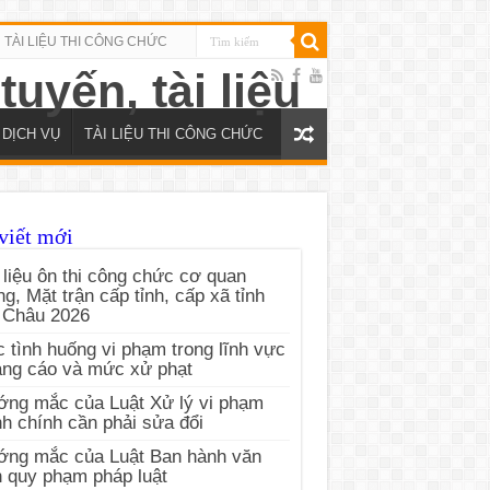
TÀI LIỆU THI CÔNG CHỨC
DỊCH VỤ
TÀI LIỆU THI CÔNG CHỨC
viết mới
 liệu ôn thi công chức cơ quan
g, Mặt trận cấp tỉnh, cấp xã tỉnh
 Châu 2026
 tình huống vi phạm trong lĩnh vực
ng cáo và mức xử phạt
ng mắc của Luật Xử lý vi phạm
h chính cần phải sửa đổi
ớng mắc của Luật Ban hành văn
 quy phạm pháp luật