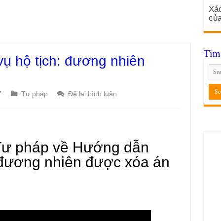
Xác
củ
Tìm 
ụ hộ tịch: đương nhiên
7
Tư pháp
Để lại bình luận
Tư pháp về Hướng dẫn
: đương nhiên được xóa án