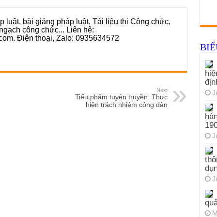
 luật, bài giảng pháp luật, Tài liệu thi Công chức,
ngạch công chức... Liên hệ:
com. Điện thoại, Zalo: 0935634572
BI
hiệ
đị
Next
J
Tiểu phẩm tuyên truyền: Thực
hiện trách nhiệm công dân
hàn
19
J
thô
dụn
J
quả
M