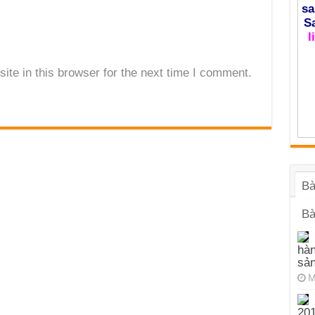
sa
S
l
te in this browser for the next time I comment.
Bà
Bà
hàn
sả
M
201