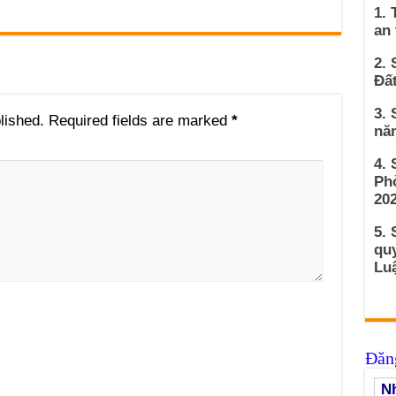
1. 
an
2. 
Đất
3. 
lished.
Required fields are marked
*
nă
4.
Ph
202
5. 
qu
Luậ
Đăng
Nh