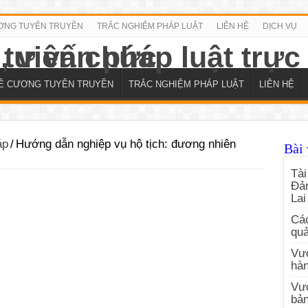
ƠNG TUYÊN TRUYỀN
TRẮC NGHIỆM PHÁP LUẬT
LIÊN HỆ
DỊCH VỤ
Ề CƯƠNG TUYÊN TRUYỀN
TRẮC NGHIỆM PHÁP LUẬT
LIÊN HỆ
áp
/
Hướng dẫn nghiệp vụ hộ tịch: đương nhiên
Bài 
Tài
Đản
Lai
Các
quả
Vướ
hàn
Vư
bản