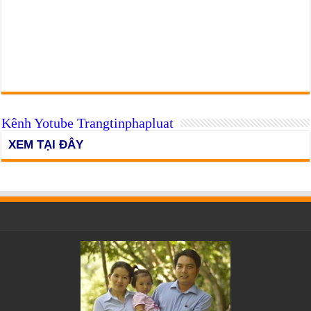
Kênh Yotube Trangtinphapluat
XEM TẠI ĐÂY