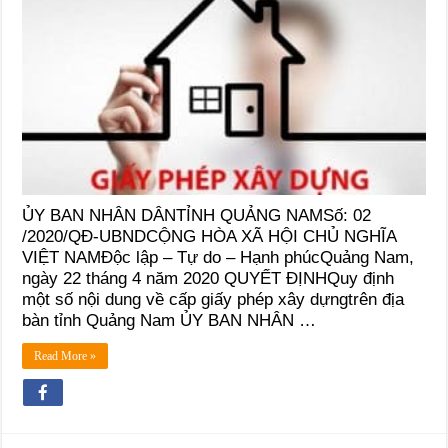
ỦY BAN NHÂN DÂNTỈNH QUẢNG NAMSố: 02
/2020/QĐ-UBNDCỘNG HÒA XÃ HỘI CHỦ NGHĨA
VIỆT NAMĐộc lập – Tự do – Hạnh phúcQuảng Nam,
ngày 22 tháng 4 năm 2020 QUYẾT ĐỊNHQuy định
một số nội dung về cấp giấy phép xây dựngtrên địa
bàn tỉnh Quảng Nam ỦY BAN NHÂN …
Read More »