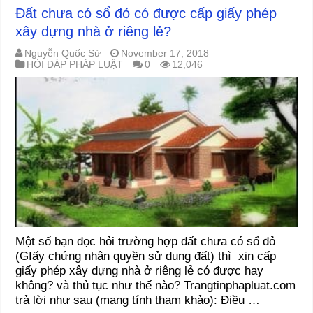
Đất chưa có sổ đỏ có được cấp giấy phép
xây dựng nhà ở riêng lẻ?
Nguyễn Quốc Sử
November 17, 2018
HỎI ĐÁP PHÁP LUẬT
0
12,046
Một số bạn đọc hỏi trường hợp đất chưa có sổ đỏ
(GIấy chứng nhận quyền sử dụng đất) thì xin cấp
giấy phép xây dựng nhà ở riêng lẻ có được hay
không? và thủ tục như thế nào? Trangtinphapluat.com
trả lời như sau (mang tính tham khảo): Điều …