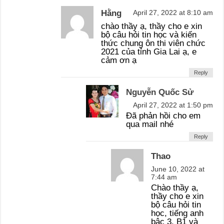
Hằng
April 27, 2022 at 8:10 am
chào thầy ạ, thầy cho e xin
bộ câu hỏi tin học và kiến
thức chung ôn thi viên chức
2021 của tỉnh Gia Lai ạ, e
cảm ơn ạ
Reply
Nguyễn Quốc Sử
April 27, 2022 at 1:50 pm
Đã phản hồi cho em
qua mail nhé
Reply
Thao
June 10, 2022 at
7:44 am
Chào thầy ạ,
thầy cho e xin
bộ câu hỏi tin
học, tiếng anh
bậc 3, B1 và