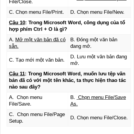
File/Close.
C. Chọn menu File/Print.
D. Chọn menu File/New.
Câu 10
: Trong Microsoft Word, công dụng của tổ
hợp phím Ctrl + O là gì?
A.
Mở một văn bản đã có
B. Đóng một văn bản
sẵn.
đang mở.
D. Lưu một văn bản đang
C. Tạo mới một văn bản.
mở.
Câu 11
: Trong Microsoft Word, muốn lưu tệp văn
bản đã có với một tên khác, ta thực hiện thao tác
nào sau đây?
A. Chọn menu
B.
Chọn menu File/Save
File/Save.
As.
C. Chọn menu File/Page
D. Chọn menu File/Close.
Setup.