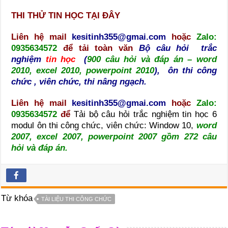
THI THỬ TIN HỌC TẠI ĐÂY
Liên hệ mail
kesitinh355@gmai.com
hoặc
Zalo:
0935634572
để tải toàn văn
Bộ câu hỏi trắc
nghiệm
tin học
(
900 câu hỏi và đáp án – word
2010, excel 2010, powerpoint 2010
), ôn thi công
chức , viên chức, thi nâng ngạch.
Liên hệ mail
kesitinh355@gmai.com
hoặc
Zalo:
0935634572
để
Tải bộ câu hỏi trắc nghiệm tin học 6
modul ôn thi công chức, viên chức: Window 10,
word
2007, excel 2007, powerpoint 2007 gồm 272 câu
hỏi và đáp án.
Từ khóa
TÀI LIỆU THI CÔNG CHỨC