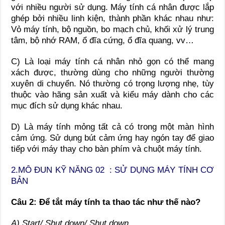
với nhiều người sử dụng. Máy tính cá nhân được lắp
ghép bởi nhiều linh kiện, thành phần khác nhau như:
Vỏ máy tính, bộ nguồn, bo mạch chủ, khối xử lý trung
tâm, bộ nhớ RAM, ổ đĩa cứng, ổ đĩa quang, vv…
C) Là loại máy tính cá nhân nhỏ gọn có thể mang
xách được, thường dùng cho những người thường
xuyên di chuyển. Nó thường có trọng lượng nhẹ, tùy
thuộc vào hãng sản xuất và kiểu máy dành cho các
mục đích sử dụng khác nhau.
D) Là máy tính mỏng tất cả có trong một màn hình
cảm ứng. Sử dụng bút cảm ứng hay ngón tay để giao
tiếp với máy thay cho bàn phím và chuột máy tính.
2.
MÔ ĐUN KỸ NĂNG 02 : SỬ DỤNG MÁY TÍNH CƠ
BẢN
Câu 2: Để tắt máy tính ta thao tác như thế nào?
A) Start/ Shut down/ Shut down.