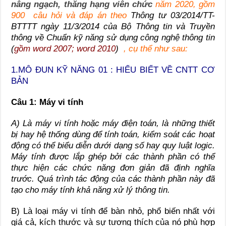
nâng ngạch, thăng hạng viên chức
năm 2020, gồm
900 câu hỏi và đáp án theo
Thông tư 03/2014/TT-
BTTTT ngày 11/3/2014 của Bộ Thông tin và Truyền
thông về Chuẩn kỹ năng sử dụng công nghệ thông tin
(
gồm word 2007; word 2010
)
, cụ thể như sau:
1.
MÔ ĐUN KỸ NĂNG 01 : HIỂU BIẾT VỀ CNTT CƠ
BẢN
Câu 1: Máy vi tính
A) Là máy vi tính hoặc máy điện toán, là những thiết
bị hay hệ thống dùng để tính toán, kiểm soát các hoạt
động có thể biểu diễn dưới dạng số hay quy luật logic.
Máy tính được lắp ghép bởi các thành phần có thể
thực hiện các chức năng đơn giản đã định nghĩa
trước. Quá trình tác động của các thành phần này đã
tạo cho máy tính khả năng xử lý thông tin.
B) Là loại máy vi tính để bàn nhỏ, phổ biến nhất với
giá cả, kích thước và sự tương thích của nó phù hợp