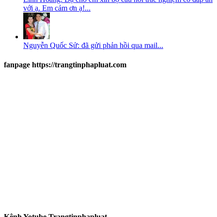
với ạ. Em cảm ơn ạ!...
Nguyễn Quốc Sử: đã gửi phản hồi qua mail...
fanpage https://trangtinphapluat.com
Kênh Yotube Trangtinphapluat