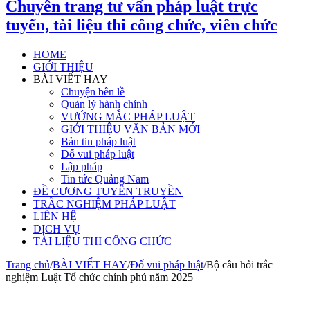
Chuyên trang tư vấn pháp luật trực
tuyến, tài liệu thi công chức, viên chức
HOME
GIỚI THIỆU
BÀI VIẾT HAY
Chuyện bên lề
Quản lý hành chính
VƯỚNG MẮC PHÁP LUẬT
GIỚI THIỆU VĂN BẢN MỚI
Bản tin pháp luật
Đố vui pháp luật
Lập pháp
Tin tức Quảng Nam
ĐỀ CƯƠNG TUYÊN TRUYỀN
TRẮC NGHIỆM PHÁP LUẬT
LIÊN HỆ
DỊCH VỤ
TÀI LIỆU THI CÔNG CHỨC
Trang chủ
/
BÀI VIẾT HAY
/
Đố vui pháp luật
/
Bộ câu hỏi trắc
nghiệm Luật Tổ chức chính phủ năm 2025