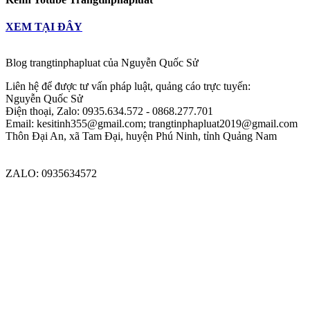
XEM TẠI ĐÂY
Blog trangtinphapluat của Nguyễn Quốc Sử
Liên hệ để được tư vấn pháp luật, quảng cáo trực tuyến:
Nguyễn Quốc Sử
Điện thoại, Zalo: 0935.634.572 - 0868.277.701
Email: kesitinh355@gmail.com; trangtinphapluat2019@gmail.com
Thôn Đại An, xã Tam Đại, huyện Phú Ninh, tỉnh Quảng Nam
Kết nối với trangtinphapluat.com qua
FACEBOOK
-
YOUTUBE
ZALO: 0935634572