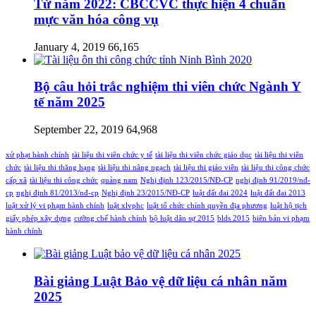
Từ năm 2022: CBCCVC thực hiện 4 chuẩn
mực văn hóa công vụ
January 4, 2019
66,165
Bộ câu hỏi trắc nghiệm thi viên chức Ngành Y
tế năm 2025
September 22, 2019
64,968
xử phạt hành chính
tài liệu thi viên chức y tế
tài liệu thi viên chức giáo dục
tài liệu thi viên
chức
tài liệu thi thăng hạng
tài liệu thi nâng ngạch
tài liệu thi giáo viên
tài liệu thi công chức
cấp xã
tài liệu thi công chức
quảng nam
Nghị định 123/2015/NĐ-CP
nghị định 91/2019/nđ-
cp
nghị định 81/2013/nđ-cp
Nghị định 23/2015/NĐ-CP
luật đất đai 2024
luật đất đai 2013
luật xử lý vi phạm hành chính
luật xlvphc
luật tổ chức chính quyền địa phương
luật hộ tịch
giấy phép xây dựng
cưỡng chế hành chính
bộ luật dân sự 2015
blds 2015
biên bản vi phạm
hành chính
Bài giảng Luật Bảo vệ dữ liệu cá nhân năm
2025