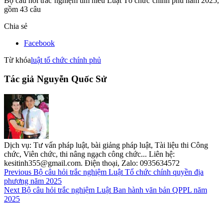
Bộ câu hỏi trắc nghiệm tìm hiểu Luật Tổ chức chính phủ năm 2025,
gồm 43 câu
Chia sẻ
Facebook
Từ khóa
luật tổ chức chính phủ
Tác giả Nguyễn Quốc Sử
Dịch vụ: Tư vấn pháp luật, bài giảng pháp luật, Tài liệu thi Công
chức, Viên chức, thi nâng ngạch công chức... Liên hệ:
kesitinh355@gmail.com. Điện thoại, Zalo: 0935634572
Previous
Bộ câu hỏi trắc nghiệm Luật Tổ chức chính quyền địa
phương năm 2025
Next
Bộ câu hỏi trắc nghiệm Luật Ban hành văn bản QPPL năm
2025