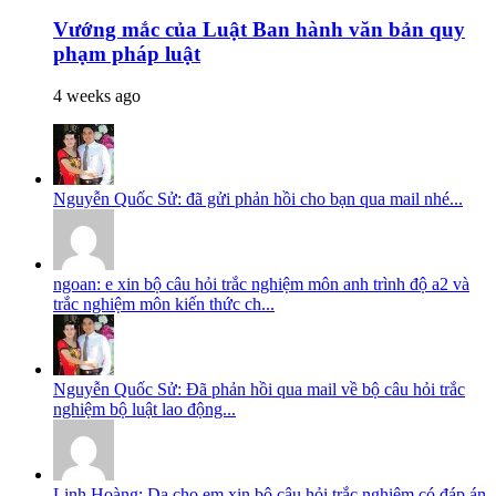
Vướng mắc của Luật Ban hành văn bản quy
phạm pháp luật
4 weeks ago
Nguyễn Quốc Sử: đã gửi phản hồi cho bạn qua mail nhé...
ngoan: e xin bộ câu hỏi trắc nghiệm môn anh trình độ a2 và
trắc nghiệm môn kiến thức ch...
Nguyễn Quốc Sử: Đã phản hồi qua mail về bộ câu hỏi trắc
nghiệm bộ luật lao động...
Linh Hoàng: Dạ cho em xin bộ câu hỏi trắc nghiệm có đáp án