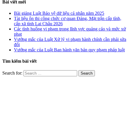
Bài viết mới
Bài giảng Luật Bảo vệ dữ liệu cá nhân năm 2025
Tài liệu ôn thi công chức cơ quan Đảng, Mặt trận cấp tỉnh,
cấp xã tỉnh Lai Châu 2026
Các tình huống vi phạm trong lĩnh vực quảng cáo và mức xử
phạt
Vướng mắc của Luật Xử lý vi phạm hành chính cần phải sửa
đổi
Vướng mắc của Luật Ban hành văn bản quy phạm pháp luật
Tìm kiếm bài viết
Search for: