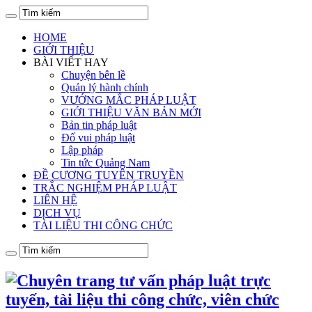
HOME
GIỚI THIỆU
BÀI VIẾT HAY
Chuyện bên lề
Quản lý hành chính
VƯỚNG MẮC PHÁP LUẬT
GIỚI THIỆU VĂN BẢN MỚI
Bản tin pháp luật
Đố vui pháp luật
Lập pháp
Tin tức Quảng Nam
ĐỀ CƯƠNG TUYÊN TRUYỀN
TRẮC NGHIỆM PHÁP LUẬT
LIÊN HỆ
DỊCH VỤ
TÀI LIỆU THI CÔNG CHỨC