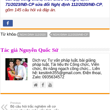
71/2023/NĐ-CP sửa đổi Nghị định 112/2020/NĐ-CP
,
gồm 145 câu hỏi và đáp án.
Từ khóa
NGHI DINH 112/2020
NGHỊ ĐỊNH 112/2020/NĐ-CP
Tác giả Nguyễn Quốc Sử
Dịch vụ: Tư vấn pháp luật, bài giảng
pháp luật, Tài liệu thi Công chức, Viên
chức, thi nâng ngạch công chức... Liên
hệ: kesitinh355@gmail.com. Điện thoại,
Zalo: 0935634572
Previous
Bộ câu hỏi trắc nghiệm về cơ