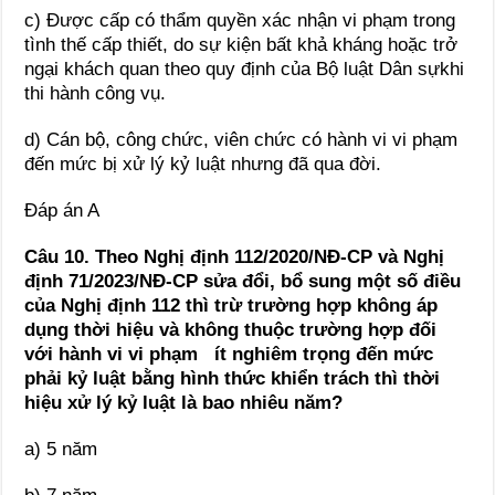
c) Được cấp có thẩm quyền xác nhận vi phạm trong
tình thế cấp thiết, do sự kiện bất khả kháng hoặc trở
ngại khách quan theo quy định của Bộ luật Dân sựkhi
thi hành công vụ.
d) Cán bộ, công chức, viên chức có hành vi vi phạm
đến mức bị xử lý kỷ luật nhưng đã qua đời.
Đáp án A
Câu 10. Theo Nghị định 112/2020/NĐ-CP và Nghị
định 71/2023/NĐ-CP sửa đổi, bổ sung một số điều
của Nghị định 112 thì
trừ trường hợp không áp
dụng thời hiệu và không thuộc trường hợp đối
với hành vi vi phạm ít nghiêm trọng đến mức
phải kỷ luật bằng hình thức khiển trách thì thời
hiệu xử lý kỷ luật là bao nhiêu năm?
a) 5 năm