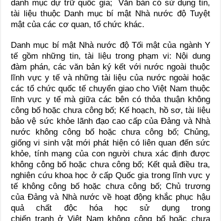
danh mục dự trữ quốc gia; Văn bản có sử dụng tin,
tài liệu thuộc Danh mục bí mật Nhà nước độ Tuyệt
mật của các cơ quan, tổ chức khác.
Danh mục bí mật Nhà nước độ Tối mật của ngành Y
tế gồm những tin, tài liệu trong phạm vi: Nội dung
đàm phán, các văn bản ký kết với nước ngoài thuộc
lĩnh vực y tế và những tài liệu của nước ngoài hoặc
các tổ chức quốc tế chuyển giao cho Việt Nam thuộc
lĩnh vực y tế mà giữa các bên có thỏa thuận không
công bố hoặc chưa công bố; Kế hoạch, hồ sơ, tài liệu
bảo vệ sức khỏe lãnh đạo cao cấp của Đảng và Nhà
nước không công bố hoặc chưa công bố; Chủng,
giống vi sinh vật mới phát hiện có liên quan đến sức
khỏe, tính mạng của con người chưa xác định được
không công bố hoặc chưa công bố; Kết quả điều tra,
nghiên cứu khoa học ở cấp Quốc gia trong lĩnh vực y
tế không công bố hoặc chưa công bố; Chủ trương
của Đảng và Nhà nước về hoạt động khắc phục hậu
quả chất độc hóa học sử dụng trong
chiến tranh ở Việt Nam không công bố hoặc chưa