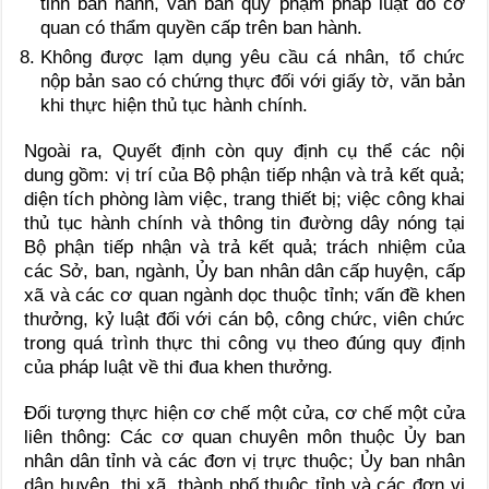
tỉnh ban hành, văn bản quy phạm pháp luật do cơ
quan có thẩm quyền cấp trên ban hành.
Không được lạm dụng yêu cầu cá nhân, tổ chức
nộp bản sao có chứng thực đối với giấy tờ, văn bản
khi thực hiện thủ tục hành chính.
Ngoài ra, Quyết định còn quy định cụ thể các nội
dung gồm: vị trí của Bộ phận tiếp nhận và trả kết quả;
diện tích phòng làm việc, trang thiết bị; việc công khai
thủ tục hành chính và thông tin đường dây nóng tại
Bộ phận tiếp nhận và trả kết quả; trách nhiệm của
các Sở, ban, ngành, Ủy ban nhân dân cấp huyện, cấp
xã và các cơ quan ngành dọc thuộc tỉnh; vấn đề khen
thưởng, kỷ luật đối với cán bộ, công chức, viên chức
trong quá trình thực thi công vụ theo đúng quy định
của pháp luật về thi đua khen thưởng.
Đối tượng thực hiện cơ chế một cửa, cơ chế một cửa
liên thông: Các cơ quan chuyên môn thuộc Ủy ban
nhân dân tỉnh và các đơn vị trực thuộc; Ủy ban nhân
dân huyện, thị xã, thành phố thuộc tỉnh và các đơn vị