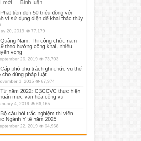
i mới
Bình luận
Phạt tiền đến 50 triệu đồng với
h vi sử dụng điện để khai thác thủy
n
ay 20, 2019
77,179
Quảng Nam: Thi công chức năm
9 theo hướng công khai, nhiều
uyện vọng
eptember 26, 2019
73,703
Cấp phó phụ trách ghi chức vụ thế
 cho đúng pháp luật
ovember 3, 2015
67,974
Từ năm 2022: CBCCVC thực hiện
huẩn mực văn hóa công vụ
anuary 4, 2019
66,165
Bộ câu hỏi trắc nghiệm thi viên
c Ngành Y tế năm 2025
eptember 22, 2019
64,968