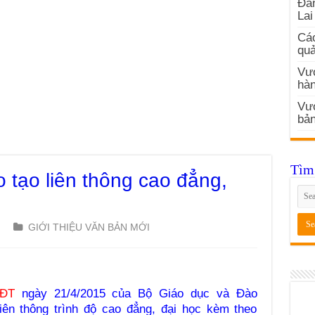
Đản
Lai
Các
quả
Vướ
hàn
Vư
bản
Tìm 
 tạo liên thông cao đẳng,
GIỚI THIỆU VĂN BẢN MỚI
DĐT
ngày 21/4/2015 của Bộ Giáo dục và Đào
iên thông trình độ cao đẳng, đại học kèm theo