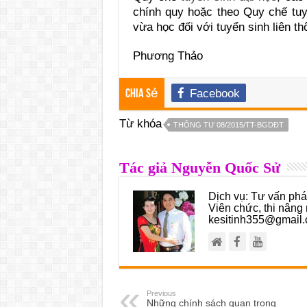
chính quy hoặc theo Quy chế tuy
vừa học đối với tuyển sinh liên t
Phương Thảo
Facebook
Chia sẻ
Từ khóa
THÔNG TƯ 08/2015/TT-BGDĐT
Tác giả Nguyễn Quốc Sử
Dịch vụ: Tư vấn pháp
Viên chức, thi nâng 
kesitinh355@gmail.
Previous
Những chính sách quan trọng