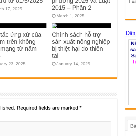
trú từ 01/5/2025
phương 2025 và Luật
Luậ
2015 – Phần 2
ch 17, 2025
March 1, 2025
Đăng
tắc ứng xử của
Chính sách hỗ trợ
em trên không
sản xuất nông nghiệp
Nh
 mạng từ năm
bị thiệt hại do thiên
sa
5
tai
S
l
uary 23, 2025
January 14, 2025
lished.
Required fields are marked
*
Bà