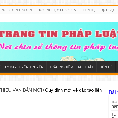
ƠNG TUYÊN TRUYỀN
TRẮC NGHIỆM PHÁP LUẬT
LIÊN HỆ
DỊCH VỤ
Ề CƯƠNG TUYÊN TRUYỀN
TRẮC NGHIỆM PHÁP LUẬT
LIÊN HỆ
THIỆU VĂN BẢN MỚI
/
Quy định mới về đào tạo liên
Bài 
Bài
nă
Tài