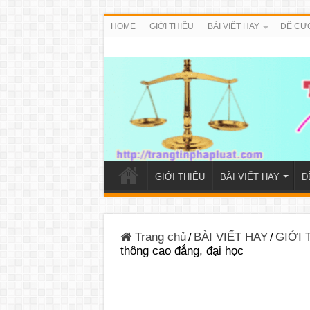
HOME
GIỚI THIỆU
BÀI VIẾT HAY
ĐỀ CƯ
GIỚI THIỆU
BÀI VIẾT HAY
Đ
Trang chủ
/
BÀI VIẾT HAY
/
GIỚI 
thông cao đẳng, đại học