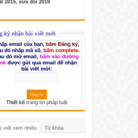
t 2015, sửa đổi 2019
 ký nhận bài viết mới
ập email của bạn,
bấm Đăng ký
,
u đó nhập mã số,
bấm complete
.
au đó mở email,
bấm vào đường
ink
được gửi qua email để nhận
bài viết mới:
Thiết kế
trang tin pháp luật
i viết xem nhiều
Từ khóa