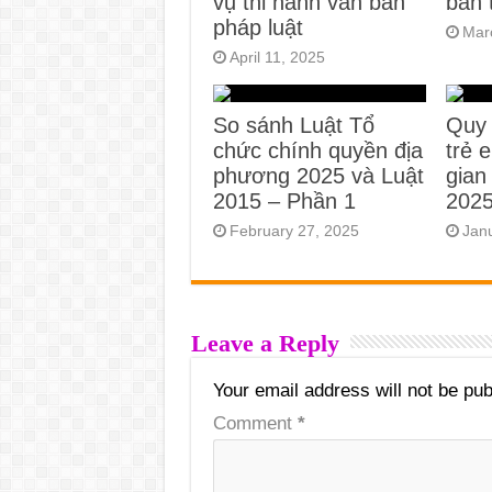
vụ thi hành văn bản
bán 
pháp luật
Mar
April 11, 2025
So sánh Luật Tổ
Quy 
chức chính quyền địa
trẻ 
phương 2025 và Luật
gian
2015 – Phần 1
202
February 27, 2025
Jan
Leave a Reply
Your email address will not be pub
Comment
*