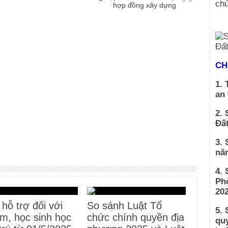
hợp đồng xây dựng
CH
1. 
an
2. 
Đất
3. 
nă
4.
Ph
202
hỗ trợ đối với
So sánh Luật Tổ
5. 
em, học sinh học
chức chính quyền địa
qu