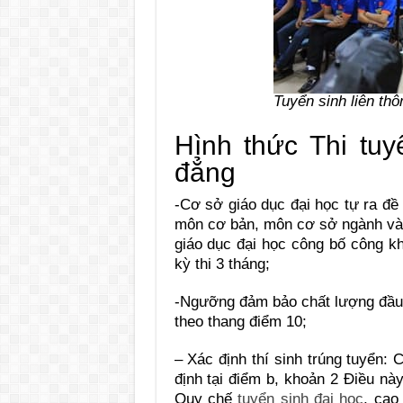
Tuyển sinh liên thô
Hình thức Thi tuy
đẳng
-Cơ sở giáo dục đại học tự ra đề 
môn cơ bản, môn cơ sở ngành và
giáo dục đại học công bố công kh
kỳ thi 3 tháng;
-Ngưỡng đảm bảo chất lượng đầu v
theo thang điểm 10;
– Xác định thí sinh trúng tuyển
định tại điểm b, khoản 2 Điều nà
Quy chế
tuyển sinh đại học
, cao