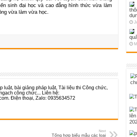
ển sinh đại học và cao đẳng hình thức vừa làm
thô
hông vừa làm vừa học.
dụn
J
quả
M
 luật, bài giảng pháp luật, Tài liệu thi Công chức,
ngạch công chức... Liên hệ:
com. Điện thoại, Zalo: 0935634572
Next
Tổng hợp biểu mẫu các loại