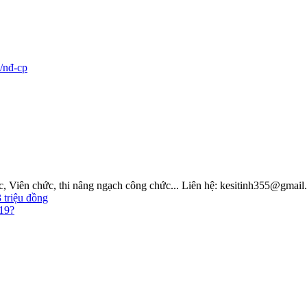
/nđ-cp
hức, Viên chức, thi nâng ngạch công chức... Liên hệ: kesitinh355@gmai
 triệu đồng
019?