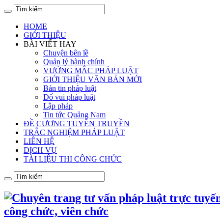
HOME
GIỚI THIỆU
BÀI VIẾT HAY
Chuyện bên lề
Quản lý hành chính
VƯỚNG MẮC PHÁP LUẬT
GIỚI THIỆU VĂN BẢN MỚI
Bản tin pháp luật
Đố vui pháp luật
Lập pháp
Tin tức Quảng Nam
ĐỀ CƯƠNG TUYÊN TRUYỀN
TRẮC NGHIỆM PHÁP LUẬT
LIÊN HỆ
DỊCH VỤ
TÀI LIỆU THI CÔNG CHỨC
công chức, viên chức