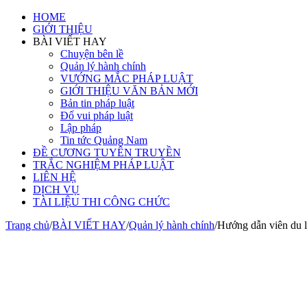
HOME
GIỚI THIỆU
BÀI VIẾT HAY
Chuyện bên lề
Quản lý hành chính
VƯỚNG MẮC PHÁP LUẬT
GIỚI THIỆU VĂN BẢN MỚI
Bản tin pháp luật
Đố vui pháp luật
Lập pháp
Tin tức Quảng Nam
ĐỀ CƯƠNG TUYÊN TRUYỀN
TRẮC NGHIỆM PHÁP LUẬT
LIÊN HỆ
DỊCH VỤ
TÀI LIỆU THI CÔNG CHỨC
Trang chủ
/
BÀI VIẾT HAY
/
Quản lý hành chính
/
Hướng dẫn viên du lị