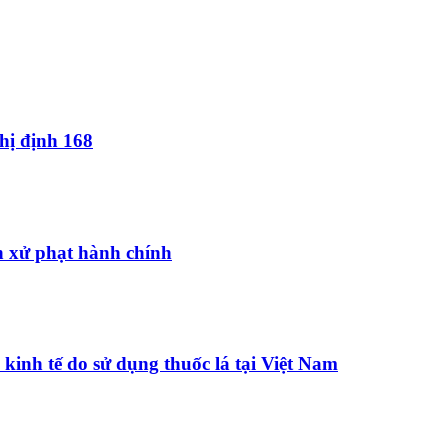
hị định 168
h xử phạt hành chính
kinh tế do sử dụng thuốc lá tại Việt Nam