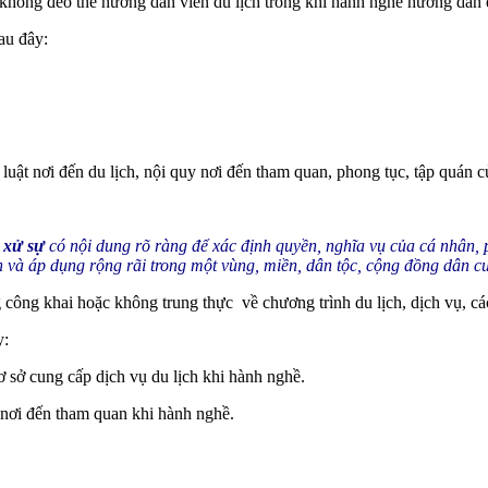
 không đeo thẻ hướng dẫn viên du lịch trong khi hành nghề hướng dẫn d
sau đây:
uật nơi đến du lịch, nội quy nơi đến tham quan, phong tục, tập quán c
 xử sự
có nội dung rõ ràng để xác định quyền, nghĩa vụ của cá nhân, 
ận và áp dụng rộng rãi trong một vùng, miền, dân tộc, cộng đồng dân c
công khai hoặc không trung thực về chương trình du lịch, dịch vụ, các
y:
ơ sở cung cấp dịch vụ du lịch khi hành nghề.
 nơi đến tham quan khi hành nghề.
…