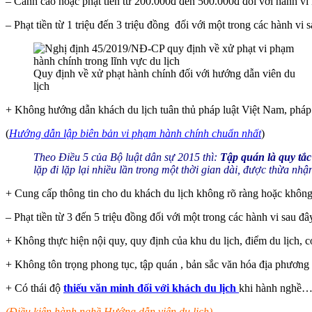
– Cảnh cáo hoặc phạt tiền từ 200.000đ đến 500.000đ đối với hành vi
– Phạt tiền từ 1 triệu đến 3 triệu đồng đối với một trong các hành vi 
Quy định về xử phạt hành chính đối với hướng dẫn viên du
lịch
+ Không hướng dẫn khách du lịch tuân thủ pháp luật Việt Nam, pháp l
(
Hướng dẫn lập biên bản vi phạm hành chính chuẩn nhất
)
Theo Điều 5 của Bộ luật dân sự 2015 thì:
Tập quán là quy tắc
lặp đi lặp lại nhiều lần trong một thời gian dài, được thừa nh
+ Cung cấp thông tin cho du khách du lịch không rõ ràng hoặc không 
– Phạt tiền từ 3 đến 5 triệu đồng đối với một trong các hành vi sau đâ
+ Không thực hiện nội quy, quy định của khu du lịch, điểm du lịch, c
+ Không tôn trọng phong tục, tập quán , bản sắc văn hóa địa phương
+ Có thái độ
thiếu văn minh đối với khách du lịch
khi hành nghề
(Điều kiện hành nghề Hướng dẫn viên du lịch)