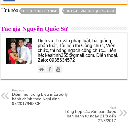
Từ khóa
DU LỊCH HỒ PHÚ NINH
DU LỊCH TÂM LINH QUẢNG NAM
Tác giả Nguyễn Quốc Sử
Dịch vụ: Tư vấn pháp luật, bài giảng
pháp luật, Tài liệu thi Công chức, Viên
chức, thi nâng ngạch công chức... Liên
hệ: kesitinh355@gmail.com. Điện thoại,
Zalo: 0935634572
Previous
Điểm mới trong biểu mẫu xử lý
hành chính theo Nghị định
97/2017/NĐ-CP
Next
Tổng hợp các văn bản được
ban hành từ ngày 21/8 đến
27/8/2017