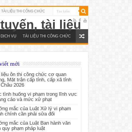
TÀI LIỆU THI CÔNG CHỨC
DỊCH VỤ
TÀI LIỆU THI CÔNG CHỨC
viết mới
 liệu ôn thi công chức cơ quan
g, Mặt trận cấp tỉnh, cấp xã tỉnh
 Châu 2026
 tình huống vi phạm trong lĩnh vực
ng cáo và mức xử phạt
ng mắc của Luật Xử lý vi phạm
h chính cần phải sửa đổi
ớng mắc của Luật Ban hành văn
 quy phạm pháp luật