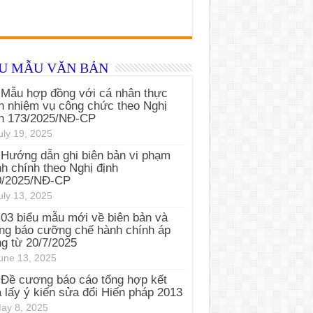
ỂU MẪU VĂN BẢN
Mẫu hợp đồng với cá nhân thực
n nhiệm vụ công chức theo Nghị
nh 173/2025/NĐ-CP
uly 19, 2025
Hướng dẫn ghi biên bản vi phạm
h chính theo Nghị định
0/2025/NĐ-CP
uly 13, 2025
03 biểu mẫu mới về biên bản và
ng báo cưỡng chế hành chính áp
g từ 20/7/2025
une 13, 2025
Đề cương báo cáo tổng hợp kết
 lấy ý kiến sửa đổi Hiến pháp 2013
ay 8, 2025