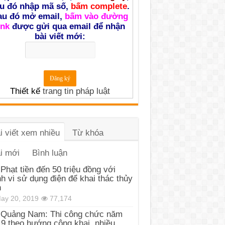
u đó nhập mã số,
bấm complete
.
au đó mở email,
bấm vào đường
ink
được gửi qua email để nhận
bài viết mới:
Thiết kế
trang tin pháp luật
i viết xem nhiều
Từ khóa
i mới
Bình luận
Phạt tiền đến 50 triệu đồng với
h vi sử dụng điện để khai thác thủy
n
ay 20, 2019
77,174
Quảng Nam: Thi công chức năm
9 theo hướng công khai, nhiều