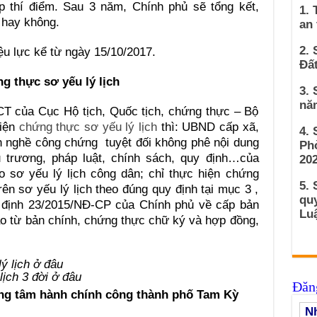
p thí điểm. Sau 3 năm, Chính phủ sẽ tổng kết,
1. 
c hay không.
an
2. 
u lực kể từ ngày 15/10/2017.
Đất
g thực sơ yếu lý lịch
3. 
nă
 của Cục Hộ tịch, Quốc tịch, chứng thực – Bộ
hiện
chứng thực sơ yếu lý lịch
thì: UBND cấp xã,
4.
 nghề công chứng tuyệt đối không phê nội dung
Ph
 trương, pháp luật, chính sách, quy định…của
202
 sơ yếu lý lịch công dân; chỉ thực hiện chứng
5. 
ên sơ yếu lý lịch theo đúng quy định tại mục 3 ,
qu
ị định 23/2015/NĐ-CP của Chính phủ về cấp bản
Luậ
o từ bản chính, chứng thực chữ ký và hợp đồng,
ịch 3 đời ở đâu
Đăng
ung tâm hành chính công thành phố Tam Kỳ
Nh