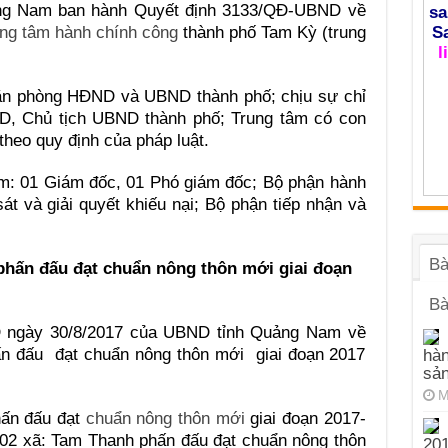
ng Nam ban hành Quyết định 3133/QĐ-UBND về
sa
S
ung tâm hành chính công
thành phố Tam Kỳ (trung
l
Văn phòng HĐND và UBND thành phố; chịu sự chỉ
ND, Chủ tịch UBND thành phố; Trung tâm có con
theo quy định của pháp luật.
m: 01 Giám đốc, 01 Phó giám đốc; Bộ phận hành
át và giải quyết khiếu nại; Bộ phận tiếp nhận và
Bà
phấn đấu đạt chuẩn nông thôn mới giai đoạn
Bà
 ngày 30/8/2017 của UBND tỉnh Quảng Nam về
n đấu đạt chuẩn nông thôn mới giai đoạn 2017
hàn
sả
M
hấn đấu đạt
chuẩn nông thôn mới
giai đoạn 2017-
 02 xã: Tam Thanh phấn đấu đạt chuẩn nông thôn
201