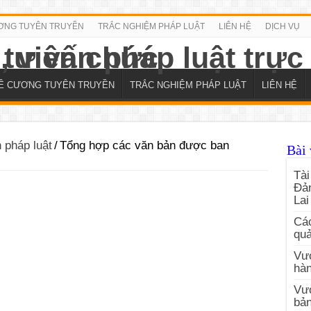
ƠNG TUYÊN TRUYỀN
TRẮC NGHIỆM PHÁP LUẬT
LIÊN HỆ
DỊCH VỤ
Ề CƯƠNG TUYÊN TRUYỀN
TRẮC NGHIỆM PHÁP LUẬT
LIÊN HỆ
n pháp luật
/
Tổng hợp các văn bản được ban
Bài 
Tài
Đản
Lai
Các
quả
Vướ
hàn
Vư
bản