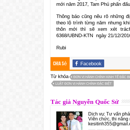
mới năm 2017, Tam Phú phấn đấu
Thông báo cũng nêu rõ những đ
theo lộ trình từng năm nhưng kh
thôn mới thì sẽ xem xét trá
6368/UBND-KTN ngày 21/12/201
Rubi
Facebook
Chia sẻ
Từ khóa
ĐƠN VỊ HÀNH CHÍNH KINH TẾ ĐẶC B
LUẬT ĐƠN VỊ HÀNH CHÍNH ĐẶC BIỆT
Tác giả Nguyễn Quốc Sử
Dịch vụ: Tư vấn pháp
Viên chức, thi nâng 
kesitinh355@gmail.