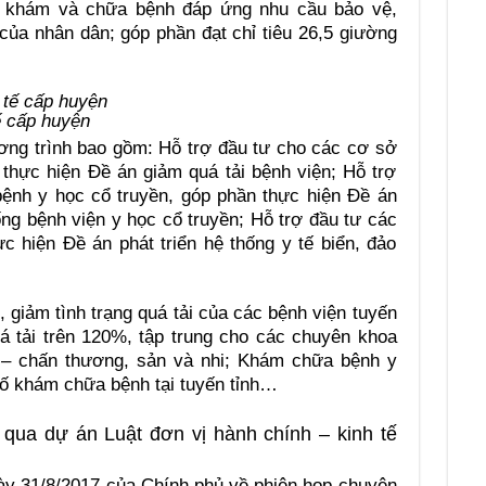
vụ khám và chữa bệnh đáp ứng nhu cầu bảo vệ,
ủa nhân dân; góp phần đạt chỉ tiêu 26,5 giường
ế cấp huyện
ng trình bao gồm: Hỗ trợ đầu tư cho các cơ sở
thực hiện Đề án giảm quá tải bệnh viện; Hỗ trợ
ệnh y học cổ truyền, góp phần thực hiện Đề án
ng bệnh viện y học cổ truyền; Hỗ trợ đầu tư các
ực hiện Đề án phát triển hệ thống y tế biển, đảo
 giảm tình trạng quá tải của các bệnh viện tuyến
quá tải trên 120%, tập trung cho các chuyên khoa
 – chấn thương, sản và nhi; Khám chữa bệnh y
số khám chữa bệnh tại tuyến tỉnh…
 qua dự án Luật đơn vị hành chính – kinh tế
y 31/8/2017 của Chính phủ về phiên họp chuyên