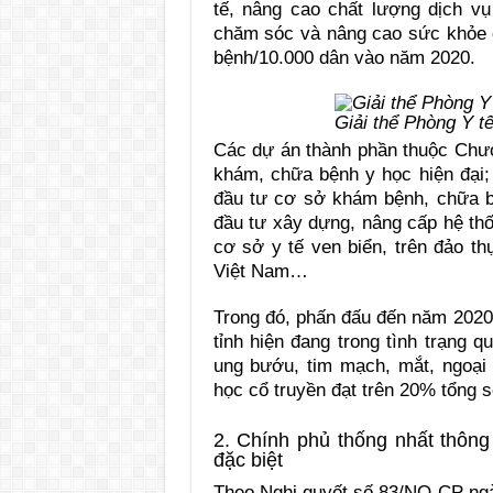
tế, nâng cao chất lượng dịch 
chăm sóc và nâng cao sức khỏe c
bệnh/10.000 dân vào năm 2020.
Giải thể Phòng Y t
Các dự án thành phần thuộc Chươ
khám, chữa bệnh y học hiện đại; 
đầu tư cơ sở khám bệnh, chữa b
đầu tư xây dựng, nâng cấp hệ thố
cơ sở y tế ven biển, trên đảo th
Việt Nam…
Trong đó, phấn đấu đến năm 2020,
tỉnh hiện đang trong tình trạng 
ung bướu, tim mạch, mắt, ngoại
học cổ truyền đạt trên 20% tổng 
2. Chính phủ thống nhất thông
đặc biệt
Theo Nghị quyết số 83/NQ-CP ngà