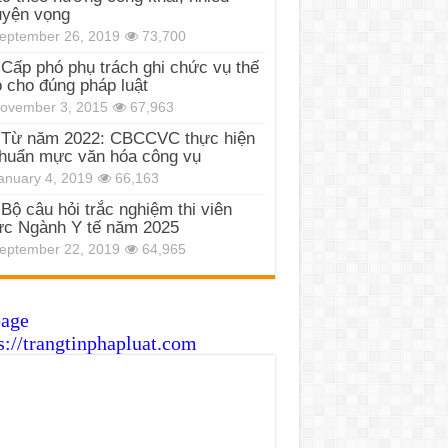
uyện vọng
eptember 26, 2019
73,700
Cấp phó phụ trách ghi chức vụ thế
 cho đúng pháp luật
ovember 3, 2015
67,963
Từ năm 2022: CBCCVC thực hiện
huẩn mực văn hóa công vụ
anuary 4, 2019
66,163
Bộ câu hỏi trắc nghiệm thi viên
c Ngành Y tế năm 2025
eptember 22, 2019
64,965
page
s://trangtinphapluat.com