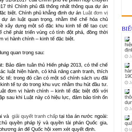
17 thì Chính phủ đã thống nhất thông qua dự án
 đặc biệt. Chính phủ khẳng định dự án
Luật đơn vị
 dự án luật quan trọng, nhằm thể chế hóa chủ
ề xây dựng một số đặc khu kinh tế để tạo cực
BI
 chế phát triển vùng có tính đột phá, đồng thời
 vị hành chính – kinh tế đặc biệt.
hiệ
đị
dung quan trọng sau:
J
t: Bảo đảm tuân thủ Hiến pháp 2013, có thể chế
hàn
các luật hiện hành, có khả năng cạnh tranh, thích
19
c tế; trong đó cần có một số chính sách ưu đãi
J
kinh tế tự do trong khu vực nhằm thu hút đầu tư.
t đơn vị hành chính – kinh tế đặc biệt đối với
thô
ập sau khi Luật này có hiệu lực, đảm bảo tính ổn
dụn
J
ài và
giải quyết tranh chấp
tại tòa án nước ngoài:
chủ quyền pháp lý và quyền tài phán Quốc gia,
quả
phương án để Quốc hội xem xét quyết định.
M