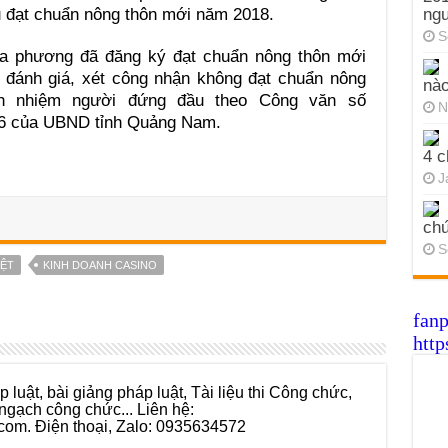
ng
 đạt chuẩn nông thôn mới năm 2018.
S
ịa phương đã đăng ký đạt chuẩn nông thôn mới
i đánh giá, xét công nhận không đạt chuẩn nông
nào
ch nhiệm người đứng đầu theo Công văn số
N
6 của UBND tỉnh Quảng Nam.
4 c
J
chứ
S
IỆT
KINH DOANH CASINO
fan
http
 luật, bài giảng pháp luật, Tài liệu thi Công chức,
ngạch công chức... Liên hệ:
com. Điện thoại, Zalo: 0935634572