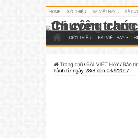
HOME
GIỚI THIỆU
BÀI VIẾT HAY
ĐỀ CƯ
GIỚI THIỆU
BÀI VIẾT HAY
Đ
Trang chủ
/
BÀI VIẾT HAY
/
Bản ti
hành từ ngày 28/8 đến 03/9/2017