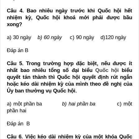
Câu 4. Bao nhiêu ngày trước khi Quốc hội hết
nhiệm kỳ, Quốc hội khoá mới phải được bầu
xong?
a) 30 ngày
b) 60 ngày
c) 90 ngày d)120 ngày
Đáp án B
Câu 5. Trong trường hợp đặc biệt, nếu được ít
nhất bao nhiêu tổng số đại biểu
Quốc hội
biểu
quyết tán thành thì Quốc hội quyết định rút ngắn
hoặc kéo dài nhiệm kỳ của mình
theo đề nghị của
Ủy ban thường vụ Quốc hội.
a) một phần ba
b) hai phần ba
c) một
phần hai
Đáp án B
Câu 6.
Việc kéo dài nhiệm kỳ của một khóa Quốc