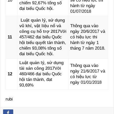
10
sẽ có hiệu lực thi
chiếm 92,67% tổng số
hành từ ngày
đại biểu Quốc hội.
01/07/2018
Luật quản lý, sử dụng
vũ khí, vật liệu nổ và
Thông qua vào
công cụ hỗ trợ 2017
Với
ngày 20/6/2017 và
11
457/462 đại biểu Quốc
có hiệu lực thi
hội biểu quyết tán thành,
hành từ ngày 1
chiếm 93,08% tổng số
tháng 7 năm 2018.
đại biểu Quốc hội.
Luật quản lý, sử dụng
Thông qua vào
tài sản công 2017
Với
ngày 21/6/2017 và
12
460/466 đại biểu Quốc
có hiệu lực từ
hội tán thành, đạt
ngày 01/01/2018
93,69%
rubi