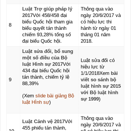
Luật Trợ giúp pháp lý
Thông qua vào
2017
Với 458/458 đại
ngày 20/6/2017 và
biểu Quốc hội tham gia
có hiệu lực thi
8
biểu quyết tán thành
hành từ ngày 01
chiếm 93,28% tổng số
tháng 01 năm
đại biểu Quốc hội.
2018.
Luật sửa đổi, bổ sung
một số điều của Bộ
Luật sửa đổi có
luật Hình sự 2017
Với
hiệu lực từ
434 đại biểu Quốc hội
1/1/2018Xem
bài
tán thành, chiếm tỷ lệ
9
viết so sánh bộ
88,39%
luật hình sự 2015
với Bộ luật hình
(Xem
slide bài giảng Bộ
sự 1999
)
luật HÌnh sự
)
Thông qua vào
Luật Cảnh vệ 2017
Với
ngày 20/6/2017 và
455 phiếu tán thành,