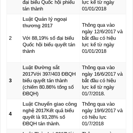
đại biểu Quốc hội phiếu
lực kể từ ngày
tán thành
01/01/2018
Luật Quản lý ngoại
Thông qua vào
thương 2017
ngày 12/6/2017 và
2
Với 88,19% số đại biểu
bắt đầu có hiệu
Quốc hội biểu quyết tán
lực kể từ ngày
thành
01/01/2018
Luật Đường sắt
Thông qua vào
2017
Với 397/403 ĐBQH
ngày 16/6/2017 và
3
biểu quyết tán thành
bắt đầu có hiệu
(chiếm 80.86% tổng số
lực kể từ ngày
ĐBQH)
01/7/2018.
Luật Chuyển giao công
Thông qua vào
nghệ 2017
Kết quả biểu
ngày 19/6/2017 và
4
quyết là 93,28% số
có hiệu lực
ĐBQH tán thành.
01/7/2018