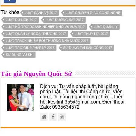
Từ khóa
LUẬT CẢNH VỆ 2017
LUẬT CHUYỂN GIAO CÔNG NGHỆ
LUẬT DU LỊCH 2017
LUẬT ĐƯỜNG SẮT 2017
LUẬT HỖ TRỢ DOANH NGHIỆP NHỎ VÀ VỪA 2017
LUẬT QUẢN LÝ
LUẬT QUẢN LÝ NGOẠI THƯƠNG 2017
LUẬT THỦY LỢI 2017
LUẬT TRÁCH NHIỆM BỒI THƯỜNG NHÀ NƯỚC 2017
LUẬT TRỢ GIÚP PHÁP LÝ 2017
SỬ DỤNG TÀI SẢN CÔNG 2017
SỬ DỤNG VŨ KHÍ
Tác giả Nguyễn Quốc Sử
Dịch vụ: Tư vấn pháp luật, bài giảng
pháp luật, Tài liệu thi Công chức, Viên
chức, thi nâng ngạch công chức... Liên
hệ: kesitinh355@gmail.com. Điện thoại,
Zalo: 0935634572