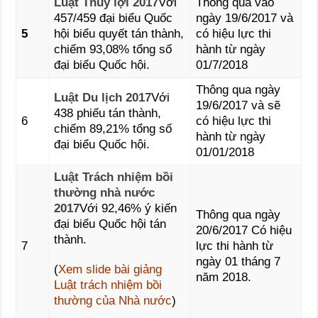
Luật Thủy lợi 2017
Với
Thông qua vào
457/459 đại biểu Quốc
ngày 19/6/2017 và
5
hội biểu quyết tán thành,
có hiệu lực thi
chiếm 93,08% tổng số
hành từ ngày
đại biểu Quốc hội.
01/7/2018
Thông qua ngày
Luật Du lịch 2017
Với
19/6/2017 và sẽ
438 phiếu tán thành,
6
có hiệu lực thi
chiếm 89,21% tổng số
hành từ ngày
đại biểu Quốc hội.
01/01/2018
Luật Trách nhiệm bồi
thường nhà nước
2017
Với 92,46% ý kiến
Thông qua ngày
đại biểu Quốc hội tán
20/6/2017 Có hiệu
thành.
7
lực thi hành từ
ngày 01 tháng 7
(
Xem slide bài giảng
năm 2018.
Luật trách nhiệm bồi
thường của Nhà nước
)