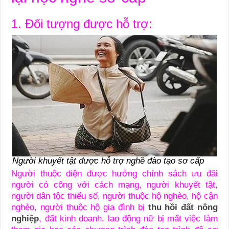
1.
Đối tượng được hỗ trợ:
Người khuyết tật được hỗ trợ nghề đào tạo sơ cấp
Người thuộc diện được hưởng chính sách ưu đãi
người có công với cách mạng, người khuyết tật,
người dân tộc thiểu số, người thuộc hộ nghèo, hộ cận
nghèo, người thuộc hộ gia đình bị
thu hồi đất nông
nghiệp
, đất kinh doanh, lao động nữ bị mất việc làm