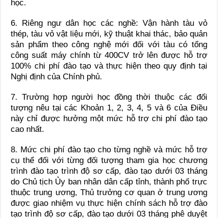
học.
6.
Riêng ngư dân học các nghề: Vận hành tàu vỏ
thép, tàu vỏ vật liệu mới, kỹ thuật khai thác, bảo quản
sản phẩm theo công nghệ mới đối với tàu có t
ổ
ng
công suất máy chính từ 400CV trở lên được hỗ trợ
100% chi phí đào tạo và thực hiện theo quy định tại
Nghị định của Chính phủ.
7.
Trường hợp người học đồng thời thuộc các đối
tượng nêu t
ạ
i c
á
c Khoản 1, 2, 3, 4, 5 và 6 của Điều
này chỉ được hưởng một mức hỗ trợ chi phí đào tạo
cao nhất.
8.
Mức chi phí đào tạo cho từng nghề và mức hỗ trợ
cụ thể đối với từng đ
ố
i tượng tham gia học chương
trình đào tạo trình độ sơ cấp, đào tạo dưới 03 tháng
do Chủ tịch
Ủ
y ban nhân dân cấp tỉnh, thành ph
ố
trực
thuộc trung ương, Thủ trưởng cơ quan ở trung ương
được giao nhiệm vụ thực hiện chính sách hỗ trợ đào
tạo trình độ sơ cấp, đào tạo dưới 03 tháng phê duyệt