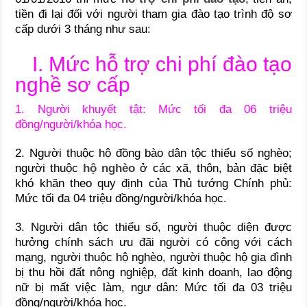
tiền đi lại đối với người tham gia đào tạo trình độ sơ
cấp dưới 3 tháng như sau:
I. Mức hỗ trợ chi phí đào tạo
nghề sơ cấp
1.
Người khuyết tật: Mức tối đa 06 triệu
đồng/người/khóa học.
2.
Người thuộc hộ đồng bào dân tộc thiểu số nghèo;
người thuộc
hộ nghèo
ở
các xã, thôn, bản đặc biệt
khó khăn theo quy định của Thủ tướng Chính phủ:
Mức tối đa 04 triệu đồng/người/khóa học.
3.
Người dân tộc thiểu số, người thuộc diện được
hưởng chính sách ưu đãi người có công với cách
mạng, người thuộc hộ nghèo, người thuộc hộ gia đ
ì
nh
bị thu h
ồ
i đ
ấ
t nông nghiệp, đ
ấ
t kinh doanh, lao động
nữ bị m
ấ
t việc làm, ngư dân: Mức t
ố
i đa 03 triệu
đ
ồ
ng/người/khóa học.