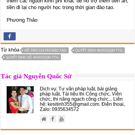
thêm các nguồn kinh phí khác để hỗ trợ thêm tiền ăn,
tiền đi lại cho người học trong thời gian đào tạo.
Phương Thảo
Từ khóa
HỖ TRỢ CHI PHÍ ĐÀO TẠO
QUYẾT ĐỊNH 46/2015/QĐ-TTG
QUYẾT ĐỊNH SỐ 46/2015/QĐ-TTG
Tác giả Nguyễn Quốc Sử
Dịch vụ: Tư vấn pháp luật, bài giảng
pháp luật, Tài liệu thi Công chức, Viên
chức, thi nâng ngạch công chức... Liên
hệ: kesitinh355@gmail.com. Điện thoại,
Zalo: 0935634572