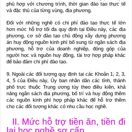
phù hợp với chương tr
ì
nh, thời gian đào tạo thực t
ế
và đặc thù của từng vùng, địa phương.
Đối với những nghề có chi phí đào tạo thực tế lớn
h
ơn
mức hỗ trợ tối đa quy định tại Điều này, các địa
phương, cơ sở đào tạo chủ động xây dựng phương
án huy động nguồn kinh phí bổ sung từ ngân sách địa
phương, hỗ trợ của doanh nghiệp, đóng góp của
người học và nguồn huy động, tài trợ h
ợ
p pháp khác
để bảo đảm chi phí đào tạo.
9.
Ngoài các đối tượng quy định tại các Khoản 1, 2, 3,
4, 5 của Điều này, Ủy ban nhân dân các tỉnh, thành
phố trực thuộc Trung ương tùy theo điều kiện, khả
năng ngân sách địa phương, bố trí và huy động thêm
các nguồn kinh phí hợp pháp khác để hỗ trợ thêm
cho các đối tượng khác có nhu cầu học nghề.
II. M
ứ
c hỗ trợ tiền ăn, tiền đi
lại học nghề sơ cấp