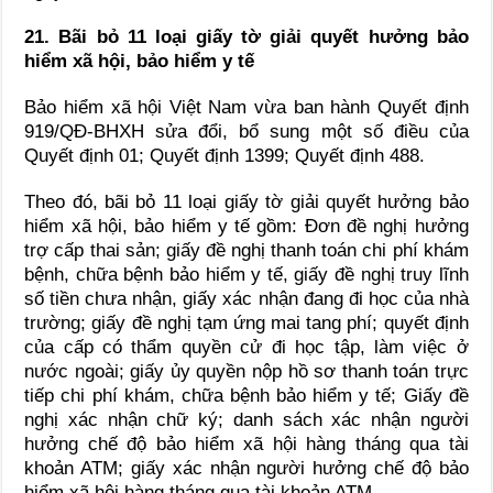
21. Bãi bỏ 11 loại giấy tờ giải quyết hưởng bảo
hiểm xã hội, bảo hiểm y tế
Bảo hiểm xã hội Việt Nam vừa ban hành Quyết định
919/QĐ-BHXH sửa đổi, bổ sung một số điều của
Quyết định 01; Quyết định 1399; Quyết định 488.
Theo đó, bãi bỏ 11 loại giấy tờ giải quyết hưởng bảo
hiểm xã hội, bảo hiểm y tế gồm: Đơn đề nghị hưởng
trợ cấp thai sản; giấy đề nghị thanh toán chi phí khám
bệnh, chữa bệnh bảo hiểm y tế, giấy đề nghị truy lĩnh
số tiền chưa nhận, giấy xác nhận đang đi học của nhà
trường; giấy đề nghị tạm ứng mai tang phí; quyết định
của cấp có thẩm quyền cử đi học tập, làm việc ở
nước ngoài; giấy ủy quyền nộp hồ sơ thanh toán trực
tiếp chi phí khám, chữa bệnh bảo hiểm y tế; Giấy đề
nghị xác nhận chữ ký; danh sách xác nhận người
hưởng chế độ bảo hiểm xã hội hàng tháng qua tài
khoản ATM; giấy xác nhận người hưởng chế độ bảo
hiểm xã hội hàng tháng qua tài khoản ATM.