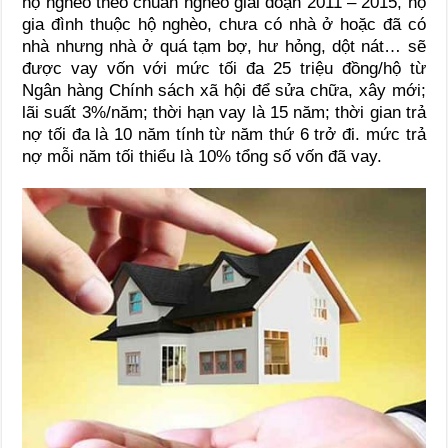
hộ nghèo theo chuẩn nghèo giai đoạn 2011 – 2015, hộ
gia đình thuộc hộ nghèo, chưa có nhà ở hoặc đã có
nhà nhưng nhà ở quá tạm bợ, hư hỏng, dột nát… sẽ
được vay vốn với mức tối đa 25 triệu đồng/hộ từ
Ngân hàng Chính sách xã hội để sửa chữa, xây mới;
lãi suất 3%/năm; thời hạn vay là 15 năm; thời gian trả
nợ tối đa là 10 năm tính từ năm thứ 6 trở đi. mức trả
nợ mỗi năm tối thiểu là 10% tổng số vốn đã vay.