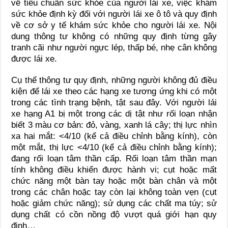
về tiêu chuẩn sức khỏe của người lái xe, việc khám
sức khỏe định kỳ đối với người lái xe ô tô và quy định
về cơ sở y tế khám sức khỏe cho người lái xe. Nội
dung thông tư không có những quy định từng gây
tranh cãi như người ngực lép, thấp bé, nhẹ cân không
được lái xe.
Cụ thể thông tư quy định, những người không đủ điều
kiện để lái xe theo các hạng xe tương ứng khi có một
trong các tình trạng bệnh, tật sau đây. Với người lái
xe hạng A1 bị một trong các dị tật như rối loạn nhận
biết 3 màu cơ bản: đỏ, vàng, xanh lá cây; thị lực nhìn
xa hai mắt: <4/10 (kể cả điều chỉnh bằng kính), còn
một mắt, thị lực <4/10 (kể cả điều chỉnh bằng kính);
đang rối loạn tâm thần cấp. Rối loạn tâm thần mạn
tính không điều khiển được hành vi; cụt hoặc mất
chức năng một bàn tay hoặc một bàn chân và một
trong các chân hoặc tay còn lại không toàn vẹn (cụt
hoặc giảm chức năng); sử dụng các chất ma túy; sử
dụng chất có cồn nồng độ vượt quá giới hạn quy
định…