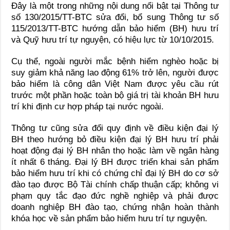
Đây là một trong những nội dung nổi bật tại Thông tư
số 130/2015/TT-BTC sửa đổi, bổ sung Thông tư số
115/2013/TT-BTC hướng dẫn bảo hiểm (BH) hưu trí
và Quỹ hưu trí tự nguyện, có hiệu lực từ 10/10/2015.
Cụ thể, ngoài người mắc bệnh hiểm nghèo hoặc bị
suy giảm khả năng lao động 61% trở lên, người được
bảo hiểm là công dân Việt Nam được yêu cầu rút
trước một phần hoặc toàn bộ giá trị tài khoản BH hưu
trí khi định cư hợp pháp tại nước ngoài.
Thông tư cũng sửa đổi quy định về điều kiện đại lý
BH theo hướng bỏ điều kiện đại lý BH hưu trí phải
hoạt động đại lý BH nhân thọ hoặc làm về ngân hàng
ít nhất 6 tháng. Đại lý BH được triển khai sản phẩm
bảo hiểm hưu trí khi có chứng chỉ đại lý BH do cơ sở
đào tạo được Bộ Tài chính chấp thuận cấp; không vi
phạm quy tắc đạo đức nghề nghiệp và phải được
doanh nghiệp BH đào tạo, chứng nhận hoàn thành
khóa học về sản phẩm bảo hiểm hưu trí tự nguyện.