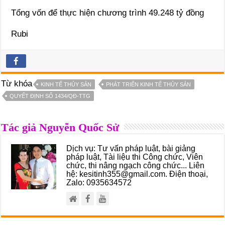
Tổng vốn để thực hiện chương trình 49.248 tỷ đồng
Rubi
Từ khóa
KINH TẾ THỦY SẢN
PHÁT TRIỂN KINH TẾ THỦY SẢN
QUYẾT ĐỊNH SỐ 1434/QĐ-TTG
Tác giả Nguyễn Quốc Sử
Dịch vụ: Tư vấn pháp luật, bài giảng
pháp luật, Tài liệu thi Công chức, Viên
chức, thi nâng ngạch công chức... Liên
hệ: kesitinh355@gmail.com. Điện thoại,
Zalo: 0935634572