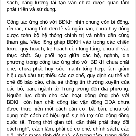
sạch, năng lượng tái tạo vẫn chưa được quan tâm
phát triển và sử dụng.
Công tác ứng phó với BĐKH nhìn chung còn bị động,
rời rạc, mang tính đơn lẻ và ngắn hạn, chưa huy động
được toàn bộ hệ thống chính trị và nhân dân cùng
tham gia. Việc lồng ghép BĐKH vào trong các chiến
lược, quy hoạch, kế hoạch còn lúng túng, chưa đi vào
thực chất. Sự phối hợp giữa các bộ, ngành, địa
phương trong công tác ứng phó với BĐKH chưa chặt
chẽ, chưa phát huy sức mạnh tổng hợp, làm giảm
hiệu quả đầu tư; thiếu các cơ chế, quy định cụ thể về
chế độ báo cáo, chia sẻ thông tin thường xuyên của
các bộ, ban, ngành từ Trung ương đến địa phương.
Nguồn lực dành cho các hoạt động ứng phó với
BĐKH còn hạn chế; công tác vận động ODA chưa
được thực hiện một cách căn cơ, bài bản, chưa sử
dụng một cách có hiệu quả sự hỗ trợ của cộng đồng
quốc tế. Trong thời gian tới, cần thiết phải thay đổi
cách nghĩ, cách làm, phải có cơ chế, chính sách, các
giải pháp mang tính đột phá, có trọng tâm, trọng điểm