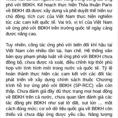
phó với BĐKH. Kế hoạch thực hiện Thỏa thuận Paris
về BĐKH đã được xây dựng và phê duyệt thể hiện sự
chủ động, tích cực của Việt Nam thực hiện nghiêm
túc các cam kết quốc tế. Vai trò, vị trí của Việt Nam
về ứng phó với BĐKH trên trường quốc tế ngày càng
được nâng cao.
Tuy nhiên, công tác ứng phó với biến đổi khí hậu tại
Việt Nam còn nhiều tồn tại, hạn chế. Hệ thống
văn
bản quy phạm pháp luật
về ứng phó với BĐKH chưa
đồng bộ, chưa được rà soát, điều chỉnh kịp thời phù
hợp với tình hình mới trong nước và quốc tế. Tỷ lệ
hoàn thành thực hiện các cam kết với các đối tác
phát triển về xây dựng chính sách thuộc Chương
trình hỗ trợ ứng phó với BĐKH (SP-RCC) vẫn còn
thấp. Chưa đánh giá đầy đủ thực trạng mọi hoạt động
về BĐKH trên cả nước, chưa quan tâm đánh giá các
tác động phi BĐKH như sạt lở đất, sụt lún … một
cách đúng mức; cơ sở dữ liệu quốc gia về BĐKH còn
thiếu và chưa đáp ứng được yêu cầu. Năng lượng