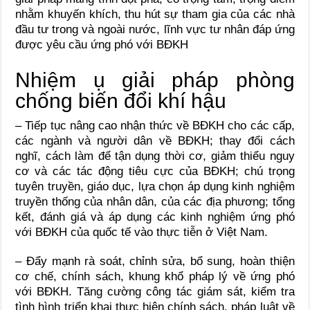
nhằm khuyến khích, thu hút sự tham gia của các nhà
đầu tư trong và ngoài nước, lĩnh vực tư nhân đáp ứng
được yêu cầu ứng phó với BĐKH
Nhiệm ụ giải pháp phòng
chống biến đổi khí hậu
– Tiếp tục nâng cao nhận thức về BĐKH cho các cấp,
các ngành và người dân về BĐKH; thay đổi cách
nghĩ, cách làm để tận dụng thời cơ, giảm thiểu nguy
cơ và các tác động tiêu cực của BĐKH; chú trọng
tuyên truyền, giáo dục, lựa chọn áp dụng kinh nghiệm
truyền thống của nhân dân, của các địa phương; tổng
kết, đánh giá và áp dụng các kinh nghiệm ứng phó
với BĐKH của quốc tế vào thực tiễn ở Việt Nam.
– Đẩy mạnh rà soát, chỉnh sửa, bổ sung, hoàn thiện
cơ chế, chính sách, khung khổ pháp lý về ứng phó
với BĐKH. Tăng cường công tác giám sát, kiểm tra
tình hình triển khai thực hiện chính sách, pháp luật về