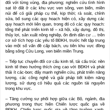
đối với từng vùng, địa phương; nghiên cứu tình hình
sạt lở đất ở các khu vực ven sông, ven biển, miền
núi để có giải pháp cụ thể, kịp thời; rà soát, chỉnh
sửa, bổ sung các quy hoạch hiện có, xây dựng các
quy hoạch mới liên quan, trong đó có các quy hoạch:
tổng thể phát triển kinh tế – xã hội, xây dựng, đô thị,
thủy lợi, sản xuất nông nghiệp, ổn định dân cư … trên
cơ sở tích hợp các yếu tố BĐKH, trước hết tập trung
vào một số vấn đề cấp bách, ưu tiên khu vực đồng
bằng sông Cửu Long, ven biển miền Trung.
– Tiếp tục chuyển đổi cơ cấu kinh tế, tái cấu trúc nền
kinh tế theo hướng thích ứng cao với BĐKH và phát
thải ít các-bon; đẩy mạnh nghiên cứu, phát triển năng
lượng, các công nghệ và giải pháp tiết kiệm năng
lượng, sử dụng có hiệu quả các nguồn tài nguyên
trong khu vực.
– Tăng cường sự phối hợp giữa các Bộ, ngành, địa
phương trong thực hiện Chiến lược quốc gia về
BĐKH, Chiến lược quốc gia về tăng trưởng xanh,