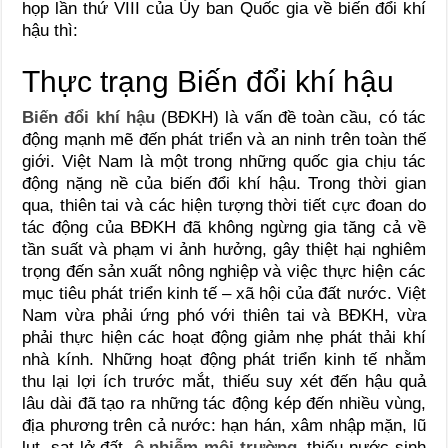
họp lần thứ VIII của Ủy ban Quốc gia về biến đổi khí
hậu thì:
Thực trạng Biến đổi khí hậu
Biến đổi khí hậu
(BĐKH) là vấn đề toàn cầu, có tác
động mạnh mẽ đến phát triển và an ninh trên toàn thế
giới. Việt Nam là một trong những quốc gia chịu tác
động nặng nề của biến đổi khí hậu. Trong thời gian
qua, thiên tai và các hiện tượng thời tiết cực đoan do
tác động của BĐKH đã không ngừng gia tăng cả về
tần suất và phạm vi ảnh hưởng, gây thiệt hại nghiêm
trọng đến sản xuất nông nghiệp và việc thực hiện các
mục tiêu phát triển kinh tế – xã hội của đất nước. Việt
Nam vừa phải ứng phó với thiên tai và BĐKH, vừa
phải thực hiện các hoạt động giảm nhẹ phát thải khí
nhà kính. Những hoạt động phát triển kinh tế nhằm
thu lại lợi ích trước mắt, thiếu suy xét đến hậu quả
lâu dài đã tạo ra những tác động kép đến nhiều vùng,
địa phương trên cả nước: hạn hán, xâm nhập mặn, lũ
lụt, sạt lở đất,
ô nhiễm môi trường
, thiếu nước sinh