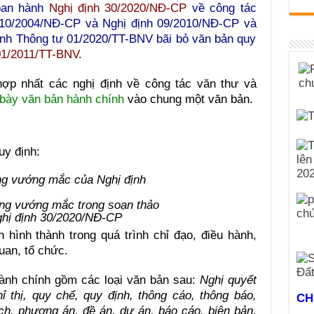
ban hành
Nghị định 30/2020/NĐ-CP
về công tác
 110/2004/NĐ-CP và Nghị định 09/2010/NĐ-CP và
ành Thông tư 01/2020/TT-BNV bãi bỏ văn bản quy
01/2011/TT-BNV
.
hợp nhất các nghị định về công tác văn thư và
h bày văn bản hành chính
vào chung một văn bản.
uy định:
g vướng mắc trong soạn thảo
ghị định 30/2020/NĐ-CP
hình thành trong quá trình chỉ đạo, điều hành,
uan, tổ chức.
hành chính gồm các loại văn bản sau:
Nghị quyết
chỉ thị, quy chế, quy định, thông cáo, thông báo,
CH
h, phương án, đề án, dự án, báo cáo, biên bản,