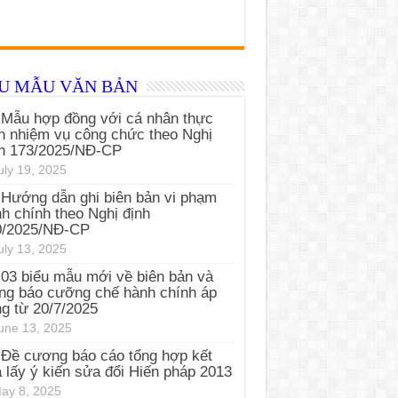
ỂU MẪU VĂN BẢN
Mẫu hợp đồng với cá nhân thực
n nhiệm vụ công chức theo Nghị
nh 173/2025/NĐ-CP
uly 19, 2025
Hướng dẫn ghi biên bản vi phạm
h chính theo Nghị định
0/2025/NĐ-CP
uly 13, 2025
03 biểu mẫu mới về biên bản và
ng báo cưỡng chế hành chính áp
g từ 20/7/2025
une 13, 2025
Đề cương báo cáo tổng hợp kết
 lấy ý kiến sửa đổi Hiến pháp 2013
ay 8, 2025