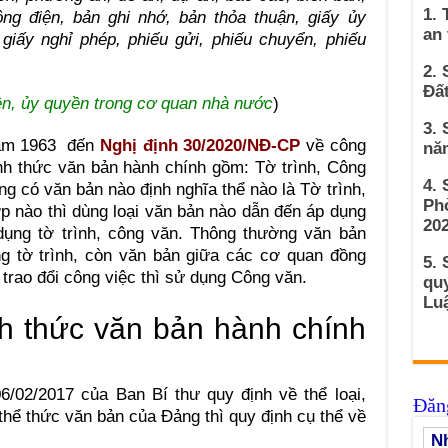
1. 
ông điện, bản ghi nhớ, bản thỏa thuận, giấy ủy
an
, giấy nghỉ phép, phiếu gửi, phiếu chuyển, phiếu
2. 
Đất
n, ủy quyền trong cơ quan nhà nước
)
3. 
năm 1963 đến
Nghị định 30/2020/NĐ-CP
về công
nă
ình thức văn bản hành chính gồm: Tờ trình, Công
4.
 có văn bản nào định nghĩa thể nào là Tờ trình,
Ph
p nào thì dùng loại văn bản nào dẫn đến áp dụng
202
dụng tờ trình, công văn. Thông thường văn bản
ng tờ trình, còn văn bản giữa các cơ quan đồng
5. 
trao đổi công việc thì sử dụng Công văn.
qu
Luậ
nh thức văn bản hành chính
/02/2017 của Ban Bí thư quy định về thể loại,
Đăng
hể thức văn bản của Đảng thì quy định cụ thể về
Nh