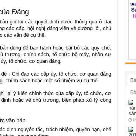
sa
S
 của Đảng
l
bản ghi lại các quyết định được thông qua ở đại
ng các cấp, hội nghị đảng viên về đường lối, chủ
c các vấn đề cụ thể.
 bản dùng để ban hành hoặc bãi bỏ các quy chế,
hủ trương, chính sách, tổ chức bộ máy, nhân sự
ủy, tổ chức, cơ quan đảng.
g để : Chỉ đạo các cấp ủy, tổ chức, cơ quan đảng
Bà
g, chính sách hoặc một số nhiệm vụ cụ thể.
Bà
hi lại ý kiến chính thức của cấp ủy, tổ chức, cơ
định hoặc về chủ trương, biện pháp xử lý công
hàn
sả
ức văn bản
M
ác định nguyên tắc, trách nhiệm, quyền hạn, chế
201