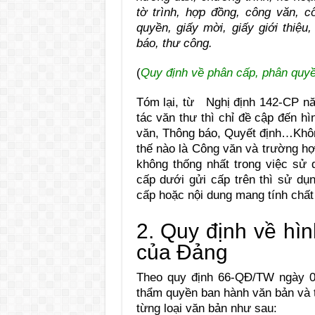
tờ trình, hợp đồng, công văn, c
quyền, giấy mời, giấy giới thiệu
báo, thư công.
(
Quy định về phân cấp, phân quyề
Tóm lại, từ Nghị định 142-CP 
tác văn thư thì chỉ đề cập đến h
văn, Thông báo, Quyết định…Không
thế nào là Công văn và trường hợ
không thống nhất trong việc sử 
cấp dưới gửi cấp trên thì sử dụ
cấp hoặc nội dung mang tính chất 
2. Quy định về hì
của Đảng
Theo quy định 66-QĐ/TW ngày 06
thẩm quyền ban hành văn bản và t
từng loại văn bản như sau: