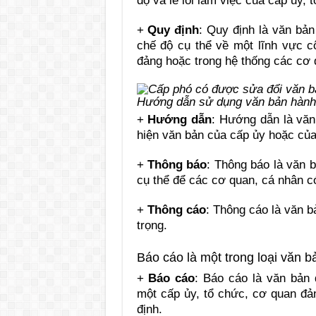
độ và lề lối làm việc của cấp ủy, 
+
Quy định
:
Quy định là văn bản
chế độ cụ thể về một lĩnh vực c
đảng hoặc trong hệ thống các cơ
Hướng dẫn sử dụng văn bản hành
+
Hướng dẫn
:
Hướng dẫn là văn 
hiện văn bản của cấp ủy hoặc của
+
Thông báo
:
Thông báo là văn b
cụ thể để các cơ quan, cá nhân có
+
Thông cáo
:
Thông cáo là văn b
trọng.
Báo cáo là một trong loại văn 
+
Báo cáo
:
Báo cáo là văn bản 
một cấp ủy, tổ chức, cơ quan đả
định.