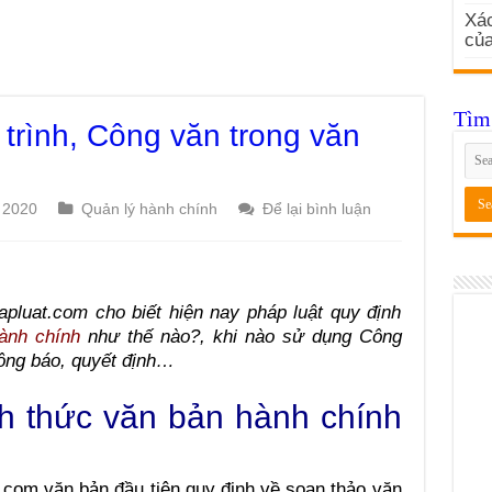
Xác
củ
Tìm 
trình, Công văn trong văn
 2020
Quản lý hành chính
Để lại bình luận
apluat.com cho biết hiện nay pháp luật quy định
ành chính
như thế nào?, khi nào sử dụng Công
hông báo, quyết định…
nh thức văn bản hành chính
t.com văn bản đầu tiên quy định về soạn thảo văn