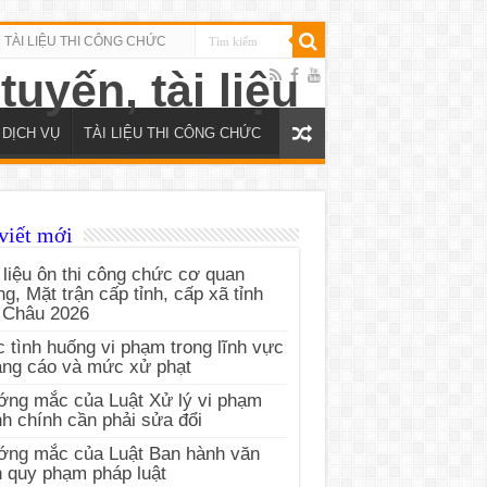
TÀI LIỆU THI CÔNG CHỨC
DỊCH VỤ
TÀI LIỆU THI CÔNG CHỨC
viết mới
 liệu ôn thi công chức cơ quan
g, Mặt trận cấp tỉnh, cấp xã tỉnh
 Châu 2026
 tình huống vi phạm trong lĩnh vực
ng cáo và mức xử phạt
ng mắc của Luật Xử lý vi phạm
h chính cần phải sửa đổi
ớng mắc của Luật Ban hành văn
 quy phạm pháp luật