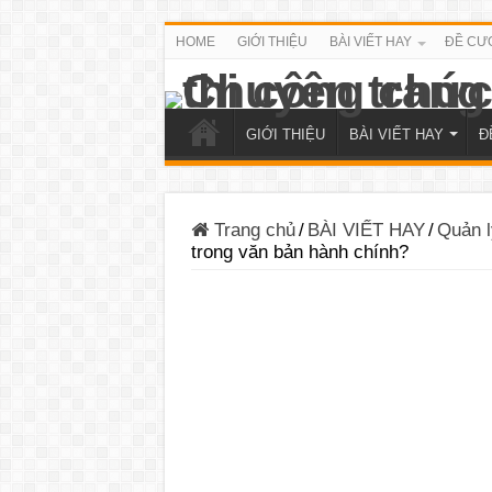
HOME
GIỚI THIỆU
BÀI VIẾT HAY
ĐỀ CƯ
GIỚI THIỆU
BÀI VIẾT HAY
Đ
Trang chủ
/
BÀI VIẾT HAY
/
Quản l
trong văn bản hành chính?