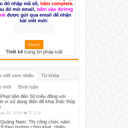
u đó nhập mã số,
bấm complete
.
au đó mở email,
bấm vào đường
ink
được gửi qua email để nhận
bài viết mới:
Thiết kế
trang tin pháp luật
i viết xem nhiều
Từ khóa
i mới
Bình luận
Phạt tiền đến 50 triệu đồng với
h vi sử dụng điện để khai thác thủy
n
ay 20, 2019
77,174
Quảng Nam: Thi công chức năm
9 theo hướng công khai, nhiều