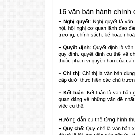
16 văn bản hành chính
+
Nghị quyết
:
Nghị quyết là văn 
hội, hội nghị cơ quan lãnh đạo đả
trương, chính sách, kế hoạch hoặ
+
Quyết định
:
Quyết định là văn
quy định, quyết định cụ thể về c
thuộc phạm vi quyền hạn của cấp 
+
Chỉ thị
:
Chỉ thị là văn bản dùn
cấp dưới thực hiện các chủ trươn
+
Kết luận
:
Kết luận là văn bản g
quan đảng về những vấn đề nhất 
việc cụ thể.
Hướng dẫn cụ thể từng hình th
+
Quy chế
:
Quy chế là văn bản x