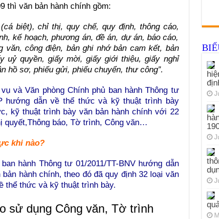
9 thì văn bản hành chính gồm:
(cá biệt), chỉ thị, quy chế, quy định, thông cáo,
nh, kế hoạch, phương án, đề án, dự án, báo cáo,
BI
ng văn, công điện, bản ghi nhớ bản cam kết, bản
y uỷ quyền, giấy mời, giấy giới thiệu, giấy nghỉ
ận hồ sơ, phiếu gửi, phiếu chuyển, thư công”.
hiệ
đị
i vụ và Văn phòng Chính phủ ban hành Thông tư
J
P hướng dẫn về thể thức và kỹ thuật trình bày
c, kỹ thuật trình bày văn bản hành chính với 22
hàn
hị quyết,Thông báo, Tờ trình, Công văn…
19
J
ực khi nào?
thô
ụ ban hành Thông tư 01/2011/TT-BNV hướng dẫn
dụn
n bản hành chính, theo đó đã quy định 32 loại văn
J
 thể thức và kỹ thuật trình bày.
quả
o sử dụng Công văn, Tờ trình
M