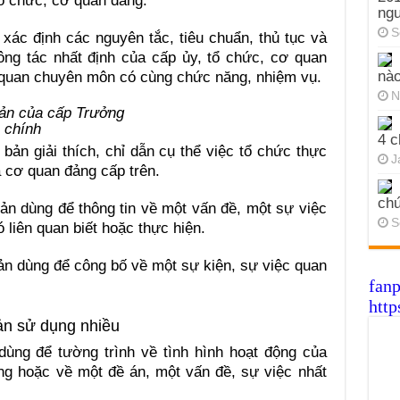
tổ chức, cơ quan đảng.
ng
S
 xác định các nguyên tắc, tiêu chuẩn, thủ tục và
ông tác nhất định của cấp ủy, tổ chức, cơ quan
nào
 quan chuyên môn có cùng chức năng, nhiệm vụ.
N
 chính
4 c
bản giải thích, chỉ dẫn cụ thể việc tổ chức thực
J
 cơ quan đảng cấp trên.
chứ
ản dùng để thông tin về một vấn đề, một sự việc
S
 liên quan biết hoặc thực hiện.
ản dùng để công bố về một sự kiện, sự việc quan
fan
http
bản sử dụng nhiều
dùng để tường trình về tình hình hoạt động của
ng hoặc về một đề án, một vấn đề, sự việc nhất