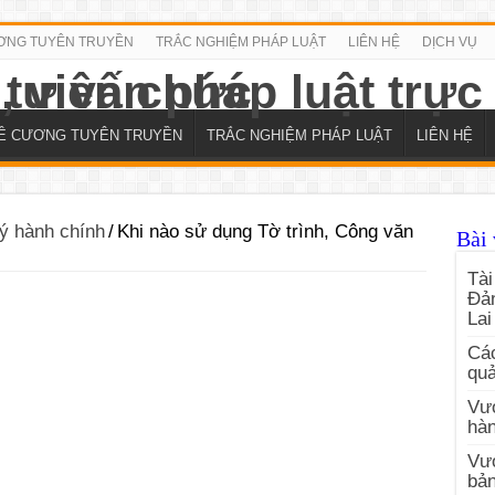
ƠNG TUYÊN TRUYỀN
TRẮC NGHIỆM PHÁP LUẬT
LIÊN HỆ
DỊCH VỤ
Ề CƯƠNG TUYÊN TRUYỀN
TRẮC NGHIỆM PHÁP LUẬT
LIÊN HỆ
ý hành chính
/
Khi nào sử dụng Tờ trình, Công văn
Bài 
Tài
Đản
Lai
Các
quả
Vướ
hàn
Vư
bản