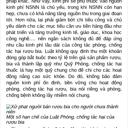
pháp khác. Như vậy, kinh phí sẽ phụ thuộc vào nguồn
kinh phí NSNN là chủ yếu, trong khi NSNN còn hạn
hẹp, chưa có khả năng tăng nguồn thu trong giai đoạn
tới. Hơn nữa, lại phải giảm bớt chi tiêu công và chủ
yếu dành cho các mục tiêu cần ưu tiên hàng đầu như
phát triển và tăng trưởng kinh tế, giáo dục, khoa học
công nghệ…. nên ngân sách không đủ để đáp ứng
nhu cầu kinh phí lâu dài của công tác phòng, chống
tác hại rượu bia. Luật không quy định thu một khoản
đóng góp bắt buộc theo tỷ lệ trên giá sản phẩm rượu,
bia và thành lập quỹ như Quỹ Phòng, chống tác hại
thuốc lá hay một quỹ chung cho để chi cho các hoạt
động nâng cao sức khỏe. Do đó, không bảo đảm
nguồn kinh phí ổn định, bền vững cho hoạt động
phòng, chống tác hại rượu, bia nói riêng và phòng,
chống bệnh không lây nhiễm nói chung.
Một số hạn chế của Luật Phòng, chống tác hại của
rượu bia