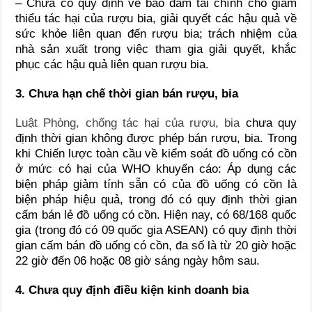
– Chưa có quy định về bảo đảm tài chính cho giảm
thiểu tác hại của rượu bia, giải quyết các hậu quả về
sức khỏe liên quan đến rượu bia; trách nhiệm của
nhà sản xuất trong việc tham gia giải quyết, khắc
phục các hậu quả liên quan rượu bia.
3. Chưa hạn chế thời gian bán rượu, bia
Luật Phòng, chống tác hại của rượu, bia
chưa quy
định thời gian không được phép bán rượu, bia. Trong
khi Chiến lược toàn cầu về kiểm soát đồ uống có cồn
ở mức có hại của WHO khuyến cáo: Áp dụng các
biện pháp giảm tính sẵn có của đồ uống có cồn là
biện pháp hiệu quả, trong đó có quy định thời gian
cấm bán lẻ đồ uống có cồn. Hiện nay, có 68/168 quốc
gia (trong đó có 09 quốc gia ASEAN) có quy định thời
gian cấm bán đồ uống có cồn, đa số là từ 20 giờ hoặc
22 giờ đến 06 hoặc 08 giờ sáng ngày hôm sau.
4. Chưa quy định điều kiện kinh doanh bia