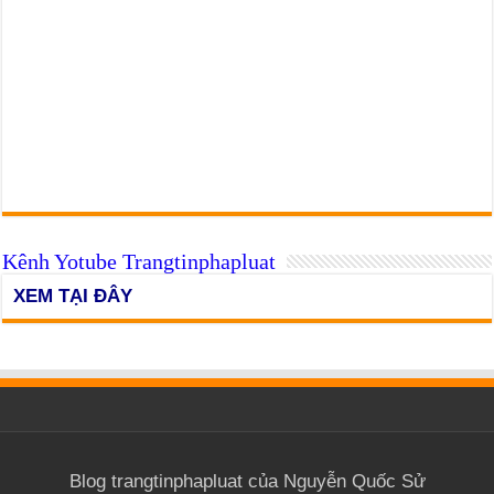
Kênh Yotube Trangtinphapluat
XEM TẠI ĐÂY
Blog trangtinphapluat của Nguyễn Quốc Sử