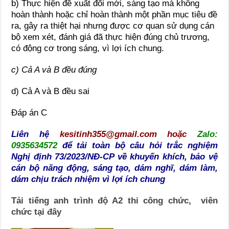
b) Thực hiện đề xuất đổi mới, sáng tạo mà không
hoàn thành hoặc chỉ hoàn thành một phần mục tiêu đề
ra, gây ra thiệt hại nhưng được cơ quan sử dụng cán
bộ xem xét, đánh giá đã thực hiện đúng chủ trương,
có động cơ trong sáng, vì lợi ích chung.
c) Cả A và B đều đúng
d) Cả A và B đều sai
Đáp án C
Liên hệ
kesitinh355@gmail.com
hoặc
Zalo:
0935634572
để tải toàn bộ câu hỏi trắc nghiệm
Nghị định 73/2023/NĐ-CP về khuyến khích, bảo vệ
cán bộ năng động, sáng tạo, dám nghĩ, dám làm,
dám chịu trách nhiệm vì lợi ích chung
Tải tiếng anh trình độ A2 thi công chức, viên
chức tại đây