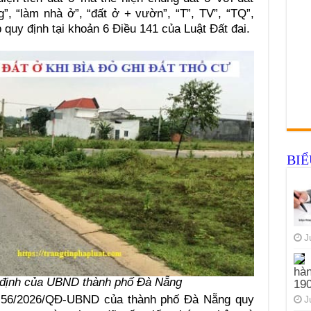
g”, “làm nhà ở”, “đất ở + vườn”, “T”, TV”, “TQ”,
quy định tại khoản 6 Điều 141 của Luật Đất đai.
BI
J
hàn
 định của UBND thành phố Đà Nẵng
19
h 56/2026/QĐ-UBND của thành phố Đà Nẵng quy
J