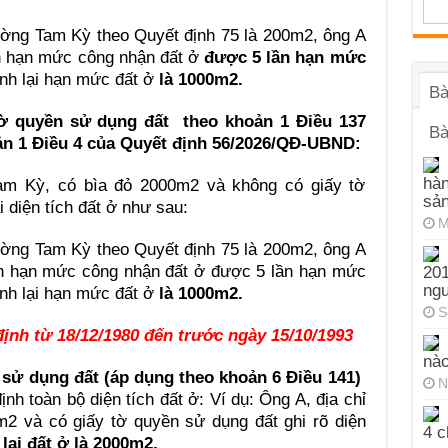
ờng Tam Kỳ theo Quyết định 75 là 200m2, ông A
n hạn mức công nhận đất ở
được 5 lần hạn mức
ịnh lại hạn mức đất ở
là 1000m2.
Bà
ờ quyền sử dụng đất theo khoản 1 Điều 137
Bà
ản 1 Điều 4 của Quyết định 56/2026/QĐ-UBND:
hàn
Tam Kỳ, có bìa đỏ 2000m2 và không có giấy tờ
sả
i diện tích đất ở như sau:
M
ờng Tam Kỳ theo Quyết định 75 là 200m2, ông A
ên hạn mức công nhận đất ở được 5 lần hạn mức
201
ng
ịnh lại hạn mức đất ở
là 1000m2.
S
ịnh từ 18/12/1980 đến trước ngày 15/10/1993
nào
sử dụng đất (áp dụng theo khoản 6 Điều 141)
N
định toàn bộ diện tích đất ở: Ví dụ: Ông A, địa chỉ
2 và có giấy tờ quyền sử dụng đất ghi rõ diện
4 c
 lại đất ở là 2000m2.