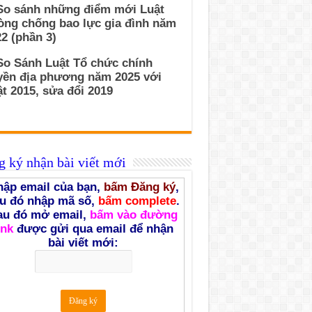
 So sánh những điểm mới Luật
òng chống bao lực gia đình năm
2 (phần 3)
So Sánh Luật Tổ chức chính
yền địa phương năm 2025 với
t 2015, sửa đổi 2019
 ký nhận bài viết mới
ập email của bạn,
bấm Đăng ký
,
u đó nhập mã số,
bấm complete
.
au đó mở email,
bấm vào đường
ink
được gửi qua email để nhận
bài viết mới: