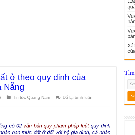
Các
quả
Vướ
hàn
Vư
bản
Xác
củ
Tìm 
ất ở theo quy định của
à Nẵng
6
Tin tức Quảng Nam
Để lại bình luận
ẵng có 02
văn bản quy phạm pháp luật
quy định
 nhận hạn mức đất ở đối với hộ gia đình, cá nhân