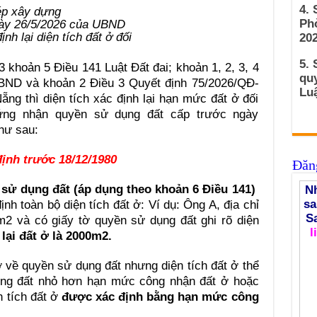
4.
Ph
ày 26/5/2026 của UBND
h lại diện tích đất ở đối
202
5. 
 khoản 5 Điều 141 Luật Đất đai; khoản 1, 2, 3, 4
qu
BND và khoản 2 Điều 3 Quyết định 75/2026/QĐ-
Luậ
 thì diện tích xác định lại hạn mức đất ở đối
ứng nhận quyền sử dụng đất cấp trước ngày
hư sau:
ịnh trước 18/12/1980
Đăng
sử dụng đất (áp dụng theo khoản 6 Điều 141)
Nh
sa
định toàn bộ diện tích đất ở: Ví dụ: Ông A, địa chỉ
S
2 và có giấy tờ quyền sử dụng đất ghi rõ diện
l
 lại đất ở là 2000m2.
 về quyền sử dụng đất nhưng diện tích đất ở thể
dụng đất nhỏ hơn hạn mức công nhận đất ở hoặc
n tích đất ở
được xác định bằng hạn mức công