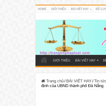
HOME
GIỚI THIỆU
BÀI VIẾT HAY
ĐỀ CƯ
GIỚI THIỆU
BÀI VIẾT HAY
Đ
Trang chủ
/
BÀI VIẾT HAY
/
Tin t
định của UBND thành phố Đà Nẵng