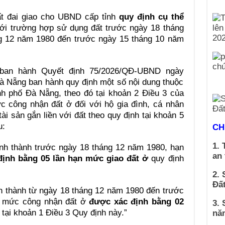
ất đai giao cho UBND cấp tỉnh
quy định cụ thể
với trường hợp sử dụng đất trước ngày 18 tháng
g 12 năm 1980 đến trước ngày 15 tháng 10 năm
an hành Quyết định 75/2026/QĐ-UBND ngày
 Nẵng ban hành quy định một số nội dung thuộc
ành phố Đà Nẵng, theo đó tại khoản 2 Điều 3 của
 công nhận đất ở đối với hộ gia đình, cá nhân
i sản gắn liền với đất theo quy định tại
khoản 5
u:
CH
1. 
nh thành trước ngày 18 tháng 12 năm 1980, hạn
an
định bằng 05 lần hạn mức giao đất ở
quy định
2. 
Đất
h thành từ ngày 18 tháng 12 năm 1980 đến trước
n mức công nhận đất ở
được xác định bằng 02
3. 
tại khoản 1 Điều 3 Quy định này.”
nă