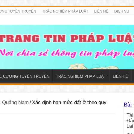
ƠNG TUYÊN TRUYỀN
TRẮC NGHIỆM PHÁP LUẬT
LIÊN HỆ
DỊCH VỤ
Ề CƯƠNG TUYÊN TRUYỀN
TRẮC NGHIỆM PHÁP LUẬT
LIÊN HỆ
ức Quảng Nam
/
Xác định hạn mức đất ở theo quy
Bài 
Tài
Đản
Lai