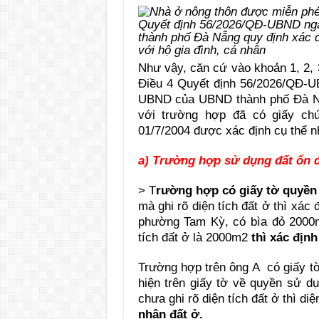
Quyết định 56/2026/QĐ-UBND ng
thành phố Đà Nẵng quy định xác địn
với hộ gia đình, cá nhân
Như vậy, căn cứ vào khoản 1, 2, 3
Điều 4 Quyết định 56/2026/QĐ-U
UBND của UBND thành phố Đà Nẵng
với trường hợp đã có giấy ch
01/7/2004 được xác định cụ thể n
a) Trường hợp sử dụng đất ổn đ
> T
rường hợp có giấy tờ quyền 
mà ghi rõ diện tích đất ở thì xác 
phường Tam Kỳ, có bìa đỏ 2000m
tích đất ở là 2000m2
thì xác định
Trường hợp trên ông A có giấy tờ
hiện trên giấy tờ về quyền sử 
chưa ghi rõ diện tích đất ở thì diệ
nhận đất ở.