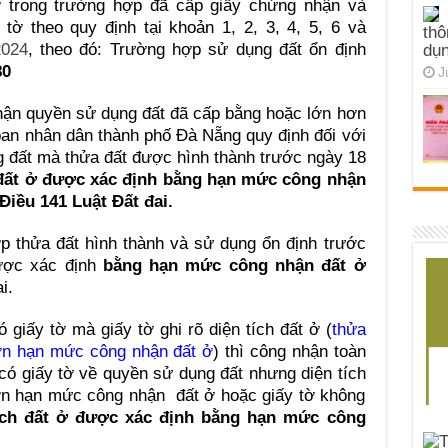
ở trong trường hợp đã cấp giấy chứng nhận và
tờ theo quy định tại khoản 1, 2, 3, 4, 5, 6 và
thô
2024
, theo đó: Trường hợp sử dụng đất ổn định
dụn
80
J
nhận quyền sử dụng đất đã cấp bằng hoặc lớn hơn
an nhân dân thành phố Đà Nẵng quy định đối với
g đất mà thửa đất được hình thành trước ngày 18
 đất ở được xác định bằng hạn mức công nhận
Điều 141 Luật Đất đai.
ợp thửa đất hình thành và sử dụng ổn định trước
được xác định
bằng hạn mức công nhận đất ở
i.
giấy tờ mà giấy tờ ghi rõ diện tích đất ở (
thửa
hơn hạn mức công nhận đất ở
) thì công nhận toàn
 có giấy tờ về quyền sử dụng đất nhưng diện tích
hơn hạn mức công nhận đất ở hoặc giấy tờ không
tích đất ở được xác định bằng hạn mức công