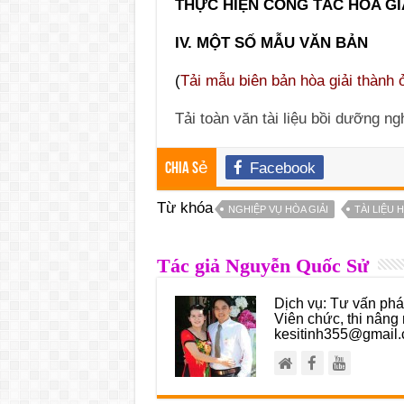
THỰC HIỆN CÔNG TÁC HÒA GI
IV. MỘT SỐ MẪU VĂN BẢN
(
Tải mẫu biên bản hòa giải thành
Tải toàn văn tài liệu bồi dưỡng n
Facebook
Chia sẻ
Từ khóa
NGHIỆP VỤ HÒA GIẢI
TÀI LIỆU 
Tác giả Nguyễn Quốc Sử
Dịch vụ: Tư vấn pháp
Viên chức, thi nâng 
kesitinh355@gmail.