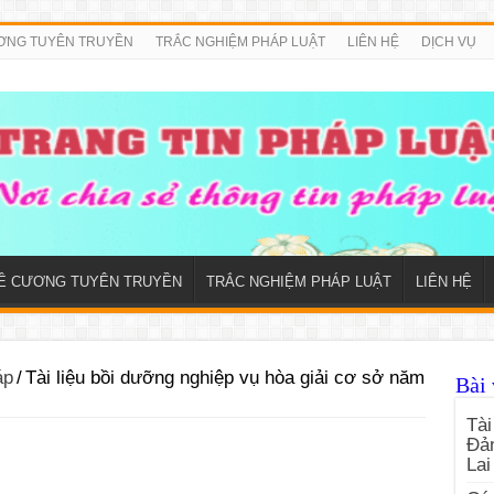
ƠNG TUYÊN TRUYỀN
TRẮC NGHIỆM PHÁP LUẬT
LIÊN HỆ
DỊCH VỤ
Ề CƯƠNG TUYÊN TRUYỀN
TRẮC NGHIỆM PHÁP LUẬT
LIÊN HỆ
áp
/
Tài liệu bồi dưỡng nghiệp vụ hòa giải cơ sở năm
Bài 
Tài
Đản
Lai