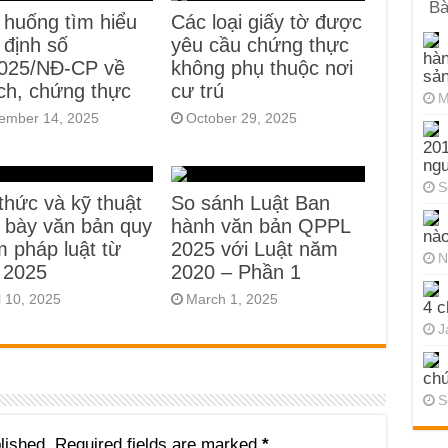
Bà
 huống tìm hiểu
Các loại giấy tờ được
 định số
yêu cầu chứng thực
hàn
2025/NĐ-CP về
không phụ thuộc nơi
sả
ịch, chứng thực
cư trú
M
ember 14, 2025
October 29, 2025
201
ng
S
thức và kỹ thuật
So sánh Luật Ban
h bày văn bản quy
hành văn bản QPPL
nào
 pháp luật từ
2025 với Luật năm
N
 2025
2020 – Phần 1
l 10, 2025
March 1, 2025
4 c
J
chứ
S
lished.
Required fields are marked
*