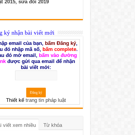
t 2015, sửa đổi 2019
 ký nhận bài viết mới
ập email của bạn,
bấm Đăng ký
,
u đó nhập mã số,
bấm complete
.
au đó mở email,
bấm vào đường
ink
được gửi qua email để nhận
bài viết mới:
Thiết kế
trang tin pháp luật
i viết xem nhiều
Từ khóa