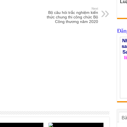
Luậ
Next
Bộ câu hỏi trắc nghiệm kiến
thức chung thi công chức Bộ
Công thương năm 2020
Đăng
Nh
sa
S
l
Bà