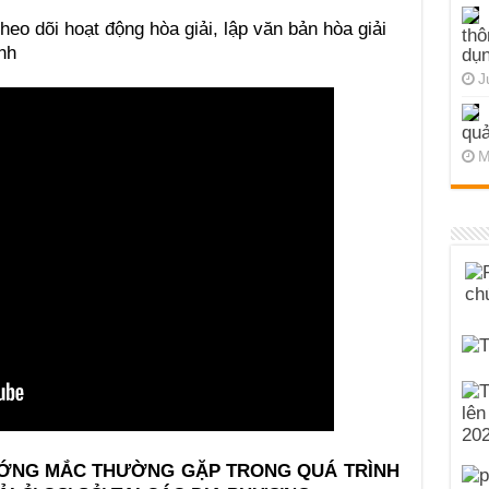
heo dõi hoạt động hòa giải, lập văn bản hòa giải
thô
nh
dụn
J
quả
M
VƯỚNG MẮC THƯỜNG GẶP TRONG QUÁ TRÌNH