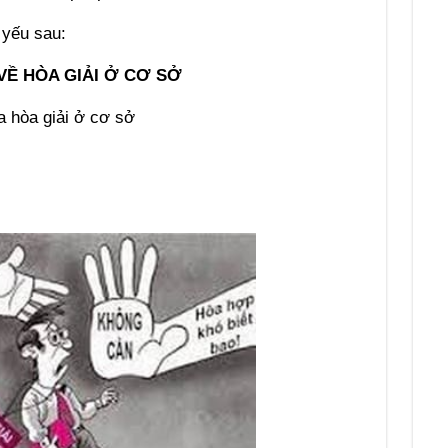
 yếu sau:
VỀ HÒA GIẢI Ở CƠ SỞ
a hòa giải ở cơ sở