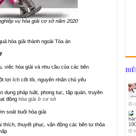
 nghiệp vụ hòa giải cơ sở năm 2020
quả hòa giải thành ngoài Tòa án
Ở
ụ, việc hòa giải và nhu cầu của các bên
BI
t lợi ích cốt lõi, nguyên nhân chủ yếu
n dụng pháp luật, phong tục, tập quán, truyền
oạt động
hòa giải ở cơ sở
J
ểm soát buổi hòa giải
hàn
19
i thích, thuyết phục, vận động các bên tự thỏa
hấp
J