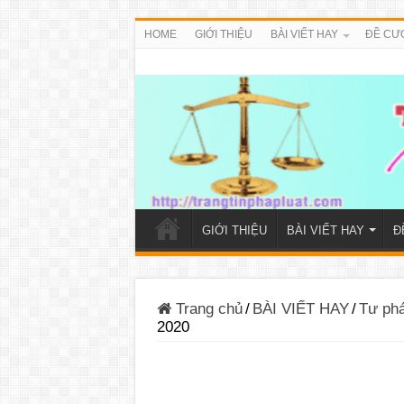
HOME
GIỚI THIỆU
BÀI VIẾT HAY
ĐỀ CƯ
GIỚI THIỆU
BÀI VIẾT HAY
Đ
Trang chủ
/
BÀI VIẾT HAY
/
Tư ph
2020