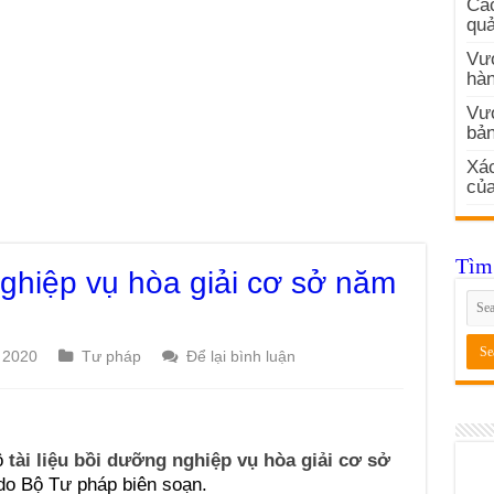
Các
quả
Vướ
hàn
Vư
bản
Xác
củ
Tìm 
nghiệp vụ hòa giải cơ sở năm
 2020
Tư pháp
Để lại bình luận
ộ
tài liệu bồi dưỡng nghiệp vụ hòa giải cơ sở
do Bộ Tư pháp biên soạn.