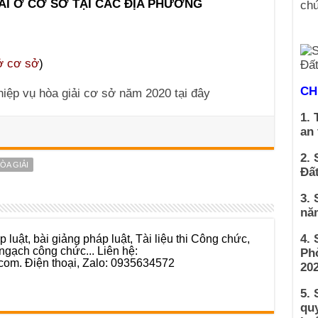
ẢI Ở CƠ SỞ TẠI CÁC ĐỊA PHƯƠNG
 ở cơ sở
)
CH
ghiệp vụ hòa giải cơ sở năm 2020 tại đây
1. 
an
2. 
HÒA GIẢI
Đất
3. 
nă
4.
 luật, bài giảng pháp luật, Tài liệu thi Công chức,
ngạch công chức... Liên hệ:
Ph
com. Điện thoại, Zalo: 0935634572
202
5. 
qu