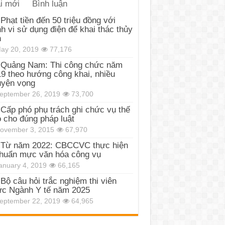
i mới
Bình luận
Phạt tiền đến 50 triệu đồng với
h vi sử dụng điện để khai thác thủy
n
ay 20, 2019
77,176
Quảng Nam: Thi công chức năm
9 theo hướng công khai, nhiều
uyện vọng
eptember 26, 2019
73,700
Cấp phó phụ trách ghi chức vụ thế
 cho đúng pháp luật
ovember 3, 2015
67,970
Từ năm 2022: CBCCVC thực hiện
huẩn mực văn hóa công vụ
anuary 4, 2019
66,165
Bộ câu hỏi trắc nghiệm thi viên
c Ngành Y tế năm 2025
eptember 22, 2019
64,965