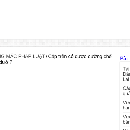
G MẮC PHÁP LUẬT
/
Cấp trên có được cưỡng chế
Bài 
 dưới?
Tài
Đản
Lai
Các
quả
Vướ
hàn
Vư
bản