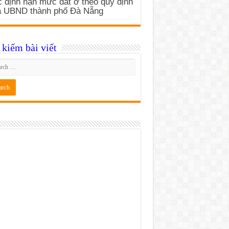
 định hạn mức đất ở theo quy định
a UBND thành phố Đà Nẵng
kiếm bài viết