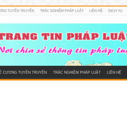
ƠNG TUYÊN TRUYỀN
TRẮC NGHIỆM PHÁP LUẬT
LIÊN HỆ
DỊCH VỤ
Ề CƯƠNG TUYÊN TRUYỀN
TRẮC NGHIỆM PHÁP LUẬT
LIÊN HỆ