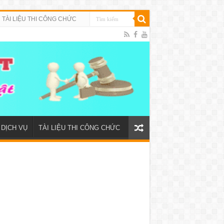
TÀI LIỆU THI CÔNG CHỨC
DỊCH VỤ
TÀI LIỆU THI CÔNG CHỨC