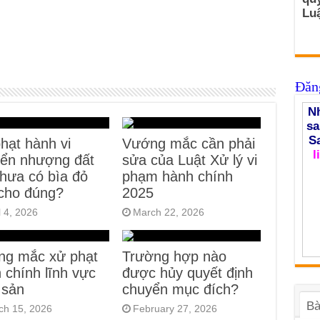
Luậ
Đăng
Nh
sa
S
hạt hành vi
Vướng mắc cần phải
l
ển nhượng đất
sửa của Luật Xử lý vi
chưa có bìa đỏ
phạm hành chính
cho đúng?
2025
l 4, 2026
March 22, 2026
ng mắc xử phạt
Trường hợp nào
 chính lĩnh vực
được hủy quyết định
 sản
chuyển mục đích?
Bà
ch 15, 2026
February 27, 2026