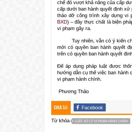
chế đó vượt khả năng của cấp dướ
cấp dưới ban hành quyết định xử 
tháo dỡ công trình xây dựng vi
BXD
) – đây thực chất là biện p
vi phạm gây ra.
Tuy nhiên, vẫn có ý kiến cho r
mới có quyền ban hành quyết đị
trên có quyền ban hành quyết địn
Để áp dụng pháp luật được thốn
hướng dẫn cụ thể việc ban hành q
vi phạm hành chính.
Phương Thảo
Facebook
Chia sẻ
Từ khóa
LUẬT XỬ LÝ VI PHẠM HÀNH CHÍNH