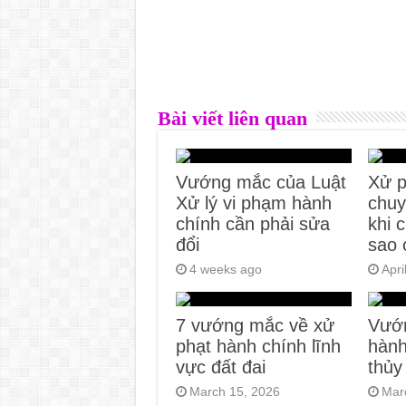
Bài viết liên quan
Vướng mắc của Luật
Xử p
Xử lý vi phạm hành
chuy
chính cần phải sửa
khi 
đổi
sao 
4 weeks ago
Apri
7 vướng mắc về xử
Vướ
phạt hành chính lĩnh
hành
vực đất đai
thủy
March 15, 2026
Mar