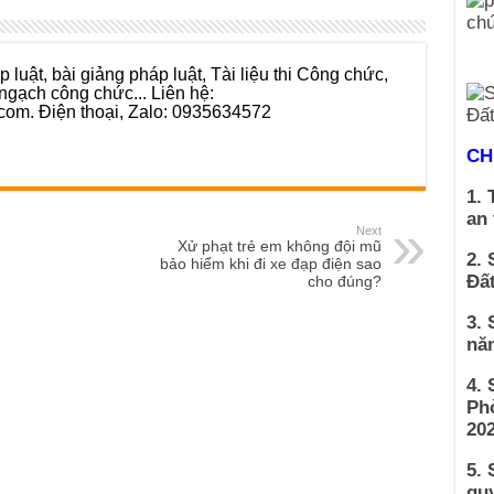
 luật, bài giảng pháp luật, Tài liệu thi Công chức,
ngạch công chức... Liên hệ:
com. Điện thoại, Zalo: 0935634572
CH
1. 
an
Next
Xử phạt trẻ em không đội mũ
2. 
bảo hiểm khi đi xe đạp điện sao
Đất
cho đúng?
3. 
nă
4.
Ph
202
5. 
qu