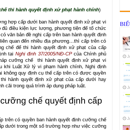
hế thi hành quyết định xử phạt hành chính
)
 hợp cấp dưới ban hành quyết định xử phạt vi
BI
đủ điều kiện lực lượng, phương tiện để tổ chức
 có văn bản đề nghị cấp trên ban hành quyết định
iên quan đến nhiều địa phương…thì cấp trên có
g chế để thi hành quyết định xử phạt của cấp
ịnh tại
Nghị định 37/2005/NĐ-CP
của Chính phủ
J
háp cưỡng chế thi hành quyết định xử phạt vi
u khi Luật Xử lý vi phạm hành chính, Nghị định
lại không quy định cụ thể cấp trên có được quyền
thi hành quyết định xử phạt của cấp dưới hay
h cãi trong quá trình áp dụng pháp luật.
J
 cưỡng chế quyết định cấp
J
rên có quyền ban hành quyết định cưỡng chế
cấp dưới trong một số trường hợp như việc cưỡng