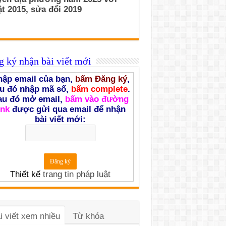
t 2015, sửa đổi 2019
 ký nhận bài viết mới
ập email của bạn,
bấm Đăng ký
,
u đó nhập mã số,
bấm complete
.
au đó mở email,
bấm vào đường
ink
được gửi qua email để nhận
bài viết mới:
Thiết kế
trang tin pháp luật
i viết xem nhiều
Từ khóa