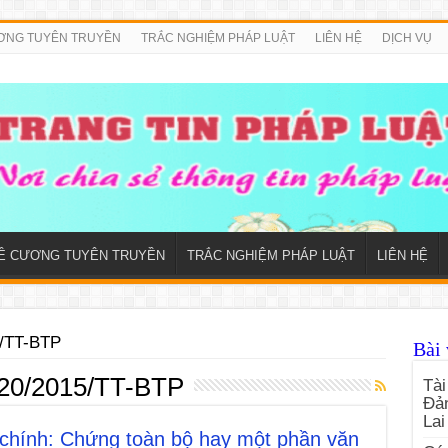
ƠNG TUYÊN TRUYỀN
TRẮC NGHIỆM PHÁP LUẬT
LIÊN HỆ
DỊCH VỤ
Ề CƯƠNG TUYÊN TRUYỀN
TRẮC NGHIỆM PHÁP LUẬT
LIÊN HỆ
5/TT-BTP
Bài 
 20/2015/TT-BTP
Tài
Đản
Lai
chính: Chứng toàn bộ hay một phần văn