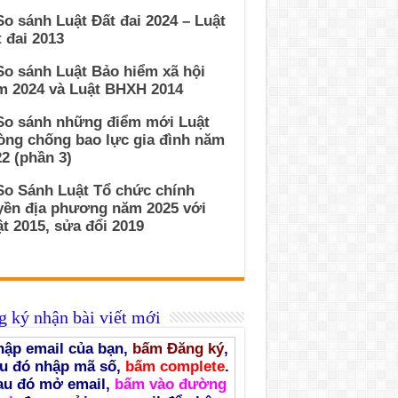
So sánh Luật Đất đai 2024 – Luật
 đai 2013
So sánh Luật Bảo hiểm xã hội
m 2024 và Luật BHXH 2014
 So sánh những điểm mới Luật
òng chống bao lực gia đình năm
2 (phần 3)
So Sánh Luật Tổ chức chính
yền địa phương năm 2025 với
t 2015, sửa đổi 2019
 ký nhận bài viết mới
ập email của bạn,
bấm Đăng ký
,
u đó nhập mã số,
bấm complete
.
au đó mở email,
bấm vào đường