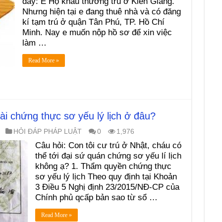
đây: E Hộ khẩu thường trú ở Kiên Giang.
Nhưng hiện tại e đang thuê nhà và có đăng
kí tạm trú ở quận Tân Phú, TP. Hồ Chí
Minh. Nay e muốn nộp hồ sơ để xin việc
làm …
Read More »
i chứng thực sơ yếu lý lịch ở đâu?
HỎI ĐÁP PHÁP LUẬT
0
1,976
Câu hỏi: Con tôi cư trú ở Nhật, cháu có
thể tới đại sứ quán chứng sơ yếu lí lịch
không ạ? 1. Thẩm quyền chứng thực
sơ yếu lý lịch Theo quy định tại Khoản
3 Điều 5 Nghị định 23/2015/NĐ-CP của
Chính phủ qcấp bản sao từ sổ …
Read More »