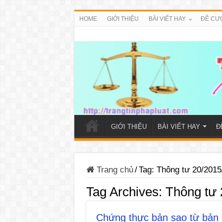
HOME
GIỚI THIỆU
BÀI VIẾT HAY
ĐỀ CƯ
GIỚI THIỆU
BÀI VIẾT HAY
Đ
Trang chủ
/
Tag:
Thông tư 20/201
Tag Archives:
Thông tư
Chứng thực bản sao từ bản 