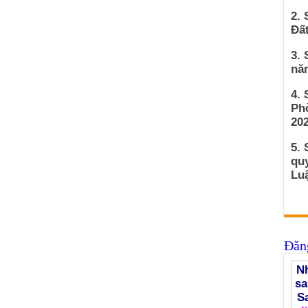
2. 
Đất
3. 
nă
4.
Ph
202
5. 
qu
Luậ
Đăng
Nh
sa
S