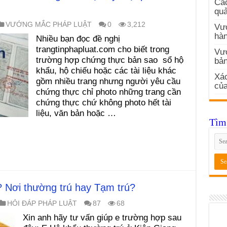
Các
quả
VƯỚNG MẮC PHÁP LUẬT
0
3,212
Vướ
hàn
Nhiều bạn đọc đề nghị
trangtinphapluat.com cho biết trong
Vư
trường hợp chứng thực bản sao sổ hộ
bản
khẩu, hộ chiếu hoặc các tài liệu khác
Xác
gồm nhiều trang nhưng người yêu cầu
củ
chứng thực chỉ photo những trang cần
chứng thực chứ không photo hết tài
liệu, văn bản hoặc …
Tìm 
? Nơi thường trú hay Tạm trú?
HỎI ĐÁP PHÁP LUẬT
87
68
Xin anh hãy tư vấn giúp e trường hợp sau