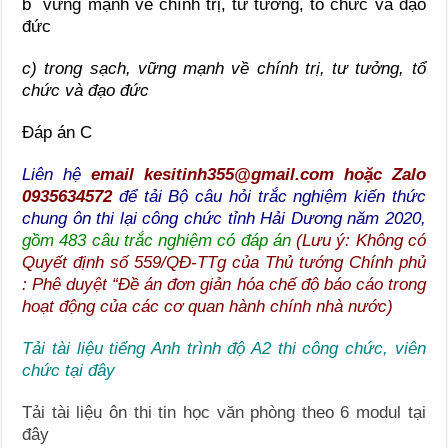
b vững mạnh về chính trị, tư tưởng, tổ chức và đạo
đức
c) trong sạch, vững mạnh về chính trị, tư tưởng, tổ
chức và đạo đức
Đáp án C
Liên hệ
email kesitinh355@gmail.com hoặc Zalo
0935634572
để tải Bộ câu hỏi trắc nghiệm kiến thức
chung ôn thi lại công chức tỉnh Hải Dương năm 2020,
gồm 483 câu trắc nghiệm có đáp án
(Lưu ý: Không có
Quyết định số 559/QĐ-TTg của Thủ tướng Chính phủ
: Phê duyệt “Đề án đơn giản hóa chế độ báo cáo trong
hoạt động của các cơ quan hành chính nhà nước)
Tải tài liệu tiếng Anh trình độ A2 thi công chức, viên
chức tại đây
Tải tài liệu ôn thi tin học văn phòng theo 6 modul tại
đây