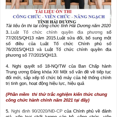
Tài liệu ôn thi lại công chức tỉnh Hải Dương năm 2020
3.
.Luật Tổ chức chính quyền địa phương
số
77/2015/QH13 năm 2015.Luật sửa đổi, bổ sung một
số điều của Luật Tổ chức Chính phủ số
76/2015/QH13 và Luật Tổ chức chính quyền địa
phương số 77/2015/QH13.
4. Nghị quyết số 18-NQ/TW của Ban Chấp hành
Trung ương Đảng khóa XII Một số vấn đề về tiếp tục
đổi mới, sắp xếp tổ chức bộ máy của hệ thống chính
trị tinh gọn, hoạt động hiệu lực, hiệu quả
(Phần mềm thi thử trắc nghiệm kiến thức chung
công chức hành chính năm 2021 tại đây
)
5.
Nghị định 90/2020/NĐ-CP
của Chính phủ về đánh
giá, xếp loại chất lượng cán bộ, công chức, viên